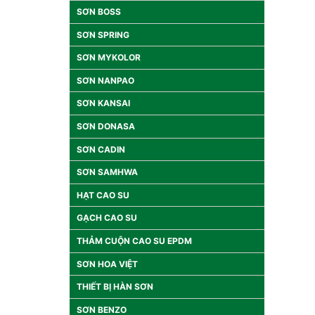
SƠN BOSS
SƠN SPRING
SƠN MYKOLOR
SƠN NANPAO
SƠN KANSAI
SƠN DONASA
SƠN CADIN
SƠN SAMHWA
HẠT CAO SU
GẠCH CAO SU
THẢM CUỘN CAO SU EPDM
SƠN HOA VIỆT
THIẾT BỊ HÀN SƠN
SƠN BENZO