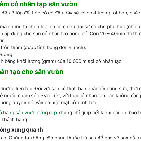
thảm cỏ nhân tạp sân vườn
 đến 3 lớp đế. Lớp cỏ có đếu dày sẽ có chất lượng tốt hơn, chắc
mà chúng ta chọn loại cỏ có chiều dài sợ cỏ cho phù hợp (chiều 
n áp dụng cho sân cỏ nhân tạo bóng đá. Còn 20 – 40mm thì th
ờn.
trên thảm (được tính bằng đơn vị inch).
vuông.
nh bằng khối lượng (gram) của 10,000 m sợi cỏ nhân tạo.
hân tạo
cho sân vườn
dưỡng liên tục. Đối với sân cỏ thật, bạn phải tốn công sức, thời g
ê người chăm sóc. Đặc biệt, với loại cỏ nhân tạo bạn không cần 
thường xuyên mà vẫn có một mặt cỏ xanh tươi.
hà hàng sân vườn đẳng cấp
không chỉ giúp tiết kiệm chi phí bảo t
t khách hàng.
rường xung quanh
tạo. Chúng ta không cần phun thuốc trừ sâu để bảo vệ sân cỏ tr