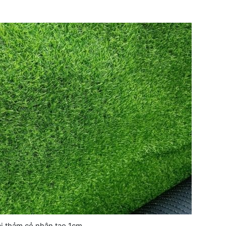
i thảm cỏ nhân tạo 1cm