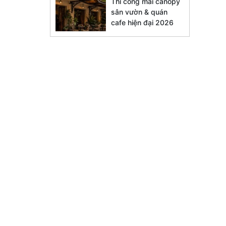
Thi công mái canopy
sân vườn & quán
cafe hiện đại 2026