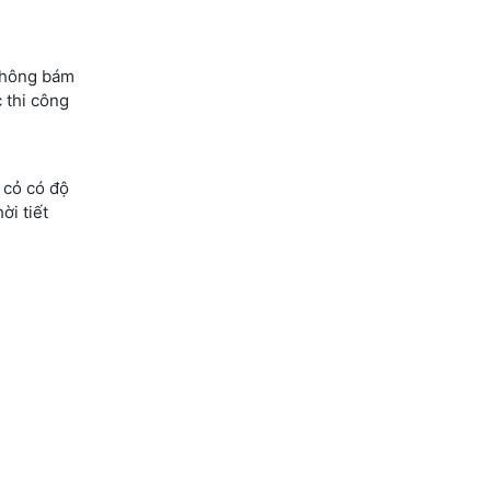
 không bám
 thi công
 cỏ có độ
ời tiết