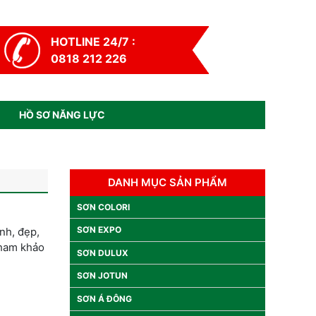
HOTLINE 24/7 :
0818 212 226
HỒ SƠ NĂNG LỰC
DANH MỤC SẢN PHẨM
SƠN COLORI
SƠN EXPO
nh, đẹp,
tham khảo
SƠN DULUX
SƠN JOTUN
SƠN Á ĐÔNG