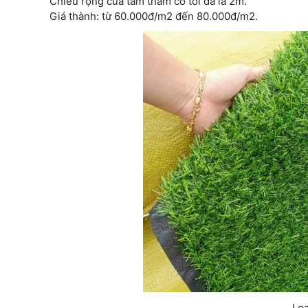
Chiều rộng của tấm thảm cỏ tối đa là 2m.
Giá thành: từ 60.000đ/m2 đến 80.000đ/m2.
Loạ