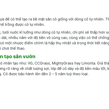
ựa để có thể tạo ra bề mặt sân cỏ giống với dòng cỏ tự nhiên. 
hể trồng được cỏ tự nhiên.
ưới nước kĩ lưỡng như dòng cỏ tự nhiên, chi phí sẽ thấp hơn so
 dài, nhiều năm với độ bền vô cùng cao, cùng việc có thể chống 
 có một nhược điểm chính là hấp thụ nhiệt và trong thời tiết nắn
 chơi thể thao.
ân tạo sân vườn
cỏ nhân tạo như: VG, CCGrass, MightyGrass hay Limonta. Giá th
ng rõ ràng về chất lượng sợi, lớp đế cỏ dày và độ bền màu tốt, 
. Cỏ được bảo hành lên đên 2 – 5 năm tuỳ theo loại.