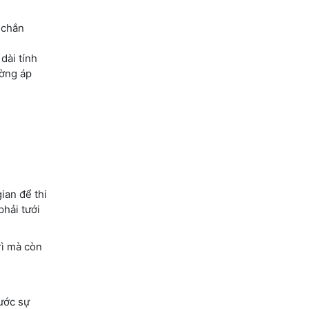
 chắn
dài tính
ường áp
ian để thi
phải tưới
rì mà còn
ước sự