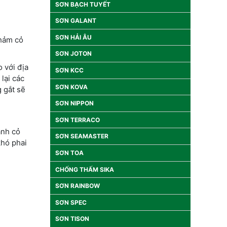
SƠN BẠCH TUYẾT
SƠN GALANT
SƠN HẢI ÂU
Thảm cỏ
SƠN JOTON
 với địa
SƠN KCC
lại các
SƠN KOVA
g gắt sẽ
SƠN NIPPON
SƠN TERRACO
ành cỏ
SƠN SEAMASTER
khó phai
SƠN TOA
CHỐNG THẤM SIKA
SƠN RAINBOW
SƠN SPEC
SƠN TISON