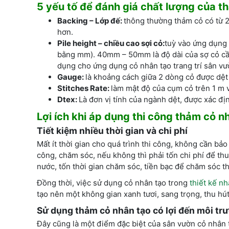
5 yếu tố để đánh giá chất lượng của 
Backing – Lớp đế:
thông thường thảm cỏ có từ 2
hơn.
Pile height – chiều cao sợi cỏ:
tuỳ vào ứng dụng 
bằng mm). 40mm – 50mm là độ dài của sợ cỏ cầ
dụng cho ứng dụng cỏ nhân tạo trang trí sân vư
Gauge:
là khoảng cách giữa 2 dòng cỏ được dệt 
Stitches Rate:
làm mật độ của cụm cỏ trên 1 m 
Dtex:
Là đơn vị tính của ngành dệt, được xác đị
Lợi ích khi
áp dụng
thi công thảm cỏ n
Tiết kiệm nhiều thời gian và chi phí
Mất ít thời gian cho quá trình thi công, không cần bảo 
công, chăm sóc, nếu không thì phải tốn chi phí để thu
nước, tốn thời gian chăm sóc, tiền bạc để chăm sóc 
Đồng thời, việc sử dụng cỏ nhân tạo trong
thiết kế n
tạo nên một không gian xanh tươi, sang trọng, thu hú
Sử dụng thảm cỏ nhân tạo có lợi đến môi t
Đây cũng là một điểm đặc biệt của sân vườn cỏ nhân 