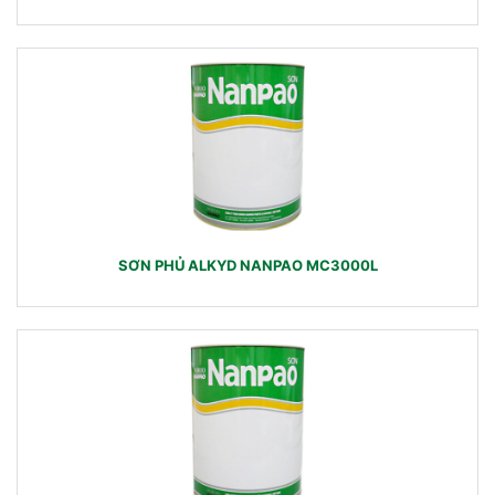
SƠN PHỦ ALKYD NANPAO MC3000L