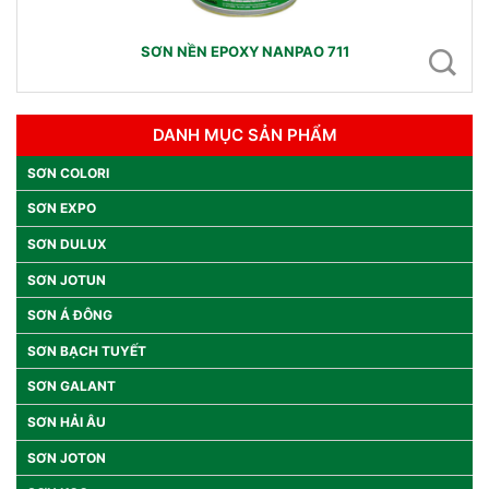
SƠN NỀN EPOXY NANPAO 711
DANH MỤC SẢN PHẨM
SƠN COLORI
SƠN EXPO
SƠN DULUX
SƠN JOTUN
SƠN Á ĐÔNG
SƠN BẠCH TUYẾT
SƠN GALANT
SƠN HẢI ÂU
SƠN JOTON