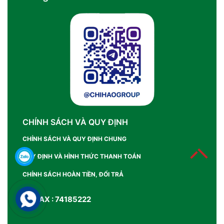
CHÍNH SÁCH VÀ QUY ĐỊNH
CHÍNH SÁCH VÀ QUY ĐỊNH CHUNG
QUY ĐỊNH VÀ HÌNH THỨC THANH TOÁN
CHÍNH SÁCH HOÀN TIỀN, ĐỔI TRẢ
SỐ FAX : 74185222