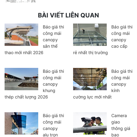
BÀI VIẾT LIÊN QUAN
Báo giá thi
Báo giá thi
công mái
công mái
canopy
canopy
sân thể
cao cấp
thao mới nhất 2026
rẻ nhất thị trường
Báo giá thi
Báo giá thi
công mái
công mái
canopy
canopy
khung
kính
thép chất lượng 2026
cường lực mới nhất
Báo giá thi
Camera
công mái
giao
canopy
thông giá
alu trọn
bao