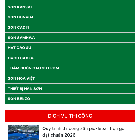
SƠN KANSAI
SƠN DONASA
SƠN CADIN
SƠN SAMHWA
HẠT CAO SU
GẠCH CAO SU
THẢM CUỘN CAO SU EPDM
SƠN HOA VIỆT
THIẾT BỊ HÀN SƠN
SƠN BENZO
DỊCH VỤ THI CÔNG
Quy trình thi công sân pickleball trọn gói
đạt chuẩn 2026