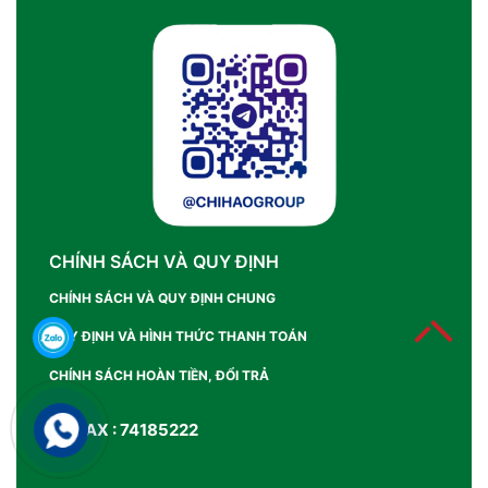
CHÍNH SÁCH VÀ QUY ĐỊNH
CHÍNH SÁCH VÀ QUY ĐỊNH CHUNG
QUY ĐỊNH VÀ HÌNH THỨC THANH TOÁN
CHÍNH SÁCH HOÀN TIỀN, ĐỔI TRẢ
SỐ FAX : 74185222