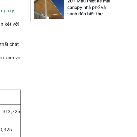
20+ Mẫu thiết kế mái
canopy nhà phố và
 epoxy
sảnh đón biệt thự
đẹp 2026
n két với
thất chất
màu xám và
13,725
0,325