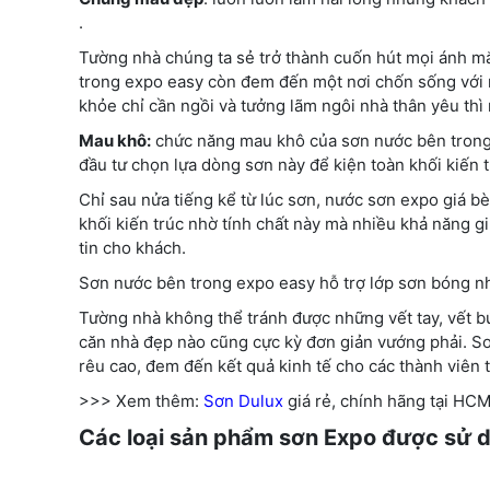
.
Tường nhà chúng ta sẻ trở thành cuốn hút mọi ánh mắ
trong expo easy còn đem đến một nơi chốn sống với 
khỏe chỉ cần ngồi và tưởng lãm ngôi nhà thân yêu thì
Mau khô:
chức năng mau khô của sơn nước bên trong 
đầu tư chọn lựa dòng sơn này để kiện toàn khối kiến t
Chỉ sau nửa tiếng kể từ lúc sơn, nước sơn expo giá b
khối kiến trúc nhờ tính chất này mà nhiều khả năng g
tin cho khách.
Sơn nước bên trong expo easy hỗ trợ lớp sơn bóng nh
Tường nhà không thể tránh được những vết tay, vết bú
căn nhà đẹp nào cũng cực kỳ đơn giản vướng phải. Sơ
rêu cao, đem đến kết quả kinh tế cho các thành viên t
>>> Xem thêm:
Sơn Dulux
giá rẻ, chính hãng tại HC
Các loại sản phẩm sơn Expo được sử d