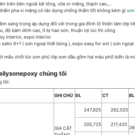
hiên trên bên ngoài bê tông, vữa xi-măng, thạch cao,…
thấm pha xi măng có tác dụng chống thấm tốt không kém gì
sơn
ềm sang trọng áp dụng đối với trong gia đình lộ thiên làm lớp liê
, độ bám dính cao, ít bị hao sơn, thuận lợi lúc thi công
y interior, expo interior
satin 6+1 ( sơn ngoại thất bóng ), expo easy for ext ( sơn ngoại 
lót mấu chốt lúc sơn phủ lớp sơn dầu gồm hai màu phổ biến là 
ailysonepoxy chúng tôi
 tôi:
GHI CHÚ
ĐL
CT
BL
247,925
262,025
3
205,725
217,425
26
GIA CẮT
THẲNG