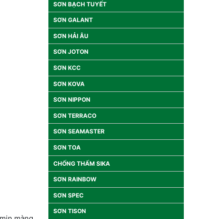
SƠN BẠCH TUYẾT
SƠN GALANT
SƠN HẢI ÂU
SƠN JOTON
SƠN KCC
SƠN KOVA
SƠN NIPPON
SƠN TERRACO
SƠN SEAMASTER
SƠN TOA
CHỐNG THẤM SIKA
SƠN RAINBOW
SƠN SPEC
SƠN TISON
n mịn màng