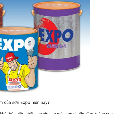
m của sơn Expo hiện nay?
h khó thỏa hiệp nhất, sơn xịn cho màu sơn chuẩn, đẹp, màng sơ