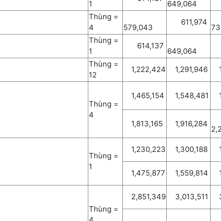
1
649,064
Thùng =
611,974
4
579,043
73
Thùng =
614,137
7
1
649,064
Thùng =
1,222,424
1,291,946
1,
12
1,465,154
1,548,481
1,
Thùng =
4
1,813,165
1,916,284
2,
1,230,223
1,300,188
1,
Thùng =
1
1,475,877
1,559,814
1,
2,851,349
3,013,511
3,
Thùng =
4