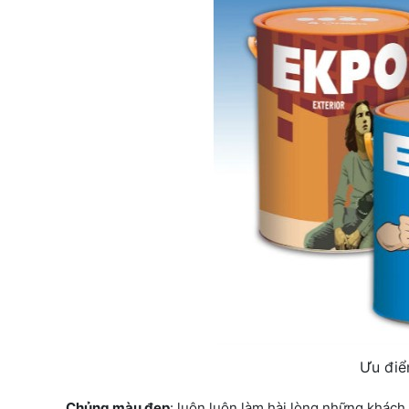
Ưu điể
Chủng màu đẹp
: luôn luôn làm hài lòng những khác