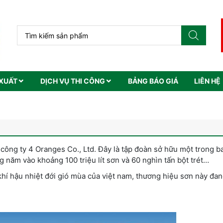
XUẤT
DỊCH VỤ THI CÔNG
BẢNG BÁO GIÁ
LIÊN HỆ
 công ty 4 Oranges Co., Ltd. Đây là tập đoàn sở hữu một trong 
 năm vào khoảng 100 triệu lít sơn và 60 nghìn tấn bột trét…
 khí hậu nhiệt đới gió mùa của việt nam, thương hiệu sơn này đan