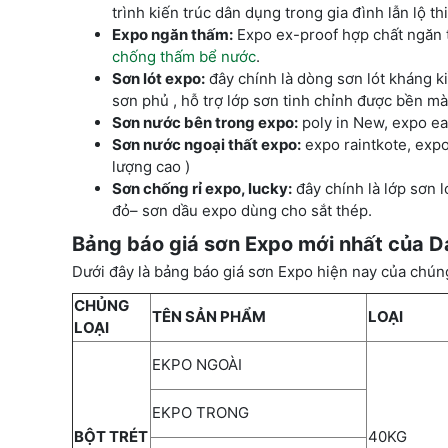
trình kiến trúc dân dụng trong gia đình lẫn lộ t
Expo ngăn thấm:
Expo ex-proof hợp chất ngăn 
chống thấm bể nước
.
Sơn lót expo:
đây chính là dòng sơn lót kháng ki
sơn phủ , hỗ trợ lớp sơn tinh chỉnh được bền màu
Sơn nước bên trong expo:
poly in New, expo eas
Sơn nước ngoại thất expo:
expo raintkote, expo 
lượng cao )
Sơn chống rỉ expo, lucky:
đây chính là lớp sơn 
đỏ– sơn dầu expo dùng cho sắt thép.
Bảng báo giá sơn Expo mới nhất của D
Dưới đây là bảng báo giá sơn Expo hiện nay của chúng
CHỦNG
TÊN SẢN PHẨM
LOẠI
LOẠI
EKPO NGOÀI
EKPO TRONG
BỘT TRÉT
40KG