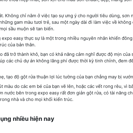
t. Không chỉ nằm ở việc tạo sự ưng ý cho người tiêu dùng, sơn
những gam màu tươi trẻ, sau một ngày dài đi làm việc về không
 mọi sầu muộn sẽ tan biến.
expo easy thực sự là một trong nhiều nguyên nhân khiến đông 
rúc của bản thân.
èo đã trở thành khô, bạn có khả năng cảm nghĩ được độ mịn của 
iúp các chủ dự án không lãng phí được thời kỳ tinh chỉnh, đem đ
ẹ, tạo độ gột rửa thuận lợi lúc tường của bạn chẳng may bị vướ
t màu do các em bé của bạn vẽ lên, hoặc các vết rong rêu, vì b
n nước bên trong expo easy rất đơn giản gột rửa, có tài năng c
rong nhà và cho mọi khối kiến trúc.
M
ụng nhiều hiện nay