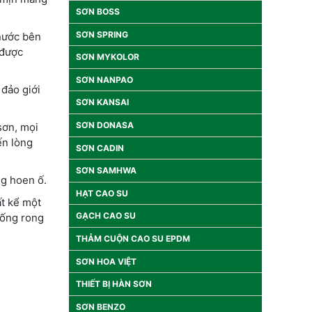
SƠN BOSS
SƠN SPRING
 nước bên
 được
SƠN MYKOLOR
SƠN NANPAO
đảo giới
SƠN KANSAI
SƠN DONASA
sơn, mọi
ến lòng
SƠN CADIN
SƠN SAMHWA
ng hoen ố.
HẠT CAO SU
ất kể một
GẠCH CAO SU
hống rong
THẢM CUỘN CAO SU EPDM
SƠN HOA VIỆT
THIẾT BỊ HÀN SƠN
SƠN BENZO