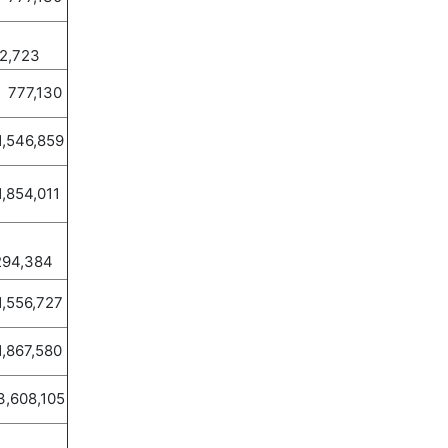
2,723
77,130
546,859
854,011
294,384
556,727
867,580
608,105