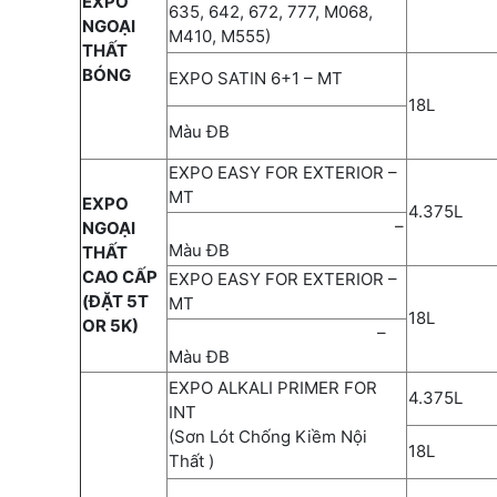
EXPO
635, 642, 672, 777, M068,
NGOẠI
M410, M555)
THẤT
BÓNG
EXPO SATIN 6+1 – MT
18L
Màu ĐB
EXPO EASY FOR EXTERIOR –
MT
EXPO
4.375L
–
NGOẠI
Màu ĐB
THẤT
CAO CẤP
EXPO EASY FOR EXTERIOR –
(ĐẶT 5T
MT
18L
OR 5K)
–
Màu ĐB
EXPO ALKALI PRIMER FOR
4.375L
INT
(Sơn Lót Chống Kiềm Nội
18L
Thất )