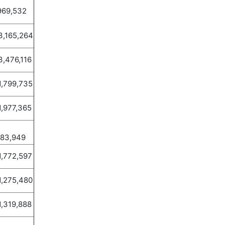
969,532
165,264
476,116
799,735
977,365
483,949
772,597
275,480
319,888