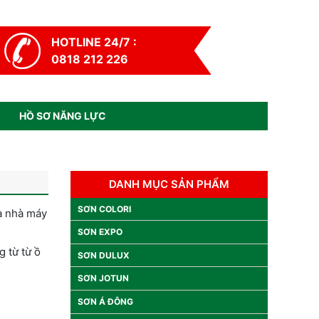
HOTLINE 24/7 :
0818 212 226
HỒ SƠ NĂNG LỰC
DANH MỤC SẢN PHẨM
SƠN COLORI
ba nhà máy
SƠN EXPO
g từ từ ồ
SƠN DULUX
SƠN JOTUN
SƠN Á ĐÔNG