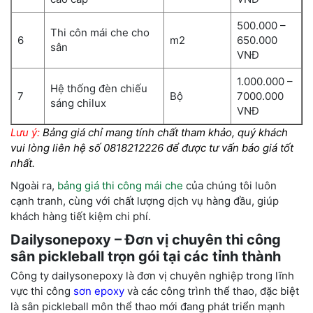
500.000 –
Thi côn mái che cho
6
m2
650.000
sân
VNĐ
1.000.000 –
Hệ thống đèn chiếu
7
Bộ
7000.000
sáng chilux
VNĐ
Lưu ý:
Bảng giá chỉ mang tính chất tham khảo, quý khách
vui lòng liên hệ số 0818212226 để được tư vấn báo giá tốt
nhất.
Ngoài ra,
bảng giá thi công mái che
của chúng tôi luôn
cạnh tranh, cùng với chất lượng dịch vụ hàng đầu, giúp
khách hàng tiết kiệm chi phí.
Dailysonepoxy – Đơn vị chuyên thi công
sân pickleball trọn gói tại các tỉnh thành
Công ty dailysonepoxy là đơn vị chuyên nghiệp trong lĩnh
vực thi công
sơn epoxy
và các công trình thể thao, đặc biệt
là sân pickleball môn thể thao mới đang phát triển mạnh