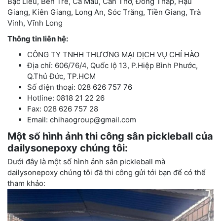
Bạc Liêu, Bến Tre, Cà Mau, Cần Thơ, Đồng Tháp, Hậu
Giang, Kiên Giang, Long An, Sóc Trăng, Tiền Giang, Trà
Vinh, Vĩnh Long
Thông tin liên hệ:
CÔNG TY TNHH THƯƠNG MẠI DỊCH VỤ CHÍ HÀO
Địa chỉ: 606/76/4, Quốc lộ 13, P.Hiệp Bình Phước,
Q.Thủ Đức, TP.HCM
Số điện thoại: 028 626 757 76
Hotline: 0818 21 22 26
Fax: 028 626 757 28
Email: chihaogroup@gmail.com
Một số hình ảnh thi công sân pickleball của
dailysonepoxy chúng tôi:
Dưới đây là một số hình ảnh sân pickleball mà
dailysonepoxy chúng tôi đã thi công gửi tới bạn để có thể
tham khảo: