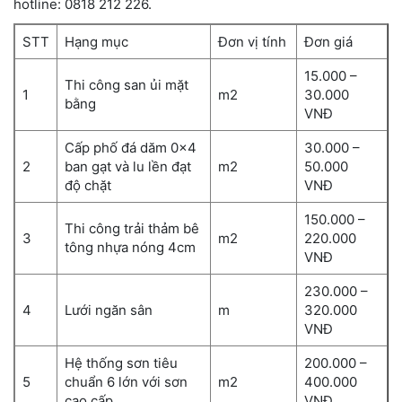
hotline: 0818 212 226.
STT
Hạng mục
Đơn vị tính
Đơn giá
15.000 –
Thi công san ủi mặt
1
m2
30.000
bằng
VNĐ
Cấp phố đá dăm 0x4
30.000 –
2
ban gạt và lu lền đạt
m2
50.000
độ chặt
VNĐ
150.000 –
Thi công trải thảm bê
3
m2
220.000
tông nhựa nóng 4cm
VNĐ
230.000 –
4
Lưới ngăn sân
m
320.000
VNĐ
Hệ thống sơn tiêu
200.000 –
5
chuẩn 6 lớn với sơn
m2
400.000
cao cấp
VNĐ