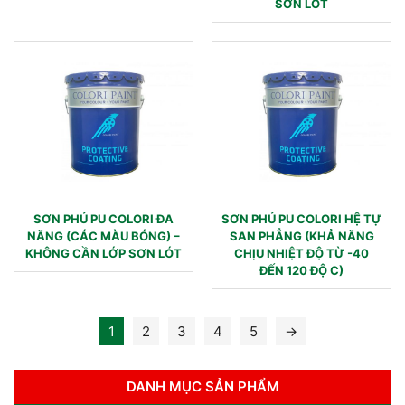
SƠN LÓT
SƠN PHỦ PU COLORI ĐA
SƠN PHỦ PU COLORI HỆ TỰ
NĂNG (CÁC MÀU BÓNG) –
SAN PHẲNG (KHẢ NĂNG
KHÔNG CẦN LỚP SƠN LÓT
CHỊU NHIỆT ĐỘ TỪ -40
ĐẾN 120 ĐỘ C)
1
2
3
4
5
→
DANH MỤC SẢN PHẨM