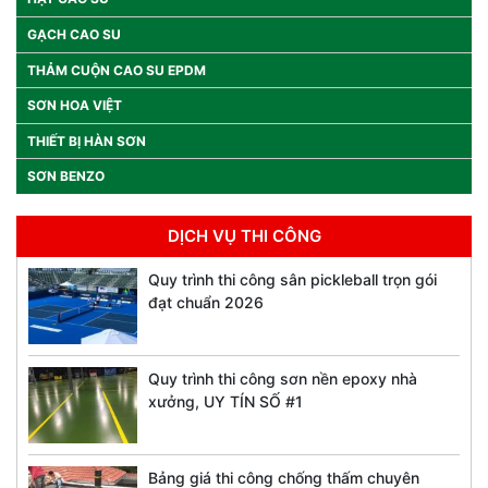
GẠCH CAO SU
THẢM CUỘN CAO SU EPDM
SƠN HOA VIỆT
THIẾT BỊ HÀN SƠN
SƠN BENZO
DỊCH VỤ THI CÔNG
Quy trình thi công sân pickleball trọn gói
đạt chuẩn 2026
Quy trình thi công sơn nền epoxy nhà
xưởng, UY TÍN SỐ #1
Bảng giá thi công chống thấm chuyên