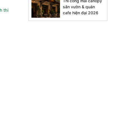
Thi công mái canopy
sân vườn & quán
h thi
cafe hiện đại 2026