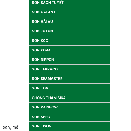
SƠN BẠCH TUYẾT
SƠN GALANT
SƠN HẢI ÂU
SƠN JOTON
SƠN KCC
SƠN KOVA
SƠN NIPPON
SƠN TERRACO
SƠN SEAMASTER
SƠN TOA
CHỐNG THẤM SIKA
SƠN RAINBOW
SƠN SPEC
SƠN TISON
, sàn, mái