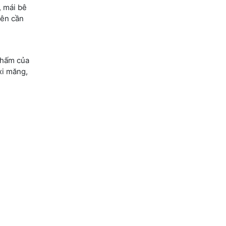
, mái bê
nên cần
thấm của
xi măng,