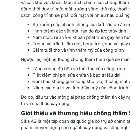
và các khu vực khác. Mục đích chính của chống thấm 
đồng thời duy trì một môi trường sống khô ráo, tho
cách, công trình sẽ phải đối mặt với nhiều hậu quả n
Sự xuống cấp nhanh chóng của kết cấu do ăn mò
Hình thành các vết nứt, rạn do áp lực thủy tĩnh
Nấm mốc, rêu và vi khuẩn phát triển gây ảnh h
Tường và trần bị ẩm ướt, bong tróc, sơn và giấy
Giảm tuổi thọ và tính thẩm mỹ của công trình
Ngược lại, một hệ thống chống thấm hiệu quả sẽ mang l
Tăng cường độ bền và tuổi thọ của công trình
Tiết kiệm chi phí sửa chữa và bảo trì lâu dài
Đảm bảo không gian sống khô ráo, thoáng mát v
Nâng cao giá trị và tính thẩm mỹ của công trình
Do đó, đầu tư vào một giải pháp chống thấm tin cậy n
tư và nhà thầu xây dựng.
Giới thiệu về thương hiệu chống thấm 
Sika AG là một tập đoàn đa quốc gia có trụ sở chính t
phẩm chuyên dụng cho ngành xây dựng và công nghiệp