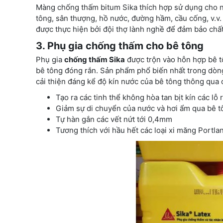
Màng chống thấm bitum Sika thích hợp sử dụng cho 
tông, sân thượng, hồ nước, đường hầm, cầu cống, v.v.
được thực hiện bởi đội thợ lành nghề để đảm bảo chất
3. Phụ gia chống thấm cho bê tông
Phụ gia
chống thấm Sika
được trộn vào hỗn hợp bê t
bê tông đóng rắn. Sản phẩm phổ biến nhất trong dòng 
cải thiện đáng kể độ kín nước của bê tông thông qua 
Tạo ra các tinh thể không hòa tan bịt kín các lỗ
Giảm sự di chuyển của nước và hơi ẩm qua bê t
Tự hàn gắn các vết nứt tới 0,4mm
Tương thích với hầu hết các loại xi măng Portla