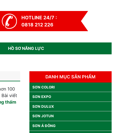
HOTLINE 24/7 :
0818 212 226
HỒ SƠ NĂNG LỰC
DANH MỤC SẢN PHẨM
SƠN COLORI
hơn 100
 Bài viết
SƠN EXPO
ng thấm
SƠN DULUX
SƠN JOTUN
SƠN Á ĐÔNG