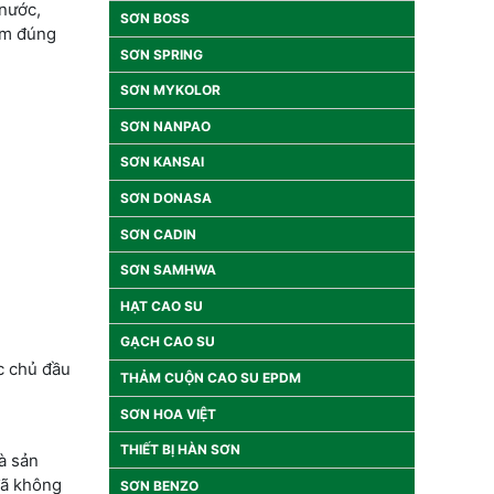
 nước,
SƠN BOSS
ấm đúng
SƠN SPRING
SƠN MYKOLOR
SƠN NANPAO
SƠN KANSAI
SƠN DONASA
SƠN CADIN
SƠN SAMHWA
HẠT CAO SU
GẠCH CAO SU
c chủ đầu
THẢM CUỘN CAO SU EPDM
SƠN HOA VIỆT
THIẾT BỊ HÀN SƠN
và sản
đã không
SƠN BENZO