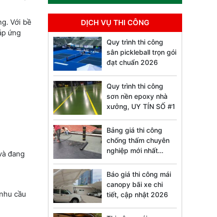
ng. Với bề
DỊCH VỤ THI CÔNG
áp ứng
Quy trình thi công
sân pickleball trọn gói
đạt chuẩn 2026
Quy trình thi công
sơn nền epoxy nhà
xưởng, UY TÍN SỐ #1
Bảng giá thi công
chống thấm chuyên
nghiệp mới nhất
 và đang
2026
Báo giá thi công mái
canopy bãi xe chi
 nhu cầu
tiết, cập nhật 2026