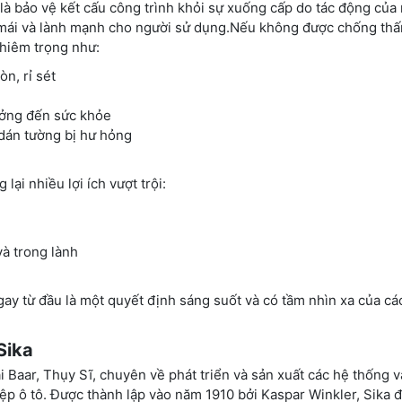
là bảo vệ kết cấu công trình khỏi sự xuống cấp do tác động của
ải mái và lành mạnh cho người sử dụng.Nếu không được chống th
ghiêm trọng như:
n, rỉ sét
ưởng đến sức khỏe
 dán tường bị hư hỏng
ại nhiều lợi ích vượt trội:
à trong lành
gay từ đầu là một quyết định sáng suốt và có tầm nhìn xa của cá
Sika
ại Baar, Thụy Sĩ, chuyên về phát triển và sản xuất các hệ thống 
 ô tô. Được thành lập vào năm 1910 bởi Kaspar Winkler, Sika 