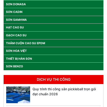
SƠN DONASA
SƠN CADIN
SƠN SAMHWA
HẠT CAO SU
GẠCH CAO SU
THẢM CUỘN CAO SU EPDM
SƠN HOA VIỆT
THIẾT BỊ HÀN SƠN
SƠN BENZO
DỊCH VỤ THI CÔNG
Quy trình thi công sân pickleball trọn gói
đạt chuẩn 2026