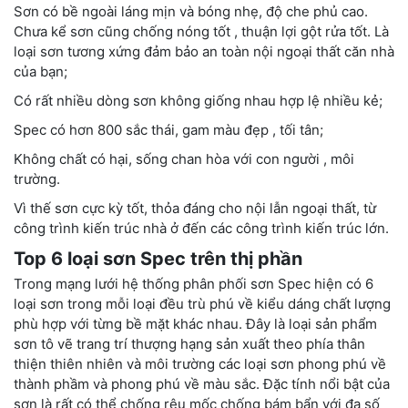
Sơn có bề ngoài láng mịn và bóng nhẹ, độ che phủ cao.
Chưa kể sơn cũng chống nóng tốt , thuận lợi gột rửa tốt. Là
loại sơn tương xứng đảm bảo an toàn nội ngoại thất căn nhà
của bạn;
Có rất nhiều dòng sơn không giống nhau hợp lệ nhiều kẻ;
Spec có hơn 800 sắc thái, gam màu đẹp , tối tân;
Không chất có hại, sống chan hòa với con người , môi
trường.
Vì thế sơn cực kỳ tốt, thỏa đáng cho nội lẫn ngoại thất, từ
công trình kiến trúc nhà ở đến các công trình kiến trúc lớn.
Top 6 loại sơn Spec trên thị phần
Trong mạng lưới hệ thống phân phối sơn Spec hiện có 6
loại sơn trong mỗi loại đều trù phú về kiểu dáng chất lượng
phù hợp với từng bề mặt khác nhau. Đây là loại sản phẩm
sơn tô vẽ trang trí thượng hạng sản xuất theo phía thân
thiện thiên nhiên và môi trường các loại sơn phong phú về
thành phầm và phong phú về màu sắc. Đặc tính nổi bật của
sơn là rất có thể chống rêu mốc chống bám bẩn với đa số