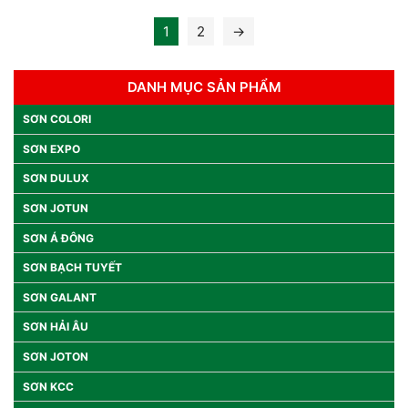
1
2
→
DANH MỤC SẢN PHẨM
SƠN COLORI
SƠN EXPO
SƠN DULUX
SƠN JOTUN
SƠN Á ĐÔNG
SƠN BẠCH TUYẾT
SƠN GALANT
SƠN HẢI ÂU
SƠN JOTON
SƠN KCC