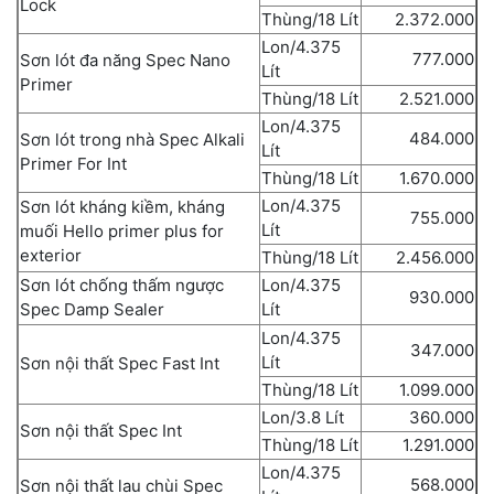
Lock
Thùng/18 Lít
2.372.000
Lon/4.375
777.000
Sơn lót đa năng Spec Nano
Lít
Primer
Thùng/18 Lít
2.521.000
Lon/4.375
484.000
Sơn lót trong nhà Spec Alkali
Lít
Primer For Int
Thùng/18 Lít
1.670.000
Lon/4.375
Sơn lót kháng kiềm, kháng
755.000
Lít
muối Hello primer plus for
exterior
Thùng/18 Lít
2.456.000
Sơn lót chống thấm ngược
Lon/4.375
930.000
Spec Damp Sealer
Lít
Lon/4.375
347.000
Lít
Sơn nội thất Spec Fast Int
Thùng/18 Lít
1.099.000
Lon/3.8 Lít
360.000
Sơn nội thất Spec Int
Thùng/18 Lít
1.291.000
Lon/4.375
568.000
Sơn nội thất lau chùi Spec