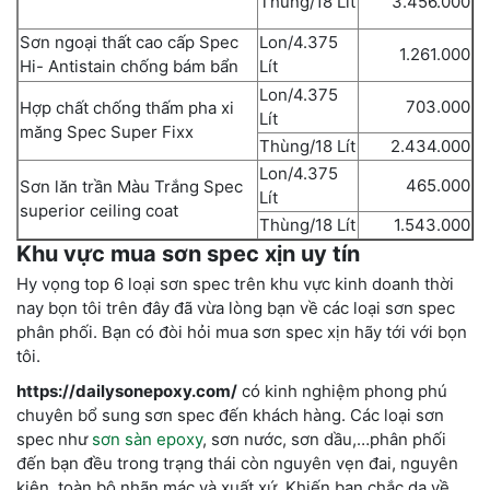
Thùng/18 Lít
3.456.000
Sơn ngoại thất cao cấp Spec
Lon/4.375
1.261.000
Hi- Antistain chống bám bẩn
Lít
Lon/4.375
703.000
Hợp chất chống thấm pha xi
Lít
măng Spec Super Fixx
Thùng/18 Lít
2.434.000
Lon/4.375
465.000
Sơn lăn trần Màu Trắng Spec
Lít
superior ceiling coat
Thùng/18 Lít
1.543.000
Khu vực mua sơn spec xịn uy tín
Hy vọng top 6 loại sơn spec trên khu vực kinh doanh thời
nay bọn tôi trên đây đã vừa lòng bạn về các loại sơn spec
phân phối. Bạn có đòi hỏi mua sơn spec xịn hãy tới với bọn
tôi.
https://dailysonepoxy.com/
có kinh nghiệm phong phú
chuyên bổ sung sơn spec đến khách hàng. Các loại sơn
spec như
sơn sàn epoxy
, sơn nước, sơn dầu,…phân phối
đến bạn đều trong trạng thái còn nguyên vẹn đai, nguyên
kiện, toàn bộ nhãn mác và xuất xứ. Khiến bạn chắc dạ về