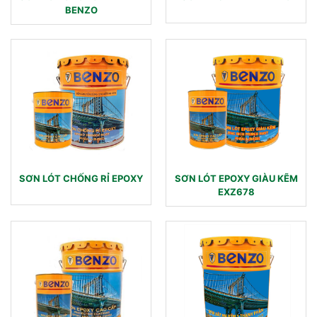
BENZO
SƠN LÓT CHỐNG RỈ EPOXY
SƠN LÓT EPOXY GIÀU KẼM
EXZ678