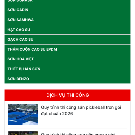
SƠN DONASA
SƠN CADIN
SƠN SAMHWA
HẠT CAO SU
GẠCH CAO SU
THẢM CUỘN CAO SU EPDM
SƠN HOA VIỆT
THIẾT BỊ HÀN SƠN
SƠN BENZO
DỊCH VỤ THI CÔNG
Quy trình thi công sân pickleball trọn gói
đạt chuẩn 2026
Quy trình thi công sơn nền epoxy nhà