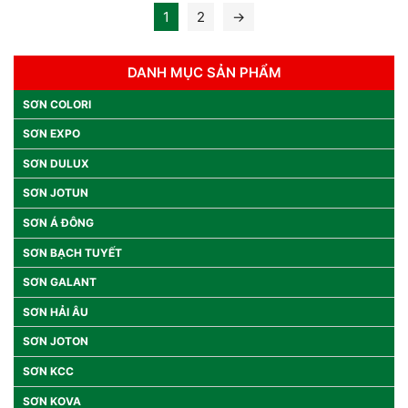
1
2
→
DANH MỤC SẢN PHẨM
SƠN COLORI
SƠN EXPO
SƠN DULUX
SƠN JOTUN
SƠN Á ĐÔNG
SƠN BẠCH TUYẾT
SƠN GALANT
SƠN HẢI ÂU
SƠN JOTON
SƠN KCC
SƠN KOVA