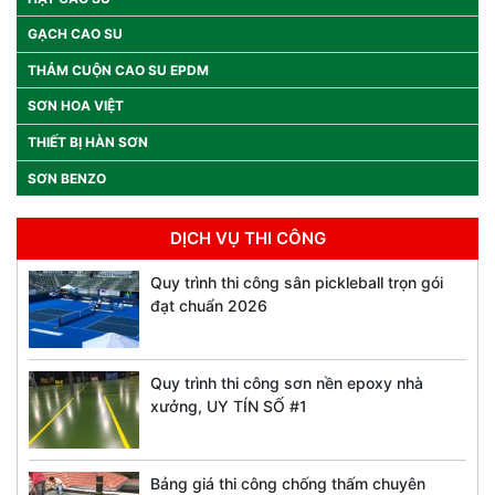
GẠCH CAO SU
THẢM CUỘN CAO SU EPDM
SƠN HOA VIỆT
THIẾT BỊ HÀN SƠN
SƠN BENZO
DỊCH VỤ THI CÔNG
Quy trình thi công sân pickleball trọn gói
đạt chuẩn 2026
Quy trình thi công sơn nền epoxy nhà
xưởng, UY TÍN SỐ #1
Bảng giá thi công chống thấm chuyên