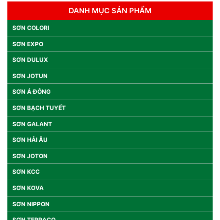
DANH MỤC SẢN PHẨM
SƠN COLORI
SƠN EXPO
SƠN DULUX
SƠN JOTUN
SƠN Á ĐÔNG
SƠN BẠCH TUYẾT
SƠN GALANT
SƠN HẢI ÂU
SƠN JOTON
SƠN KCC
SƠN KOVA
SƠN NIPPON
SƠN TERRACO