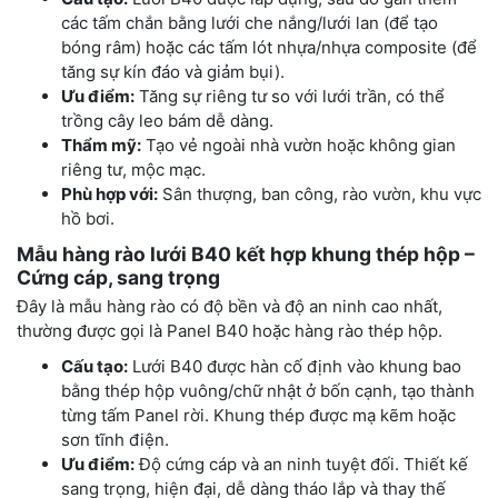
các tấm chắn bằng lưới che nắng/lưới lan (để tạo
bóng râm) hoặc các tấm lót nhựa/nhựa composite (để
tăng sự kín đáo và giảm bụi).
Ưu điểm:
Tăng sự riêng tư so với lưới trần, có thể
trồng cây leo bám dễ dàng.
Thẩm mỹ:
Tạo vẻ ngoài nhà vườn hoặc không gian
riêng tư, mộc mạc.
Phù hợp với:
Sân thượng, ban công, rào vườn, khu vực
hồ bơi.
Mẫu hàng rào lưới B40 kết hợp khung thép hộp –
Cứng cáp, sang trọng
Đây là mẫu hàng rào có độ bền và độ an ninh cao nhất,
thường được gọi là Panel B40 hoặc hàng rào thép hộp.
Cấu tạo:
Lưới B40 được hàn cố định vào khung bao
bằng thép hộp vuông/chữ nhật ở bốn cạnh, tạo thành
từng tấm Panel rời. Khung thép được mạ kẽm hoặc
sơn tĩnh điện.
Ưu điểm:
Độ cứng cáp và an ninh tuyệt đối. Thiết kế
sang trọng, hiện đại, dễ dàng tháo lắp và thay thế