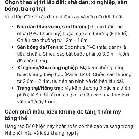
Chọn theo vị trí lắp đặt: nhà dân, xí nghiệp, sân
bóng, trang trại
Vị trí lắp đặt sẽ xác định chiều cao và yêu cầu kỹ thuật.
Nhà dân (Rào vườn, sân thượng):
Chọn lưới bọc
nhựa PVC (thẩm mỹ) hoặc mạ kẽm thường (kinh tế).
Chiều cao thường từ 1.2m – 1.8m.
Sân bóng đá/Tennis:
Bọc nhựa PVC (màu xanh) là
tiêu chuẩn. Chiều cao bắt buộc phải từ 3.0m – 4.0m
để chắn bóng.
Xí nghiệp/Khu công nghiệp:
Mạ kẽm nhúng nóng
hoặc khung thép hộp (Panel B40). Chiều cao thường
từ 2.0m – 2.4m, ưu tiên an ninh và độ bền lâu dài.
Trang trại/Nông trại:
Mạ kẽm thường (hoặc mạ điện
phân) là đủ để tối ưu chi phí, chiều cao tùy theo loại
vật nuôi/cây trồng.
Cách phối màu, kiểu khung để tăng thẩm mỹ
tổng thể
Hàng rào B40 hiện nay hoàn toàn có thể đẹp và sang trọng
khi phối màu và kiểu khung hợp lý.