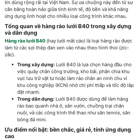
tin dùng rộng rãi tại Việt Nam. Sự ưa chuộng này đến từ sự
cân bằng hoàn hảo giữa tính kinh tế, độ bền và khả năng
ứng dụng linh hoạt cho nhiều loại công trình khác nhau.
Tổng quan về hàng rào lưới B40 trong xây dựng
và dân dụng
Hàng rào lưới B40
(hay lưới mắt cáo) là loại hàng rào được
làm từ các sợi thép đan xen vào nhau theo hình thoi (zic-
zắc).
Trong xây dựng:
Lưới B40 là lựa chọn hàng đầu cho
việc quây chắn công trường, kho bãi, phân chia khu
vực lưu trữ vật tư hoặc làm rào chắn an ninh chu vi
khu công nghiệp (KCN) nhờ chi phí thấp và tốc độ lắp
đặt nhanh.
Trong dân dụng:
Lưới B40 được dùng để làm hàng
rào bao quanh nhà ở, sân vườn, chuồng trại chăn
nuôi, và các công trình thể thao như sân tennis, sân
bóng đá mini.
Ưu điểm nổi bật: bền chắc, giá rẻ, tính ứng dụng
cao