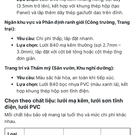
(3.5mm trở lên), kết hợp với khung thép hộp (tạo
Panel) và lắp thêm dây thép gai/lưỡi dao trên đỉnh.
Ngăn khu vực và Phân định ranh giới (Công trường, Trang
trại):
Yêu cầu:
Chi phí thấp, lắp đặt nhanh.
Lựa chọn:
Lưới B40 mạ kẽm thường (sợi 2.7mm –
3.0mm), lắp đặt với cột bê tông hoặc cột thép ống
đơn giản.
Trang trí và Thẩm mỹ (Sân vườn, Khu nghỉ dưỡng):
Yêu cầu:
Màu sắc hài hòa, an toàn khi tiếp xúc.
Lựa chọn:
Lưới B40 bọc nhựa PVC (màu xanh lá), kết
hợp khung thép hộp sơn tĩnh điện.
Chọn theo chất liệu: lưới mạ kẽm, lưới sơn tĩnh
điện, lưới PVC
Mỗi chất liệu bảo vệ mang lại tuổi thọ và mức chi phí khác
nhau.
Loại