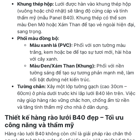
Khung thép hộp:
Lưới được hàn vào khung thép hộp
(vuông hoặc chữ nhật) sẽ tăng độ cứng cáp và tính
thẩm mỹ (mẫu Panel B40). Khung thép có thể sơn
màu Đen Mờ hoặc Xám Than để tạo vẻ ngoài hiện đại,
sang trọng.
Phối màu đồng bộ:
Màu xanh lá (PVC):
Phối với sơn tường màu
trắng, kem hoặc be để tạo sự tươi mới, hài hòa
với cây xanh.
Màu Đen/Xám Than (Khung):
Phối với nền
tường sáng để tạo sự tương phản mạnh mẽ, làm
nổi bật đường nét kiến trúc.
Tường chân:
Xây một lớp tường gạch (cao 30cm –
60cm) ở phía dưới trước khi lắp lưới B40 lên trên. Việc
này giúp hàng rào vững chắc hơn, chống ẩm từ nền
và tăng tính thẩm mỹ cho nhà ở dân dụng.
Thiết kế hàng rào lưới B40 đẹp – Tối ưu
công năng và thẩm mỹ
Hàng rào lưới B40 không còn chỉ là giải pháp rào chắn thô