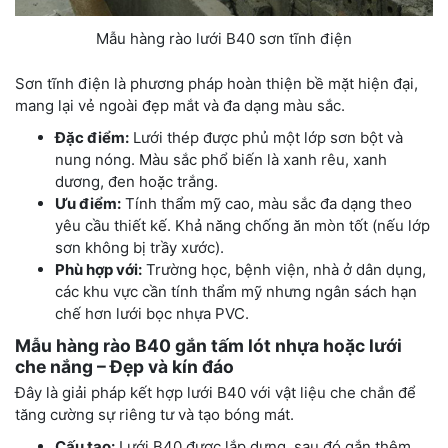
Mẫu hàng rào lưới B40 sơn tĩnh điện
Sơn tĩnh điện là phương pháp hoàn thiện bề mặt hiện đại,
mang lại vẻ ngoài đẹp mắt và đa dạng màu sắc.
Đặc điểm:
Lưới thép được phủ một lớp sơn bột và
nung nóng. Màu sắc phổ biến là xanh rêu, xanh
dương, đen hoặc trắng.
Ưu điểm:
Tính thẩm mỹ cao, màu sắc đa dạng theo
yêu cầu thiết kế. Khả năng chống ăn mòn tốt (nếu lớp
sơn không bị trầy xước).
Phù hợp với:
Trường học, bệnh viện, nhà ở dân dụng,
các khu vực cần tính thẩm mỹ nhưng ngân sách hạn
chế hơn lưới bọc nhựa PVC.
Mẫu hàng rào B40 gắn tấm lót nhựa hoặc lưới
che nắng – Đẹp và kín đáo
Đây là giải pháp kết hợp lưới B40 với vật liệu che chắn để
tăng cường sự riêng tư và tạo bóng mát.
Cấu tạo:
Lưới B40 được lắp dựng, sau đó gắn thêm