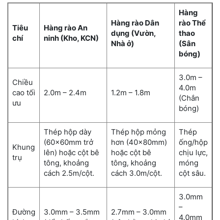
Hàng
Hàng rào Dân
rào Thể
Tiêu
Hàng rào An
dụng (Vườn,
thao
chí
ninh (Kho, KCN)
Nhà ở)
(Sân
bóng)
3.0m –
Chiều
4.0m
cao tối
2.0m – 2.4m
1.2m – 1.8m
(Chắn
ưu
bóng)
Thép hộp dày
Thép hộp mỏng
Thép
(60x60mm trở
hơn (40x80mm)
ống/hộp
Khung
lên) hoặc cột bê
hoặc cột bê
chịu lực,
trụ
tông, khoảng
tông, khoảng
móng
cách 2.5m/cột.
cách 3.0m/cột.
cột sâu.
3.0mm
–
Đường
3.0mm – 3.5mm
2.7mm – 3.0mm
4.0mm