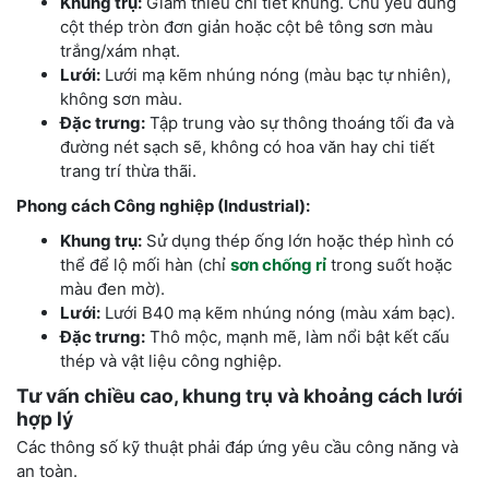
Khung trụ:
Giảm thiểu chi tiết khung. Chủ yếu dùng
cột thép tròn đơn giản hoặc cột bê tông sơn màu
trắng/xám nhạt.
Lưới:
Lưới mạ kẽm nhúng nóng (màu bạc tự nhiên),
không sơn màu.
Đặc trưng:
Tập trung vào sự thông thoáng tối đa và
đường nét sạch sẽ, không có hoa văn hay chi tiết
trang trí thừa thãi.
Phong cách Công nghiệp (Industrial):
Khung trụ:
Sử dụng thép ống lớn hoặc thép hình có
thể để lộ mối hàn (chỉ
sơn chống rỉ
trong suốt hoặc
màu đen mờ).
Lưới:
Lưới B40 mạ kẽm nhúng nóng (màu xám bạc).
Đặc trưng:
Thô mộc, mạnh mẽ, làm nổi bật kết cấu
thép và vật liệu công nghiệp.
Tư vấn chiều cao, khung trụ và khoảng cách lưới
hợp lý
Các thông số kỹ thuật phải đáp ứng yêu cầu công năng và
an toàn.