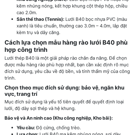
kẽm nhúng nóng, kết hợp khung cột thép hộp, chiều
cao 2.0m.
Sân thể thao (Tennis):
Lưới B40 bọc nhựa PVC (màu
xanh) là tiêu chuẩn, thường cao 3.0m – 4.0m, lắp đặt
kèm trụ và dây căng.
Cách lựa chọn mẫu hàng rào lưới B40 phù
hợp công trình
Lưới thép B40 là một giải pháp rào chắn đa năng. Để chọn
được mẫu hàng rào phù hợp nhất, bạn cần xác định rõ mục
đích sử dụng, yêu cầu về độ bền, và tính thẩm mỹ của công
trình.
Chọn theo mục đích sử dụng: bảo vệ, ngăn khu
vực, trang trí
Mục đích sử dụng là yếu tố tiên quyết để quyết định loại
lưới, độ dày sợi thép và hệ khung.
Bảo vệ và An ninh cao (Khu công nghiệp, Kho bãi):
Yêu cầu:
Độ cứng, chống trèo.
Lựa chọn:
Lưới B40 mạ kẽm nhúng nóng, sợi dày