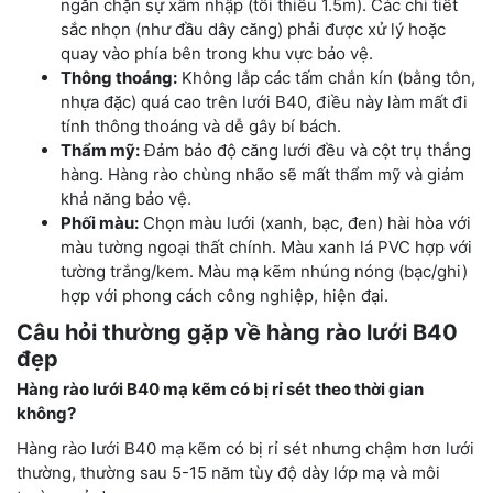
ngăn chặn sự xâm nhập (tối thiểu 1.5m). Các chi tiết
sắc nhọn (như đầu dây căng) phải được xử lý hoặc
quay vào phía bên trong khu vực bảo vệ.
Thông thoáng:
Không lắp các tấm chắn kín (bằng tôn,
nhựa đặc) quá cao trên lưới B40, điều này làm mất đi
tính thông thoáng và dễ gây bí bách.
Thẩm mỹ:
Đảm bảo độ căng lưới đều và cột trụ thẳng
hàng. Hàng rào chùng nhão sẽ mất thẩm mỹ và giảm
khả năng bảo vệ.
Phối màu:
Chọn màu lưới (xanh, bạc, đen) hài hòa với
màu tường ngoại thất chính. Màu xanh lá PVC hợp với
tường trắng/kem. Màu mạ kẽm nhúng nóng (bạc/ghi)
hợp với phong cách công nghiệp, hiện đại.
Câu hỏi thường gặp về hàng rào lưới B40
đẹp
Hàng rào lưới B40 mạ kẽm có bị rỉ sét theo thời gian
không?
Hàng rào lưới B40 mạ kẽm có bị rỉ sét nhưng chậm hơn lưới
thường, thường sau 5-15 năm tùy độ dày lớp mạ và môi