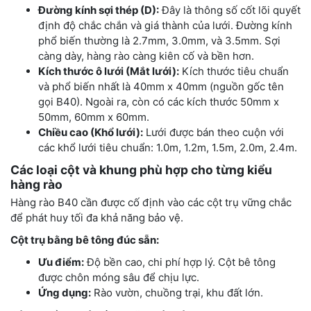
Đường kính sợi thép (D):
Đây là thông số cốt lõi quyết
định độ chắc chắn và giá thành của lưới. Đường kính
phổ biến thường là 2.7mm, 3.0mm, và 3.5mm. Sợi
càng dày, hàng rào càng kiên cố và bền hơn.
Kích thước ô lưới (Mắt lưới):
Kích thước tiêu chuẩn
và phổ biến nhất là 40mm x 40mm (nguồn gốc tên
gọi B40). Ngoài ra, còn có các kích thước 50mm x
50mm, 60mm x 60mm.
Chiều cao (Khổ lưới):
Lưới được bán theo cuộn với
các khổ lưới tiêu chuẩn: 1.0m, 1.2m, 1.5m, 2.0m, 2.4m.
Các loại cột và khung phù hợp cho từng kiểu
hàng rào
Hàng rào B40 cần được cố định vào các cột trụ vững chắc
để phát huy tối đa khả năng bảo vệ.
Cột trụ bằng bê tông đúc sẵn:
Ưu điểm:
Độ bền cao, chi phí hợp lý. Cột bê tông
được chôn móng sâu để chịu lực.
Ứng dụng:
Rào vườn, chuồng trại, khu đất lớn.