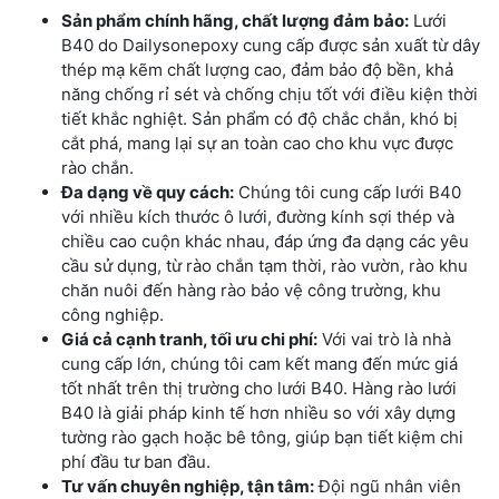
Sản phẩm chính hãng, chất lượng đảm bảo:
Lưới
B40 do Dailysonepoxy cung cấp được sản xuất từ dây
thép mạ kẽm chất lượng cao, đảm bảo độ bền, khả
năng chống rỉ sét và chống chịu tốt với điều kiện thời
tiết khắc nghiệt. Sản phẩm có độ chắc chắn, khó bị
cắt phá, mang lại sự an toàn cao cho khu vực được
rào chắn.
Đa dạng về quy cách:
Chúng tôi cung cấp lưới B40
với nhiều kích thước ô lưới, đường kính sợi thép và
chiều cao cuộn khác nhau, đáp ứng đa dạng các yêu
cầu sử dụng, từ rào chắn tạm thời, rào vườn, rào khu
chăn nuôi đến hàng rào bảo vệ công trường, khu
công nghiệp.
Giá cả cạnh tranh, tối ưu chi phí:
Với vai trò là nhà
cung cấp lớn, chúng tôi cam kết mang đến mức giá
tốt nhất trên thị trường cho lưới B40. Hàng rào lưới
B40 là giải pháp kinh tế hơn nhiều so với xây dựng
tường rào gạch hoặc bê tông, giúp bạn tiết kiệm chi
phí đầu tư ban đầu.
Tư vấn chuyên nghiệp, tận tâm:
Đội ngũ nhân viên