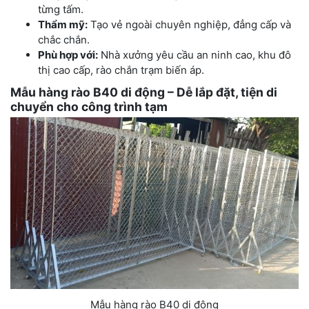
từng tấm.
Thẩm mỹ:
Tạo vẻ ngoài chuyên nghiệp, đẳng cấp và
chắc chắn.
Phù hợp với:
Nhà xưởng yêu cầu an ninh cao, khu đô
thị cao cấp, rào chắn trạm biến áp.
Mẫu hàng rào B40 di động – Dễ lắp đặt, tiện di
chuyển cho công trình tạm
Mẫu hàng rào B40 di động