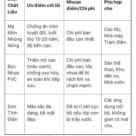
Nhược
Phù hợp
Chất
Ưu điểm cốt lõi
điểm/Chi phí
cho
Liệu
Mạ
Chống ăn mòn
Cao tốc,
Kẽm
tuyệt đối, tuổi
Chi phí ban
Nhà máy,
Nhúng
thọ 15-20 năm,
đầu cao nhất.
Trạm điện.
Nóng
độ bền cao.
Thẩm mỹ cao
Chi phí ban
Sân thể
Bọc
(màu xanh),
đầu cao, lớp
thao, Khu
Nhựa
chống oxy hóa,
nhựa dễ bị
dân cư,
PVC
an toàn khi tiếp
rách khi va
Nhà vườn.
xúc.
chạm mạnh.
Các ứng
Sơn
Màu sắc đa
Dễ bị rỉ sét cục
dụng nội
Tĩnh
dạng, bề mặt
bộ nếu lớp sơn
bộ, không
Điện
đẹp.
bị trầy xước.
gian có mái
che.