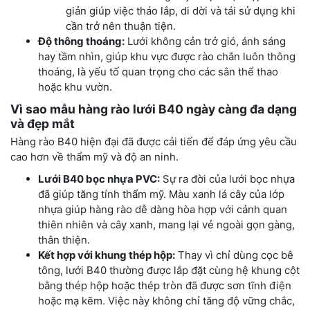
giản giúp việc tháo lắp, di dời và tái sử dụng khi
cần trở nên thuận tiện.
Độ thông thoáng:
Lưới không cản trở gió, ánh sáng
hay tầm nhìn, giúp khu vực được rào chắn luôn thông
thoáng, là yếu tố quan trọng cho các sân thể thao
hoặc khu vườn.
Vì sao mẫu hàng rào lưới B40 ngày càng đa dạng
và đẹp mắt
Hàng rào B40 hiện đại đã được cải tiến để đáp ứng yêu cầu
cao hơn về thẩm mỹ và độ an ninh.
Lưới B40 bọc nhựa PVC:
Sự ra đời của lưới bọc nhựa
đã giúp tăng tính thẩm mỹ. Màu xanh lá cây của lớp
nhựa giúp hàng rào dễ dàng hòa hợp với cảnh quan
thiên nhiên và cây xanh, mang lại vẻ ngoài gọn gàng,
thân thiện.
Kết hợp với khung thép hộp:
Thay vì chỉ dùng cọc bê
tông, lưới B40 thường được lắp đặt cùng hệ khung cột
bằng thép hộp hoặc thép tròn đã được sơn tĩnh điện
hoặc mạ kẽm. Việc này không chỉ tăng độ vững chắc,