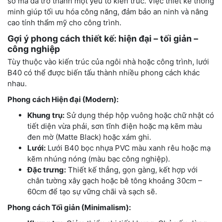
sơ mà đã trở thành một yếu tố kiến trúc. Việc thiết kế thông
minh giúp tối ưu hóa công năng, đảm bảo an ninh và nâng
cao tính thẩm mỹ cho công trình.
Gợi ý phong cách thiết kế: hiện đại – tối giản –
công nghiệp
Tùy thuộc vào kiến trúc của ngôi nhà hoặc công trình, lưới
B40 có thể được biến tấu thành nhiều phong cách khác
nhau.
Phong cách Hiện đại (Modern):
Khung trụ:
Sử dụng thép hộp vuông hoặc chữ nhật có
tiết diện vừa phải, sơn tĩnh điện hoặc mạ kẽm màu
đen mờ (Matte Black) hoặc xám ghi.
Lưới:
Lưới B40 bọc nhựa PVC màu xanh rêu hoặc mạ
kẽm nhúng nóng (màu bạc công nghiệp).
Đặc trưng:
Thiết kế thẳng, gọn gàng, kết hợp với
chân tường xây gạch hoặc bê tông khoảng 30cm –
60cm để tạo sự vững chãi và sạch sẽ.
Phong cách Tối giản (Minimalism):