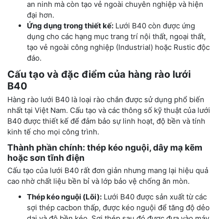
an ninh mà còn tạo vẻ ngoài chuyên nghiệp và hiện
đại hơn.
Ứng dụng trong thiết kế:
Lưới B40 còn được ứng
dụng cho các hạng mục trang trí nội thất, ngoại thất,
tạo vẻ ngoài công nghiệp (Industrial) hoặc Rustic độc
đáo.
Cấu tạo và đặc điểm của hàng rào lưới
B40
Hàng rào lưới B40 là loại rào chắn được sử dụng phổ biến
nhất tại Việt Nam. Cấu tạo và các thông số kỹ thuật của lưới
B40 được thiết kế để đảm bảo sự linh hoạt, độ bền và tính
kinh tế cho mọi công trình.
Thành phần chính: thép kéo nguội, dây mạ kẽm
hoặc sơn tĩnh điện
Cấu tạo của lưới B40 rất đơn giản nhưng mang lại hiệu quả
cao nhờ chất liệu bền bỉ và lớp bảo vệ chống ăn mòn.
Thép kéo nguội (Lõi):
Lưới B40 được sản xuất từ các
sợi thép cacbon thấp, được kéo nguội để tăng độ dẻo
dai và độ bền kéo. Sợi thép sau đó được đưa vào máy