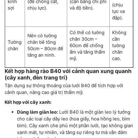
kính
(để chống cắt,
(cân bằng chi phí
(chịu
sợi
chịu lực).
và độ bền).
lực va
đập).
Có thể có tường
Không
Nên có tường
chân 30cm –
cần
Tường
chân bê tông
60cm để chống
tường
chân
50cm – 80cm để
ẩm và tăng thẩm
chân
tăng an ninh.
mỹ.
cao.
Kết hợp hàng rào B40 với cảnh quan xung quanh
(cây xanh, đèn trang trí)
Tận dụng sự thông thoáng của lưới B40 để tích hợp với
cảnh quan, nâng cao giá trị thẩm mỹ.
Kết hợp với cây xanh:
Dùng làm giàn leo:
Lưới B40 là một giàn leo lý tưởng
cho các loại cây dây leo (hoa giấy, hoa hồng leo, bìm
bìm). Cây xanh che phủ một phần lưới, tạo không gian
xanh mát, tự nhiên, và tăng sự riêng tư mà vẫn đảm