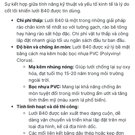
Sự kết hợp giữa tính năng kỹ thuật và yếu tố kinh tế là lý do
cốt lõi khiến lưới B40 được tin dùng.
Chi phí thấp:
Lưới B40 là một trong những giải pháp
rào chắn kinh tế nhất so với tường gạch, rào bê tông
hay hàng rào sắt hộp đặc. Chi phí vật tư thấp và công
lắp đặt nhanh giúp tối ưu ngân sách đầu tư ban đầu.
Độ bền và chống ăn mòn:
Lưới B40 được xử lý bề mặt
bằng cách mạ kẽm hoặc bọc nhựa PVC (Polyvinyl
Clorua).
Mạ kẽm nhúng nóng:
Giúp lưới chống lại sự oxy
hóa, đạt tuổi thọ 15-20 năm trong môi trường
ngoài trời.
Bọc nhựa PVC:
Mang lại khả năng chống ăn
mòn tuyệt đối trong môi trường ẩm ướt và tăng
tính thẩm mỹ (màu xanh lá phổ biến).
Tính linh hoạt và dễ thi công:
Lưới B40 được sản xuất theo dạng cuộn, dễ
dàng vận chuyển và triển khai lắp đặt trên mọi
loại địa hình, kể cả địa hình dốc.
Các mối liên kết bằng dây thép hoặc kẹp đơn