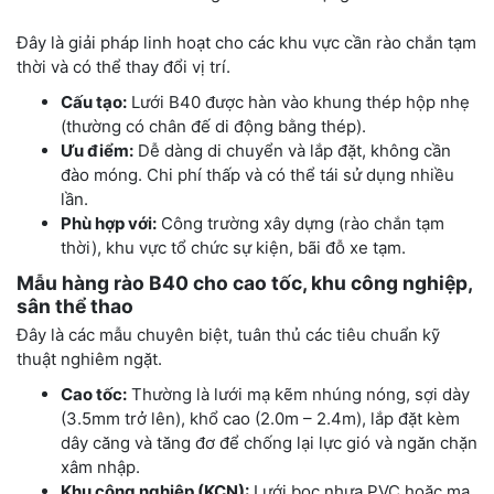
Đây là giải pháp linh hoạt cho các khu vực cần rào chắn tạm
thời và có thể thay đổi vị trí.
Cấu tạo:
Lưới B40 được hàn vào khung thép hộp nhẹ
(thường có chân đế di động bằng thép).
Ưu điểm:
Dễ dàng di chuyển và lắp đặt, không cần
đào móng. Chi phí thấp và có thể tái sử dụng nhiều
lần.
Phù hợp với:
Công trường xây dựng (rào chắn tạm
thời), khu vực tổ chức sự kiện, bãi đỗ xe tạm.
Mẫu hàng rào B40 cho cao tốc, khu công nghiệp,
sân thể thao
Đây là các mẫu chuyên biệt, tuân thủ các tiêu chuẩn kỹ
thuật nghiêm ngặt.
Cao tốc:
Thường là lưới mạ kẽm nhúng nóng, sợi dày
(3.5mm trở lên), khổ cao (2.0m – 2.4m), lắp đặt kèm
dây căng và tăng đơ để chống lại lực gió và ngăn chặn
xâm nhập.
Khu công nghiệp (KCN):
Lưới bọc nhựa PVC hoặc mạ