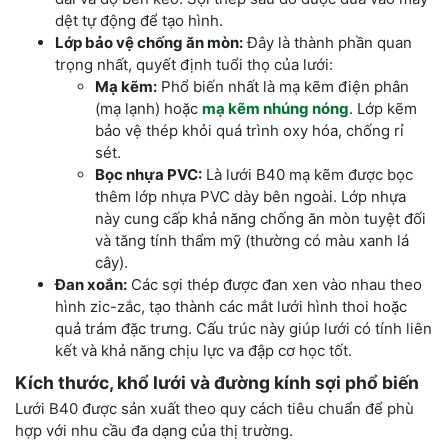
dệt tự động để tạo hình.
Lớp bảo vệ chống ăn mòn:
Đây là thành phần quan
trọng nhất, quyết định tuổi thọ của lưới:
Mạ kẽm:
Phổ biến nhất là mạ kẽm điện phân
(mạ lạnh) hoặc
mạ kẽm nhúng nóng
. Lớp kẽm
bảo vệ thép khỏi quá trình oxy hóa, chống rỉ
sét.
Bọc nhựa PVC:
Là lưới B40 mạ kẽm được bọc
thêm lớp nhựa PVC dày bên ngoài. Lớp nhựa
này cung cấp khả năng chống ăn mòn tuyệt đối
và tăng tính thẩm mỹ (thường có màu xanh lá
cây).
Đan xoắn:
Các sợi thép được đan xen vào nhau theo
hình zic-zắc, tạo thành các mắt lưới hình thoi hoặc
quả trám đặc trưng. Cấu trúc này giúp lưới có tính liên
kết và khả năng chịu lực va đập cơ học tốt.
Kích thước, khổ lưới và đường kính sợi phổ biến
Lưới B40 được sản xuất theo quy cách tiêu chuẩn để phù
hợp với nhu cầu đa dạng của thị trường.