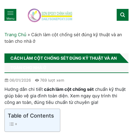
Menu
Trang Chủ
»
Cách làm cột chống sét đúng kỹ thuật và an
toàn cho nhà ở
CÁCH LÀM CỘT CHỐNG SÉT ĐÚNG KỸ THUẬT VÀ AN
TOÀN CHO NHÀ Ở
06/01/2026
769 lượt xem
Hướng dẫn chi tiết
cách làm cột chống sét
chuẩn kỹ thuật
giúp bảo vệ gia đình toàn diện. Xem ngay quy trình thi
công an toàn, đúng tiêu chuẩn từ chuyên gia!
Table of Contents