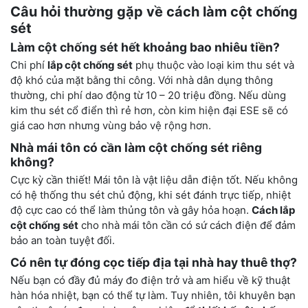
Câu hỏi thường gặp về cách làm cột chống
sét
Làm cột chống sét hết khoảng bao nhiêu tiền?
Chi phí
lắp cột chống sét
phụ thuộc vào loại kim thu sét và
độ khó của mặt bằng thi công. Với nhà dân dụng thông
thường, chi phí dao động từ 10 – 20 triệu đồng. Nếu dùng
kim thu sét cổ điển thì rẻ hơn, còn kim hiện đại ESE sẽ có
giá cao hơn nhưng vùng bảo vệ rộng hơn.
Nhà mái tôn có cần làm cột chống sét riêng
không?
Cực kỳ cần thiết! Mái tôn là vật liệu dẫn điện tốt. Nếu không
có hệ thống thu sét chủ động, khi sét đánh trực tiếp, nhiệt
độ cực cao có thể làm thủng tôn và gây hỏa hoạn.
Cách lắp
cột chống sét
cho nhà mái tôn cần có sứ cách điện để đảm
bảo an toàn tuyệt đối.
Có nên tự đóng cọc tiếp địa tại nhà hay thuê thợ?
Nếu bạn có đầy đủ máy đo điện trở và am hiểu về kỹ thuật
hàn hóa nhiệt, bạn có thể tự làm. Tuy nhiên, tôi khuyên bạn