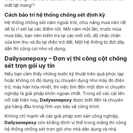
mất tật mang”!
Cách bảo trì hệ thống chống sét định kỳ
Hệ thống chống sét nằm ngoài trời, chịu nắng mưa nên rất
dễ bị rỉ sét tại các điểm nối. Mỗi năm một lần, trước mùa
mưa bão, bạn nên kiểm tra lại các mối nối, độ chắc chắn
của kim thu và đo lại điện trở đất. Một hệ thống bị đứt dây
dẫn thì cũng coi như vô dụng.
Dailysonepoxy – Đơn vị thi công cột chống
sét trọn gói uy tín
Nếu bạn cảm thấy những bước kỹ thuật trên quá phức tạp
hoặc không có đủ dụng cụ chuyên dụng như máy đo điện
trở, máy hàn hóa nhiệt, thì việc tìm đến một đơn vị chuyên
nghiệp là giải pháp khôn ngoan nhất. Trong số các cái tên
nổi bật hiện nay,
Dailysonepoxy
được biết đến là chuyên
gia hàng đầu trong lĩnh vực bảo vệ công trình.
Không chỉ mạnh về các giải pháp sơn sàn công nghiệp,
Dailysonepoxy
còn khẳng định vị thế trong mảng thi công
hệ thống chống sét trọn gói cho nhà dân dụng và nhà