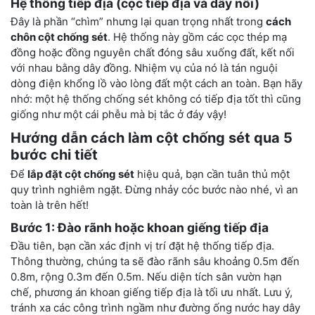
Hệ thống tiếp địa (cọc tiếp địa và dây nối)
Đây là phần “chìm” nhưng lại quan trọng nhất trong
cách
chôn cột chống sét
. Hệ thống này gồm các cọc thép mạ
đồng hoặc đồng nguyên chất đóng sâu xuống đất, kết nối
với nhau bằng dây đồng. Nhiệm vụ của nó là tán nguội
dòng điện khổng lồ vào lòng đất một cách an toàn. Bạn hãy
nhớ: một hệ thống chống sét không có tiếp địa tốt thì cũng
giống như một cái phễu mà bị tắc ở đáy vậy!
Hướng dẫn cách làm cột chống sét qua 5
bước chi tiết
Để
lắp đặt cột chống sét
hiệu quả, bạn cần tuân thủ một
quy trình nghiêm ngặt. Đừng nhảy cóc bước nào nhé, vì an
toàn là trên hết!
Bước 1: Đào rãnh hoặc khoan giếng tiếp địa
Đầu tiên, bạn cần xác định vị trí đặt hệ thống tiếp địa.
Thông thường, chúng ta sẽ đào rãnh sâu khoảng 0.5m đến
0.8m, rộng 0.3m đến 0.5m. Nếu diện tích sân vườn hạn
chế, phương án khoan giếng tiếp địa là tối ưu nhất. Lưu ý,
tránh xa các công trình ngầm như đường ống nước hay dây