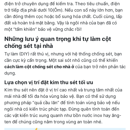
điện trở chuyên dụng để kiểm tra. Theo tiêu chuẩn, điện
trở tiếp địa phải dưới
10(Ôm)
. Nếu con số này lớn hơn, bạn
cần đóng thêm cọc hoặc bổ sung hóa chất. Cuối cùng, lấp
đất và hoàn trả mặt bằng. Vậy là ngôi nhà của bạn đã có
một “tấm khiên” bảo vệ vững chắc rồi!
Những lưu ý quan trọng khi tự làm cột
chống sét tại nhà
Tự làm (DIY) rất thú vị, nhưng với hệ thống chống sét, bạn
cần cực kỳ cẩn trọng. Một sai sót nhỏ cũng có thể khiến
cách làm cột chống sét cho nhà ở
của bạn trở nên phản tác
dụng.
Lựa chọn vị trí đặt kim thu sét tối ưu
Kim thu sét nên đặt ở vị trí cao nhất và trung tâm nhất của
mái nhà để tối đa hóa vùng bảo vệ. Bạn có thể sử dụng
phương pháp “quả cầu lăn” để tính toán vùng bảo vệ nếu
ngôi nhà có kiến trúc phức tạp. Đừng quên tính toán đến
các vật kiến trúc xung quanh như bồn nước inox hay ăng-
ten để chúng cũng nằm trong vùng an toàn nhé.