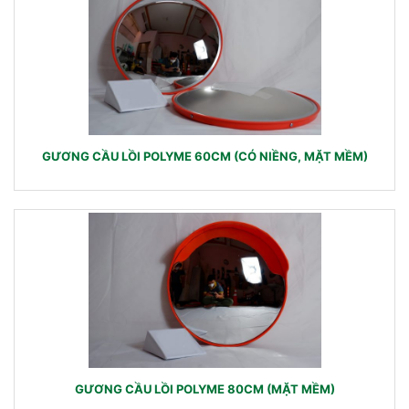
GƯƠNG CẦU LỒI POLYME 60CM (CÓ NIỀNG, MẶT MỀM)
GƯƠNG CẦU LỒI POLYME 80CM (MẶT MỀM)