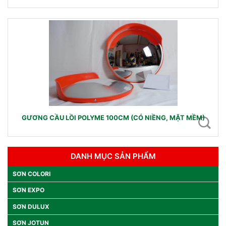
GƯƠNG CẦU LỒI POLYME 100CM (CÓ NIỀNG, MẶT MỀM)
DANH MỤC SẢN PHẨM
SƠN COLORI
SƠN EXPO
SƠN DULUX
SƠN JOTUN