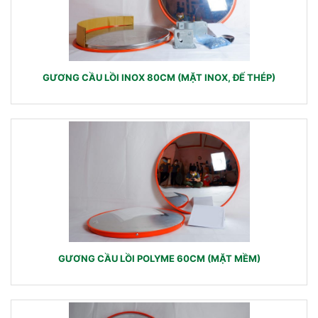
GƯƠNG CẦU LỒI INOX 80CM (MẶT INOX, ĐẾ THÉP)
GƯƠNG CẦU LỒI POLYME 60CM (MẶT MỀM)