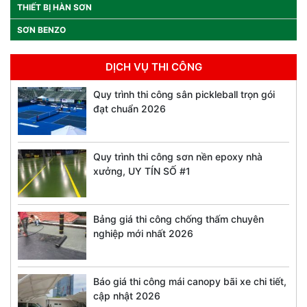
THIẾT BỊ HÀN SƠN
SƠN BENZO
DỊCH VỤ THI CÔNG
Quy trình thi công sân pickleball trọn gói
đạt chuẩn 2026
Quy trình thi công sơn nền epoxy nhà
xưởng, UY TÍN SỐ #1
Bảng giá thi công chống thấm chuyên
nghiệp mới nhất 2026
Báo giá thi công mái canopy bãi xe chi tiết,
cập nhật 2026