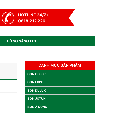
HOTLINE 24/7 :
0818 212 226
HỒ SƠ NĂNG LỰC
DANH MỤC SẢN PHẨM
SƠN COLORI
SƠN EXPO
SƠN DULUX
SƠN JOTUN
SƠN Á ĐÔNG