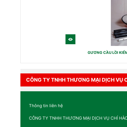
GƯƠNG CẦU LỒI KIỂM
CÔNG TY TNHH THƯƠNG MẠI DỊCH VỤ 
Thông tin liên hệ
CÔNG TY TNHH THƯƠNG MẠI DỊCH VỤ CHÍ HÀ