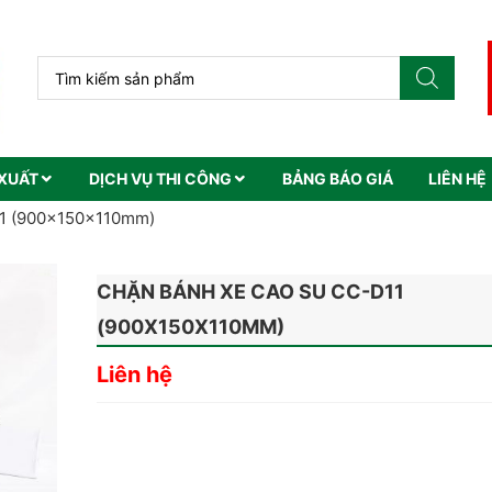
XUẤT
DỊCH VỤ THI CÔNG
BẢNG BÁO GIÁ
LIÊN HỆ
11 (900x150x110mm)
CHẶN BÁNH XE CAO SU CC-D11
(900X150X110MM)
Liên hệ