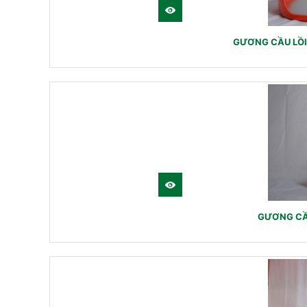
GƯƠNG CẦU LỒI
GƯƠNG CẦ