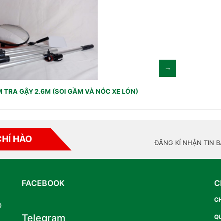
 TRA GẬY 2.6M (SOI GẦM VÀ NÓC XE LỚN)
CHÍ HÀO
ĐĂNG KÍ NHẬN TIN 
FACEBOOK
C
C
O
Telegram
Q