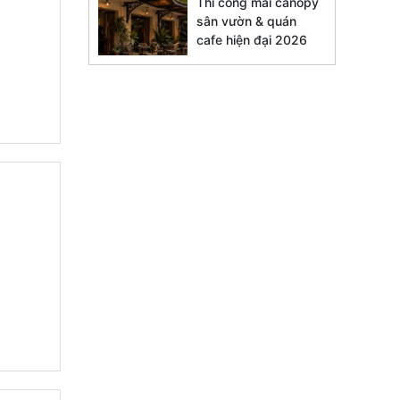
Thi công mái canopy
sân vườn & quán
cafe hiện đại 2026