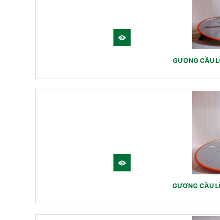
GƯƠNG CẦU LỒ
GƯƠNG CẦU LỒ