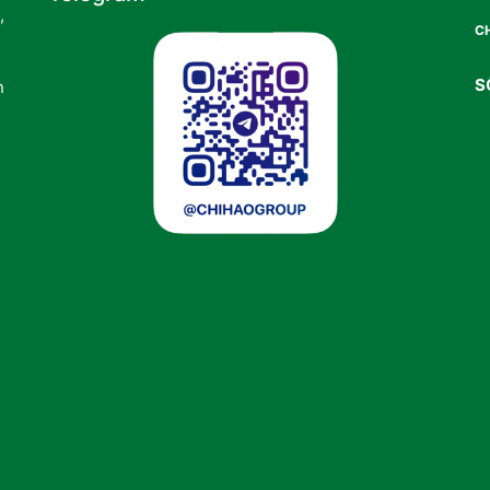
,
CH
S
n