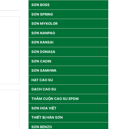
SƠN BOSS
SƠN SPRING
SƠN MYKOLOR
SƠN NANPAO
SƠN KANSAI
SƠN DONASA
SƠN CADIN
SƠN SAMHWA
HẠT CAO SU
GẠCH CAO SU
THẢM CUỘN CAO SU EPDM
SƠN HOA VIỆT
THIẾT BỊ HÀN SƠN
SƠN BENZO