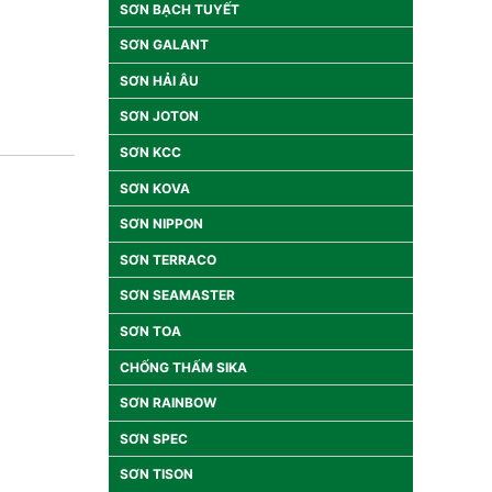
SƠN BẠCH TUYẾT
SƠN GALANT
SƠN HẢI ÂU
SƠN JOTON
SƠN KCC
SƠN KOVA
SƠN NIPPON
SƠN TERRACO
SƠN SEAMASTER
SƠN TOA
CHỐNG THẤM SIKA
SƠN RAINBOW
SƠN SPEC
SƠN TISON