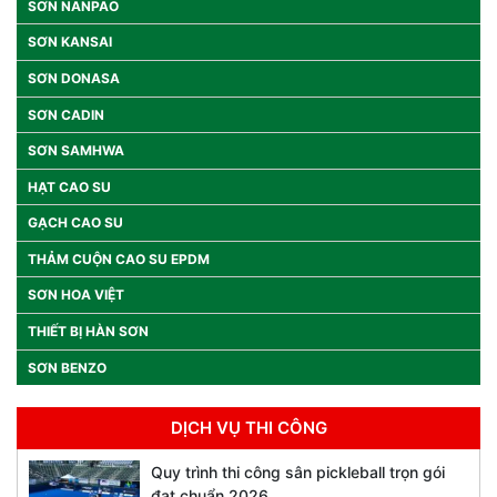
SƠN NANPAO
SƠN KANSAI
SƠN DONASA
SƠN CADIN
SƠN SAMHWA
HẠT CAO SU
GẠCH CAO SU
THẢM CUỘN CAO SU EPDM
SƠN HOA VIỆT
THIẾT BỊ HÀN SƠN
SƠN BENZO
DỊCH VỤ THI CÔNG
Quy trình thi công sân pickleball trọn gói
đạt chuẩn 2026