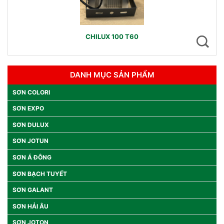
CHILUX 100 T60
DANH MỤC SẢN PHẨM
SƠN COLORI
SƠN EXPO
SƠN DULUX
SƠN JOTUN
SƠN Á ĐÔNG
SƠN BẠCH TUYẾT
SƠN GALANT
SƠN HẢI ÂU
SƠN JOTON