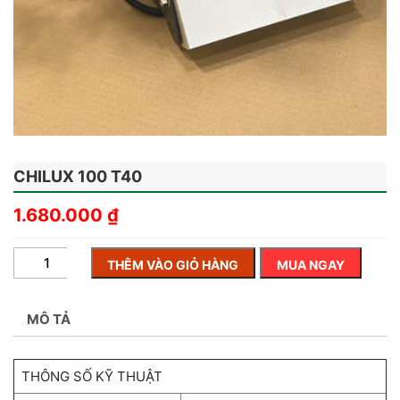
CHILUX 100 T40
1.680.000
₫
THÊM VÀO GIỎ HÀNG
MUA NGAY
MÔ TẢ
THÔNG SỐ KỸ THUẬT