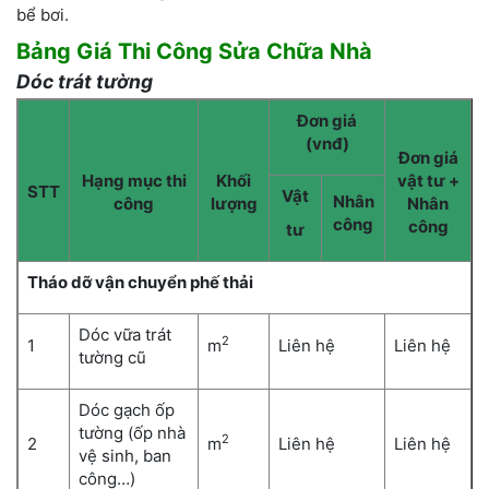
bể bơi.
Bảng Giá Thi Công Sửa Chữa Nhà
Dóc trát tường
Đơn giá
(vnđ)
Đơn giá
Hạng mục thi
Khối
vật tư +
STT
Vật
Nhân
công
lượng
Nhân
công
công
tư
Tháo dỡ vận chuyển phế thải
Dóc vữa trát
2
1
m
Liên hệ
Liên hệ
tường cũ
Dóc gạch ốp
tường (ốp nhà
2
2
m
Liên hệ
Liên hệ
vệ sinh, ban
công…)