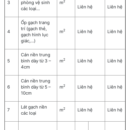
2
3
phòng vệ sinh
m
Liên hệ
Liên hệ
các loại…
Ốp gạch trang
trí (gạch thẻ,
2
4
m
Liên hệ
Liên hệ
gạch hình lục
giác,…)
Cán nền trung
2
5
bình dày từ 3 –
m
Liên hệ
Liên hệ
4cm
Cán nền trung
2
6
bình dày từ 5 –
m
Liên hệ
Liên hệ
10cm
Lát gạch nền
2
7
m
Liên hệ
Liên hệ
các loại