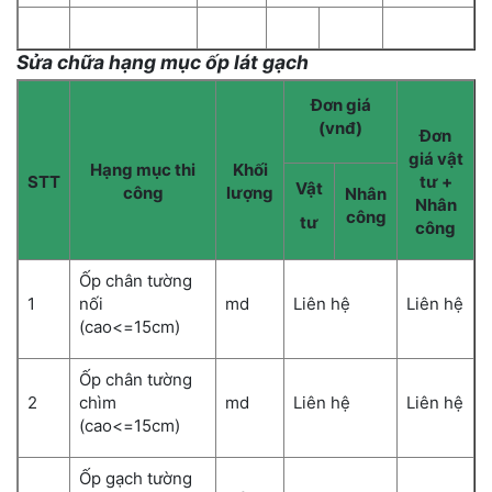
Sửa chữa hạng mục ốp lát gạch
Đơn giá
(vnđ)
Đơn
giá vật
Hạng mục thi
Khối
STT
tư +
Vật
công
lượng
Nhân
Nhân
công
tư
công
Ốp chân tường
1
nối
md
Liên hệ
Liên hệ
(cao<=15cm)
Ốp chân tường
2
chìm
md
Liên hệ
Liên hệ
(cao<=15cm)
Ốp gạch tường