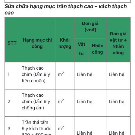
Sửa chữa hạng mục trần thạch cao – vách thạch
cao
Đơn giá
(vnđ)
Đơn giá
Hạng mục thi
Khối
vật tư +
STT
Vật
Nhân
công
lượng
Nhân
công
công
tư
Thạch cao
2
1
chìm (tấm 9ly
m
Liên hệ
Liên hệ
tiêu chuẩn)
Thạch cao
2
2
chìm (tấm 9ly
m
Liên hệ
Liên hệ
chống ẩm)
Trần thả tấm
2
3
9ly kích thước
m
Liên hệ
Liên hệ
600 x 600mm