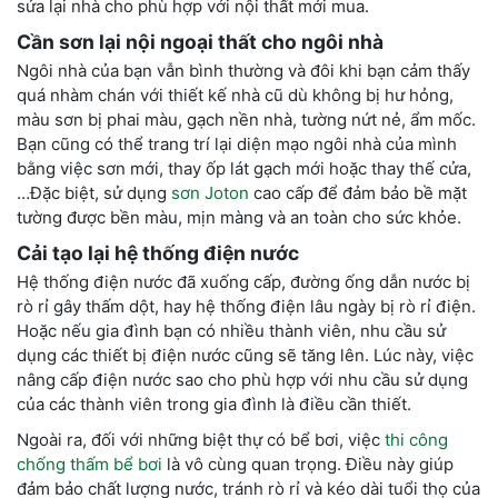
sửa lại nhà cho phù hợp với nội thất mới mua.
Cần sơn lại nội ngoại thất cho ngôi nhà
Ngôi nhà của bạn vẫn bình thường và đôi khi bạn cảm thấy
quá nhàm chán với thiết kế nhà cũ dù không bị hư hỏng,
màu sơn bị phai màu, gạch nền nhà, tường nứt nẻ, ẩm mốc.
Bạn cũng có thể trang trí lại diện mạo ngôi nhà của mình
bằng việc sơn mới, thay ốp lát gạch mới hoặc thay thế cửa,
…Đặc biệt, sử dụng
sơn Joton
cao cấp để đảm bảo bề mặt
tường được bền màu, mịn màng và an toàn cho sức khỏe.
Cải tạo lại hệ thống điện nước
Hệ thống điện nước đã xuống cấp, đường ống dẫn nước bị
rò rỉ gây thấm dột, hay hệ thống điện lâu ngày bị rò rỉ điện.
Hoặc nếu gia đình bạn có nhiều thành viên, nhu cầu sử
dụng các thiết bị điện nước cũng sẽ tăng lên. Lúc này, việc
nâng cấp điện nước sao cho phù hợp với nhu cầu sử dụng
của các thành viên trong gia đình là điều cần thiết.
Ngoài ra, đối với những biệt thự có bể bơi, việc
thi công
chống thấm bể bơi
là vô cùng quan trọng. Điều này giúp
đảm bảo chất lượng nước, tránh rò rỉ và kéo dài tuổi thọ của