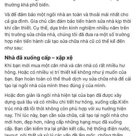
thường khá phổ biến.
Và để đảm bảo một ngôi nhà an toàn và thoải mái nhất cho
cả gia đình. Gia chủ cần đảm bảo tiến hành sửa nhà kịp thời
khi cần thiết. Cụ thể, dựa trên kinh nghiệm nhiều năm trên
thị trường sửa chữa nhà, chúng tôi đã đưa ra một số trường
hợp nên tiến hành cải tạo sửa chữa nhà cũ có thể kể đến
như sau:
Nhà đã xuống cấp – xập xệ
Khi bạn mới mua một căn nhà và căn nhà có rất nhiều hư
hỏng. Hoặc có nhiều vị trí thiết kế không như ý muốn của
bạn. Bạn hoàn toàn có thể thuê dịch vụ sửa chữa nhà để cải
tạo lại ngôi nhà của mình theo đúng ý của mình.
Hoặc đơn giản là ngôi nhà hiện tại của bạn đã được xây
dựng quá lâu và có nhiều chi tiết hư hỏng, xuống cấp.Kiến
trúc nhà đã lỗi thời không còn phù hợp với xu hướng hiện
nay. Thì lúc này, bạn cần sửa chữa, cải tạo lại ngôi nhà cho
mới hơn, đẹp hơn, nâng cấp những hạng mục đã xuống
cấp. Bạn cần kiểm tra lại phần kết cấu, hệ thống điện nước,
layout, nội thất và xử lý các vấn đề ẩm mốc, chống thấm