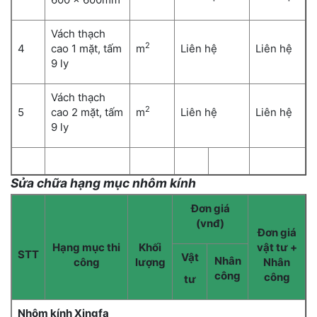
Vách thạch
2
4
cao 1 mặt, tấm
m
Liên hệ
Liên hệ
9 ly
Vách thạch
2
5
cao 2 mặt, tấm
m
Liên hệ
Liên hệ
9 ly
Sửa chữa hạng mục nhôm kính
Đơn giá
(vnđ)
Đơn giá
Hạng mục thi
Khối
vật tư +
STT
Vật
Nhân
công
lượng
Nhân
công
công
tư
Nhôm kính Xingfa