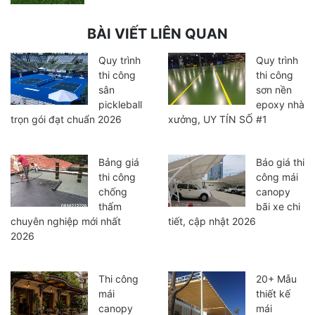
BÀI VIẾT LIÊN QUAN
Quy trình
Quy trình
thi công
thi công
sân
sơn nền
pickleball
epoxy nhà
trọn gói đạt chuẩn 2026
xưởng, UY TÍN SỐ #1
Bảng giá
Báo giá thi
thi công
công mái
chống
canopy
thấm
bãi xe chi
chuyên nghiệp mới nhất
tiết, cập nhật 2026
2026
Thi công
20+ Mẫu
mái
thiết kế
canopy
mái