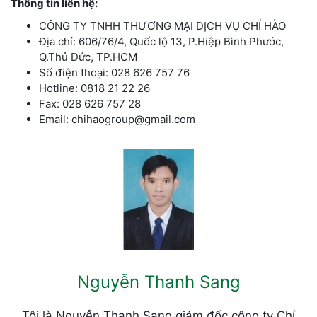
Thông tin liên hệ:
CÔNG TY TNHH THƯƠNG MẠI DỊCH VỤ CHÍ HÀO
Địa chỉ: 606/76/4, Quốc lộ 13, P.Hiệp Bình Phước,
Q.Thủ Đức, TP.HCM
Số điện thoại: 028 626 757 76
Hotline: 0818 21 22 26
Fax: 028 626 757 28
Email: chihaogroup@gmail.com
Nguyễn Thanh Sang
Tôi là Nguyễn Thanh Sang giám đốc công ty Chí