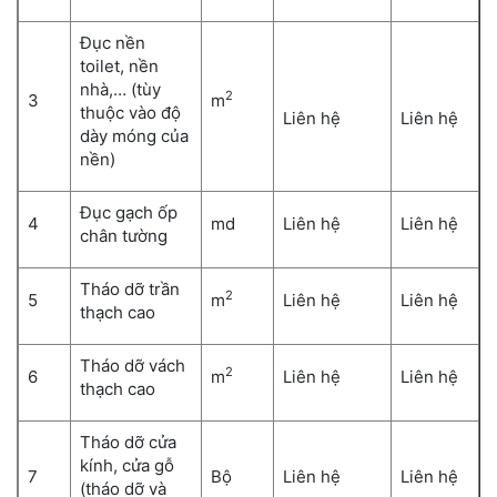
Đục nền
toilet, nền
nhà,… (tùy
2
3
m
thuộc vào độ
Liên hệ
Liên hệ
dày móng của
nền)
Đục gạch ốp
4
md
Liên hệ
Liên hệ
chân tường
Tháo dỡ trần
2
5
m
Liên hệ
Liên hệ
thạch cao
Tháo dỡ vách
2
6
m
Liên hệ
Liên hệ
thạch cao
Tháo dỡ cửa
kính, cửa gỗ
7
Bộ
Liên hệ
Liên hệ
(tháo dỡ và