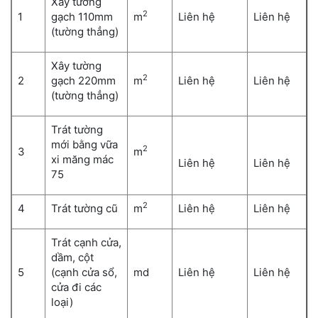
Xây tường
2
1
gạch 110mm
m
Liên hệ
Liên hệ
(tường thẳng)
Xây tường
2
2
gạch 220mm
m
Liên hệ
Liên hệ
(tường thẳng)
Trát tường
mới bằng vữa
2
3
m
xi măng mác
Liên hệ
Liên hệ
75
2
4
Trát tường cũ
m
Liên hệ
Liên hệ
Trát cạnh cửa,
dầm, cột
5
(cạnh cửa sổ,
md
Liên hệ
Liên hệ
cửa đi các
loại)