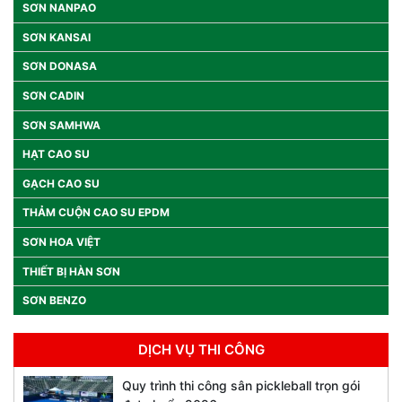
SƠN NANPAO
SƠN KANSAI
SƠN DONASA
SƠN CADIN
SƠN SAMHWA
HẠT CAO SU
GẠCH CAO SU
THẢM CUỘN CAO SU EPDM
SƠN HOA VIỆT
THIẾT BỊ HÀN SƠN
SƠN BENZO
DỊCH VỤ THI CÔNG
Quy trình thi công sân pickleball trọn gói