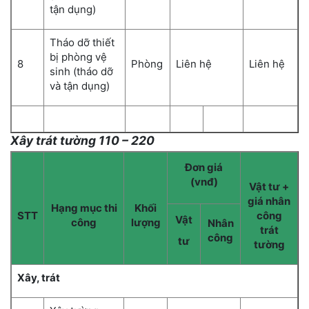
tận dụng)
Tháo dỡ thiết
bị phòng vệ
8
Phòng
Liên hệ
Liên hệ
sinh (tháo dỡ
và tận dụng)
Xây trát tường 110 – 220
Đơn giá
(vnđ)
Vật tư +
giá nhân
Hạng mục thi
Khối
STT
công
Vật
công
lượng
Nhân
trát
công
tư
tường
Xây, trát