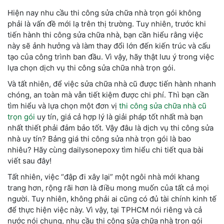
Hiện nay nhu cầu thi công sửa chữa nhà trọn gói không
phải là vấn đề mới lạ trên thị trường. Tuy nhiên, trước khi
tiến hành thi công sửa chữa nhà, bạn cần hiểu rằng việc
này sẽ ảnh hưởng và làm thay đổi lớn đến kiến trúc và cấu
tạo của công trình ban đầu. Vì vậy, hãy thật lưu ý trong việc
lựa chọn dịch vụ thi công sửa chữa nhà trọn gói.
Và tất nhiên, để việc sửa chữa nhà cũ được tiến hành nhanh
chóng, an toàn mà vẫn tiết kiệm được chi phí. Thì bạn cần
tìm hiểu và lựa chọn một đơn vị
thi công sửa chữa nhà cũ
trọn gói
uy tín, giá cả hợp lý là giải pháp tốt nhất mà bạn
nhất thiết phải đảm bảo tốt. Vậy đâu là dịch vụ thi công sửa
nhà uy tín? Bảng giá thi công sửa nhà trọn gói là bao
nhiêu? Hãy cùng dailysonepoxy tìm hiểu chi tiết qua bài
viết sau đây!
Tất nhiên, việc “đập đi xây lại” một ngôi nhà mới khang
trang hơn, rộng rãi hơn là điều mong muốn của tất cả mọi
người. Tuy nhiên, không phải ai cũng có đủ tài chính kinh tế
để thực hiện việc này. Vì vậy, tại TPHCM nói riêng và cả
nước nói chung, nhu cầu thi công sửa chữa nhà trọn gói