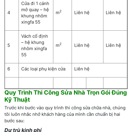
Cửa đi 1 cánh
mở quay – hệ
2
4
m
Liên hệ
Liên hệ
khung nhôm
xingfa 55
Vách cố định
– hệ khung
2
5
m
Liên hệ
Liên hệ
nhôm xingfa
55
6
Các loại phụ kiện cửa
Liên hệ
Quy Trình Thi Công Sửa Nhà Trọn Gói Đúng
Kỹ Thuật
Trước khi bước vào quy trình thi công sửa chữa nhà, chúng
tôi luôn nhắc nhở khách hàng của mình cần chuẩn bị hai
bước sau:
Dự trù kinh phí