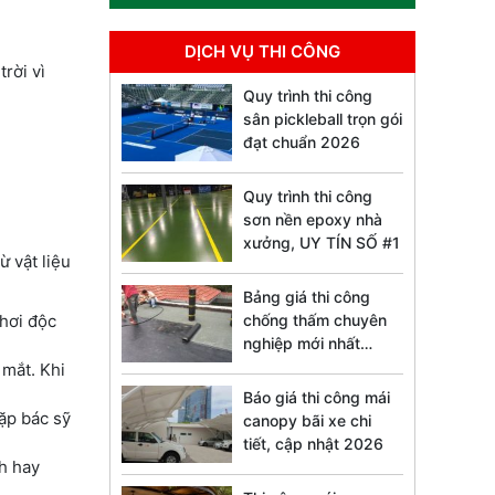
DỊCH VỤ THI CÔNG
rời vì
Quy trình thi công
sân pickleball trọn gói
đạt chuẩn 2026
Quy trình thi công
sơn nền epoxy nhà
xưởng, UY TÍN SỐ #1
ừ vật liệu
Bảng giá thi công
 hơi độc
chống thấm chuyên
nghiệp mới nhất
2026
 mắt. Khi
Báo giá thi công mái
ặp bác sỹ
canopy bãi xe chi
tiết, cập nhật 2026
nh hay