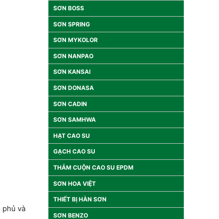
SƠN BOSS
SƠN SPRING
SƠN MYKOLOR
SƠN NANPAO
SƠN KANSAI
SƠN DONASA
SƠN CADIN
SƠN SAMHWA
HẠT CAO SU
GẠCH CAO SU
THẢM CUỘN CAO SU EPDM
SƠN HOA VIỆT
THIẾT BỊ HÀN SƠN
ộ phủ và
SƠN BENZO