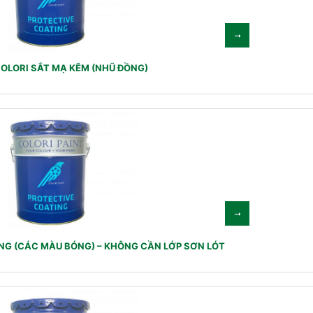
OLORI SẮT MẠ KẼM (NHŨ ĐỒNG)
NG (CÁC MÀU BÓNG) – KHÔNG CẦN LỚP SƠN LÓT