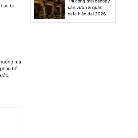
Thi công mái canopy
 bao bì
sân vườn & quán
cafe hiện đại 2026
h huống mà
 phận hỗ
rước.