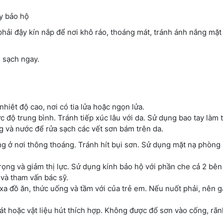
ay bảo hộ
ải đậy kín nắp để nơi khô ráo, thoáng mát, tránh ánh nắng mặt t
m sạch ngay.
hiêt độ cao, nơi có tia lửa hoặc ngọn lửa.
c độ trung bình. Tránh tiếp xúc lâu với da. Sử dụng bao tay làm t
 và nước để rửa sạch các vết sơn bám trên da.
ụng ở nơi thông thoáng. Tránh hít bụi sơn. Sử dụng mặt nạ phòng
rọng và giảm thị lực. Sử dụng kính bảo hộ với phần che cả 2 bên
 và tham vấn bác sỹ.
xa đồ ăn, thức uống và tầm với của trẻ em. Nếu nuốt phải, nên g
át hoặc vật liệu hút thích hợp. Không được đổ sơn vào cống, rã