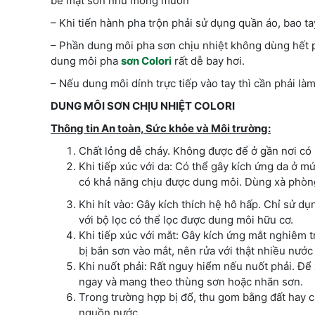
bề mặt sơn như mong muốn
– Khi tiến hành pha trộn phải sử dụng quần áo, bao t
– Phần dung môi pha sơn chịu nhiệt không dùng hết ph
dung môi pha
sơn Colori
rất dễ bay hơi.
– Nếu dung môi dính trực tiếp vào tay thì cần phải là
DUNG MÔI SƠN CHỊU NHIỆT COLORI
Thông tin An toàn, Sức khỏe và Môi trường:
Chất lỏng dễ cháy. Không được để ở gần nơi có n
Khi tiếp xúc với da: Có thể gây kích ứng da ở mứ
có khả năng chịu được dung môi. Dùng xà phòng
Khi hít vào: Gây kích thích hệ hô hấp. Chỉ sử d
với bộ lọc có thể lọc được dung môi hữu cơ.
Khi tiếp xúc với mắt: Gây kích ứng mắt nghiêm t
bị bắn sơn vào mắt, nên rửa với thật nhiều nước
Khi nuốt phải: Rất nguy hiểm nếu nuốt phải. Để 
ngay và mang theo thùng sơn hoặc nhãn sơn.
Trong trường hợp bị đổ, thu gom bằng đất hay c
nguồn nước.