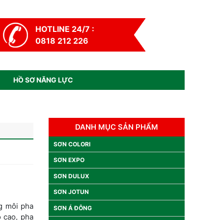
HOTLINE 24/7 :
0818 212 226
HỒ SƠ NĂNG LỰC
DANH MỤC SẢN PHẨM
SƠN COLORI
SƠN EXPO
SƠN DULUX
SƠN JOTUN
g môi pha
SƠN Á ĐÔNG
 cao, pha