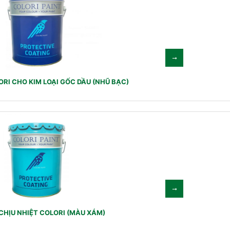
RI CHO KIM LOẠI GỐC DẦU (NHŨ BẠC)
CHỊU NHIỆT COLORI (MÀU XÁM)