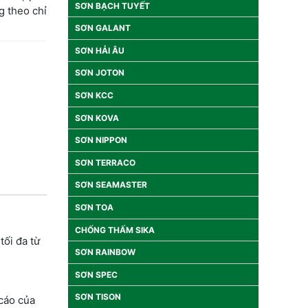
SƠN BẠCH TUYẾT
g theo chỉ
SƠN GALANT
SƠN HẢI ÂU
SƠN JOTON
SƠN KCC
SƠN KOVA
SƠN NIPPON
SƠN TERRACO
SƠN SEAMASTER
SƠN TOA
CHỐNG THẤM SIKA
tối đa từ
SƠN RAINBOW
SƠN SPEC
SƠN TISON
 cáo của