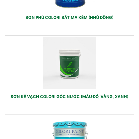
SƠN PHỦ COLORI SẮT MẠ KẼM (NHŨ ĐỒNG)
SƠN KẺ VẠCH COLORI GỐC NƯỚC (MÀU ĐỎ, VÀNG, XANH)