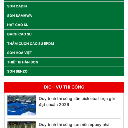
SƠN CADIN
SƠN SAMHWA
HẠT CAO SU
GẠCH CAO SU
THẢM CUỘN CAO SU EPDM
SƠN HOA VIỆT
THIẾT BỊ HÀN SƠN
SƠN BENZO
DỊCH VỤ THI CÔNG
Quy trình thi công sân pickleball trọn gói
đạt chuẩn 2026
Quy trình thi công sơn nền epoxy nhà