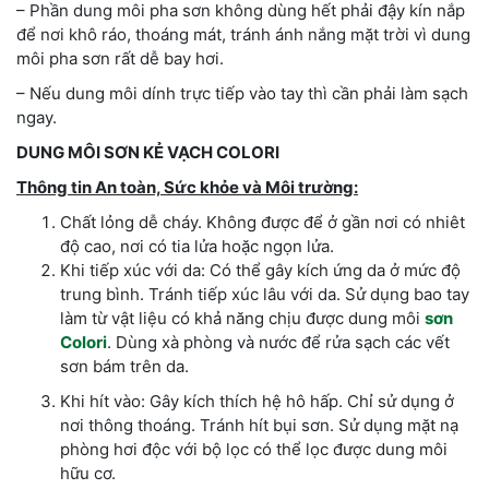
– Phần dung môi pha sơn không dùng hết phải đậy kín nắp
để nơi khô ráo, thoáng mát, tránh ánh nắng mặt trời vì dung
môi pha sơn rất dễ bay hơi.
– Nếu dung môi dính trực tiếp vào tay thì cần phải làm sạch
ngay.
DUNG MÔI SƠN KẺ VẠCH COLORI
Thông tin An toàn, Sức khỏe và Môi trường:
Chất lỏng dễ cháy. Không được để ở gần nơi có nhiêt
độ cao, nơi có tia lửa hoặc ngọn lửa.
Khi tiếp xúc với da: Có thể gây kích ứng da ở mức độ
trung bình. Tránh tiếp xúc lâu với da. Sử dụng bao tay
làm từ vật liệu có khả năng chịu được dung môi
sơn
Colori
. Dùng xà phòng và nước để rửa sạch các vết
sơn bám trên da.
Khi hít vào: Gây kích thích hệ hô hấp. Chỉ sử dụng ở
nơi thông thoáng. Tránh hít bụi sơn. Sử dụng mặt nạ
phòng hơi độc với bộ lọc có thể lọc được dung môi
hữu cơ.