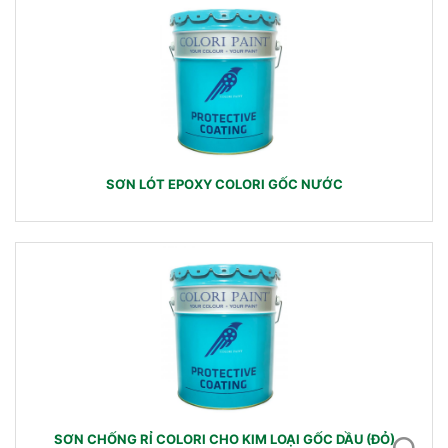
SƠN LÓT EPOXY COLORI GỐC NƯỚC
SƠN CHỐNG RỈ COLORI CHO KIM LOẠI GỐC DẦU (ĐỎ)