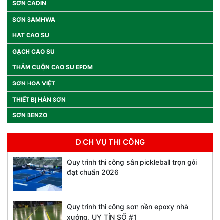
SƠN CADIN
SƠN SAMHWA
HẠT CAO SU
GẠCH CAO SU
THẢM CUỘN CAO SU EPDM
SƠN HOA VIỆT
THIẾT BỊ HÀN SƠN
SƠN BENZO
DỊCH VỤ THI CÔNG
Quy trình thi công sân pickleball trọn gói
đạt chuẩn 2026
Quy trình thi công sơn nền epoxy nhà
xưởng, UY TÍN SỐ #1