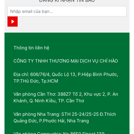
Thông tin liên hệ
CÔNG TY TNHH THƯƠNG MẠI DỊCH VỤ CHÍ HÀO
Địa chỉ: 606/76/4, Quốc Lộ 13, P.Hiệp Bình Phước,
TP.THủ Đức, Tp.HCM
Văn phòng Cần Thơ: 388Z7 Tổ 2, Khu vực 2, P. An
Khánh, Q. Ninh Kiều, TP. Cần Thơ
Văn phòng Nha Trang: STH 25-24/25-25 Đ.Thích
Quảng Đức, P.Phước Hải, Nha Trang
Văn phòng Campuchia: No 86E0 Street 139