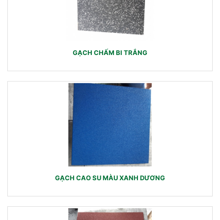
GẠCH CHẤM BI TRẮNG
GẠCH CAO SU MÀU XANH DƯƠNG