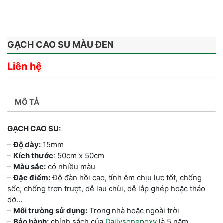
GẠCH CAO SU MÀU ĐEN
Liên hệ
MÔ TẢ
GẠCH CAO SU:
–
Độ dày:
15mm
–
Kích thước
: 50cm x 50cm
–
Màu sắc:
có nhiều màu
–
Đặc điểm:
Độ đàn hồi cao, tính êm chịu lực tốt, chống
sốc, chống trơn trượt, dễ lau chùi, dễ lắp ghép hoặc tháo
dỡ…
–
Môi trường sử dụng:
Trong nhà hoặc ngoài trời
–
Bảo hành:
chính sách của
Dailysonepoxy
là 5 năm