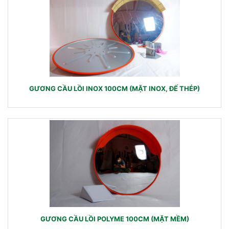
GƯƠNG CẦU LỒI INOX 100CM (MẶT INOX, ĐẾ THÉP)
GƯƠNG CẦU LỒI POLYME 100CM (MẶT MỀM)