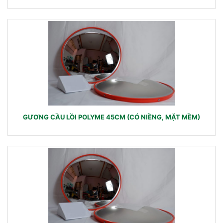
GƯƠNG CẦU LỒI POLYME 45CM (CÓ NIỀNG, MẶT MỀM)