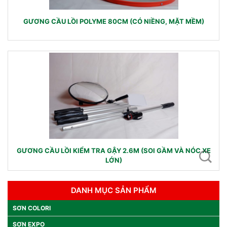
GƯƠNG CẦU LỒI POLYME 80CM (CÓ NIỀNG, MẶT MỀM)
GƯƠNG CẦU LỒI KIỂM TRA GẬY 2.6M (SOI GẦM VÀ NÓC XE
LỚN)
DANH MỤC SẢN PHẨM
SƠN COLORI
SƠN EXPO