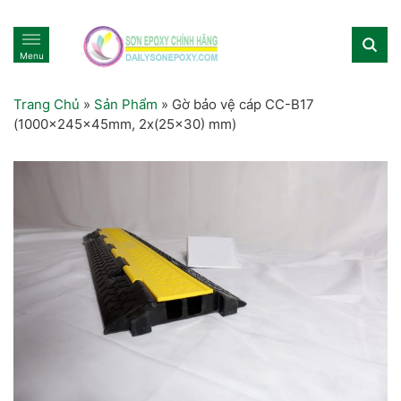
Menu
Trang Chủ
»
Sản Phẩm
»
Gờ bảo vệ cáp CC-B17
(1000x245x45mm, 2x(25×30) mm)