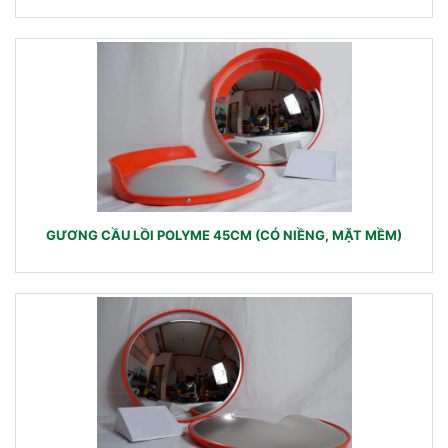
GƯƠNG CẦU LỒI POLYME 45CM (CÓ NIỀNG, MẶT MỀM)