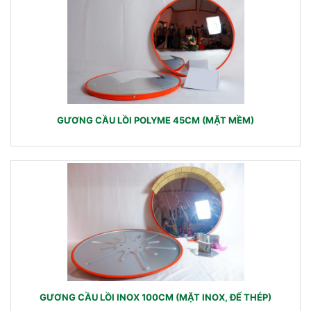
GƯƠNG CẦU LỒI POLYME 45CM (MẶT MỀM)
GƯƠNG CẦU LỒI INOX 100CM (MẶT INOX, ĐẾ THÉP)