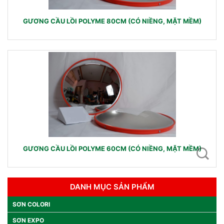
GƯƠNG CẦU LỒI POLYME 80CM (CÓ NIỀNG, MẶT MỀM)
GƯƠNG CẦU LỒI POLYME 60CM (CÓ NIỀNG, MẶT MỀM)
DANH MỤC SẢN PHẨM
SƠN COLORI
SƠN EXPO