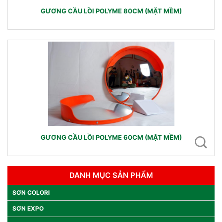
GƯƠNG CẦU LỒI POLYME 80CM (MẶT MỀM)
GƯƠNG CẦU LỒI POLYME 60CM (MẶT MỀM)
DANH MỤC SẢN PHẨM
SƠN COLORI
SƠN EXPO