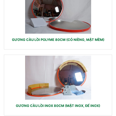
GƯƠNG CẦU LỒI POLYME 80CM (CÓ NIỀNG, MẶT MỀM)
GƯƠNG CẦU LỒI INOX 80CM (MẶT INOX, ĐẾ INOX)