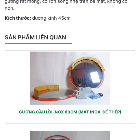
gương rất mõng, có rợn sóng nhẹ trên bề mặt, không có
nón.
Kích thước:
đường kính 45cm
SẢN PHẨM LIÊN QUAN
GƯƠNG CẦU LỒI INOX 80CM (MẶT INOX, ĐẾ THÉP)