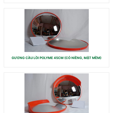
GƯƠNG CẦU LỒI POLYME 45CM (CÓ NIỀNG, MẶT MỀM)