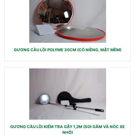
GƯƠNG CẦU LỒI POLYME 30CM (CÓ NIỀNG, MẶT MỀM)
GƯƠNG CẦU LỒI KIỂM TRA GẬY 1,2M (SOI GẦM VÀ NÓC XE
NHỎ)