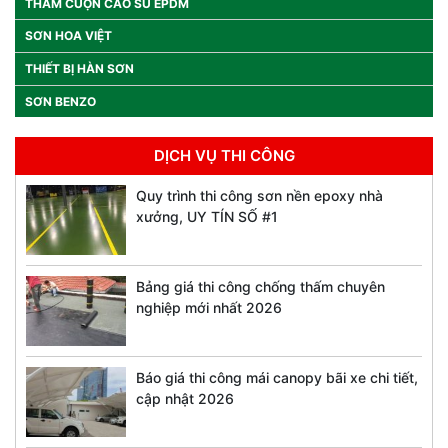
THẢM CUỘN CAO SU EPDM
SƠN HOA VIỆT
THIẾT BỊ HÀN SƠN
SƠN BENZO
DỊCH VỤ THI CÔNG
Quy trình thi công sơn nền epoxy nhà
xưởng, UY TÍN SỐ #1
Bảng giá thi công chống thấm chuyên
nghiệp mới nhất 2026
Báo giá thi công mái canopy bãi xe chi tiết,
cập nhật 2026