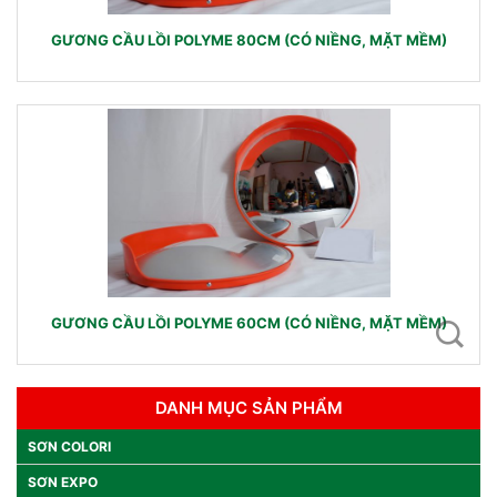
GƯƠNG CẦU LỒI POLYME 80CM (CÓ NIỀNG, MẶT MỀM)
GƯƠNG CẦU LỒI POLYME 60CM (CÓ NIỀNG, MẶT MỀM)
DANH MỤC SẢN PHẨM
SƠN COLORI
SƠN EXPO