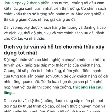
Jotun epoxy 2 thành phần
, sơn nước,…chúng tôi đều c
am
kết mức giá cạnh tranh nhất trên thị trường. Có chính sách
chiết khấu theo số lượng sản phẩm mua. Mua càng nhiều
thì càng giảm được nhiều, giá càng ưu đãi.
Dailysonepoxy được khách hàng tin tưởng và đánh giá cao
về dịch vụ, thái độ phục vụ và các chính sách ưu đãi dành
cho đối tác và nhà thầu.
Dịch vụ tư vấn và hỗ trợ cho nhà thầu xây
dựng tốt nhất
Đội ngũ nhân viên có kinh nghiệm chuyên môn cao hỗ trợ
tư vấn 24/7 giúp giải đáp mọi thắc mắc của khách hàng.
Chúng tôi sẽ phân tích tính năng, điểm yếu, điểm mạnh
của từng loại sản phẩm sơn Jotun để quý khách hàng có cái
nhìn tổng quan nhất. Từ đó lựa chọn được sản phẩm phù
hợp nhất với dự án thi công nhà xưởng,
thi công sân cầu
lông
…
Dịch vụ tư vấn kỹ thuật cũng được cung cấp miễn phí bởi
đội ngũ kỹ thuật trình độ cao, có kiến thức chuyên môn và
nhiều năm kinh nghiệm. Chúng tôi sẽ hỗ trợ quý khách