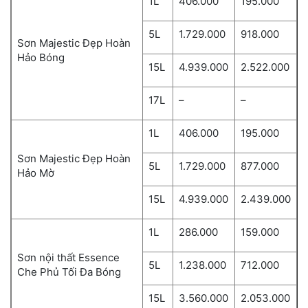
1L
406.000
195.000
5L
1.729.000
918.000
Sơn Majestic Đẹp Hoàn
Hảo Bóng
15L
4.939.000
2.522.000
17L
–
–
1L
406.000
195.000
Sơn Majestic Đẹp Hoàn
5L
1.729.000
877.000
Hảo Mờ
15L
4.939.000
2.439.000
1L
286.000
159.000
Sơn nội thất Essence
5L
1.238.000
712.000
Che Phủ Tối Đa Bóng
15L
3.560.000
2.053.000