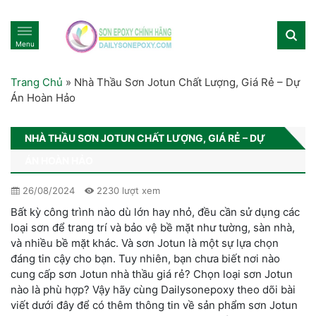
Menu
Trang Chủ
»
Nhà Thầu Sơn Jotun Chất Lượng, Giá Rẻ – Dự
Án Hoàn Hảo
NHÀ THẦU SƠN JOTUN CHẤT LƯỢNG, GIÁ RẺ – DỰ
ÁN HOÀN HẢO
26/08/2024
2230 lượt xem
Bất kỳ công trình nào dù lớn hay nhỏ, đều cần sử dụng các
loại sơn để trang trí và bảo vệ bề mặt như tường, sàn nhà,
và nhiều bề mặt khác. Và sơn Jotun là một sự lựa chọn
đáng tin cậy cho bạn. Tuy nhiên, bạn chưa biết nơi nào
cung cấp sơn Jotun nhà thầu giá rẻ? Chọn loại sơn Jotun
nào là phù hợp? Vậy hãy cùng Dailysonepoxy theo dõi bài
viết dưới đây để có thêm thông tin về sản phẩm sơn Jotun