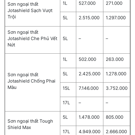
1L
527.000
271.000
Sơn ngoại thất
Jotashield Sạch Vượt
Trội
5L
2.515.000
1.297.000
Sơn ngoại thất
Jotashield Che Phủ Vết
5L
–
–
Nứt
1L
502.000
263.000
5L
2.425.000
1.278.000
Sơn ngoại thất
Jotashield Chống Phai
Màu
15L
7.146.000
3.752.000
17L
–
–
5L
1.478.000
805.000
Sơn ngoại thất Tough
Shield Max
17L
4.949.000
2.666.000