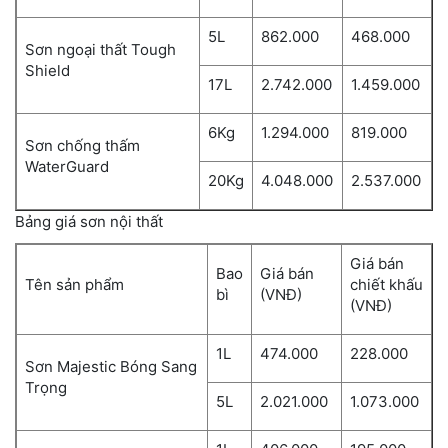
5L
862.000
468.000
Sơn ngoại thất Tough
Shield
17L
2.742.000
1.459.000
6Kg
1.294.000
819.000
Sơn chống thấm
WaterGuard
20Kg
4.048.000
2.537.000
Bảng giá sơn nội thất
Giá bán
Bao
Giá bán
Tên sản phẩm
chiết khấu
bì
(VNĐ)
(VNĐ)
1L
474.000
228.000
Sơn Majestic Bóng Sang
Trọng
5L
2.021.000
1.073.000