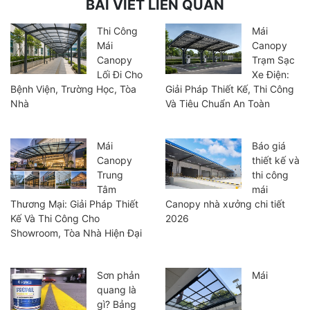
BÀI VIẾT LIÊN QUAN
Thi Công
Mái
Mái
Canopy
Canopy
Trạm Sạc
Lối Đi Cho
Xe Điện:
Bệnh Viện, Trường Học, Tòa
Giải Pháp Thiết Kế, Thi Công
Nhà
Và Tiêu Chuẩn An Toàn
Mái
Báo giá
Canopy
thiết kế và
Trung
thi công
Tâm
mái
Thương Mại: Giải Pháp Thiết
Canopy nhà xưởng chi tiết
Kế Và Thi Công Cho
2026
Showroom, Tòa Nhà Hiện Đại
Sơn phản
Mái
quang là
gì? Bảng