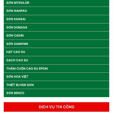
SƠN MYKOLOR
SƠN NANPAO
SƠN KANSAI
SƠN DONASA
SƠN CADIN
SƠN SAMHWA
HẠT CAO SU
GẠCH CAO SU
THẢM CUỘN CAO SU EPDM
SƠN HOA VIỆT
THIẾT BỊ HÀN SƠN
SƠN BENZO
DỊCH VỤ THI CÔNG