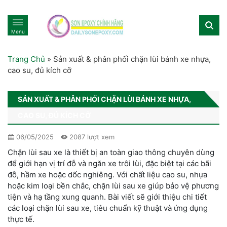
Menu
Trang Chủ
»
Sản xuất & phân phối chặn lùi bánh xe nhựa,
cao su, đủ kích cỡ
SẢN XUẤT & PHÂN PHỐI CHẶN LÙI BÁNH XE NHỰA,
CAO SU, ĐỦ KÍCH CỠ
06/05/2025
2087 lượt xem
Chặn lùi sau xe là thiết bị an toàn giao thông chuyên dùng
để giới hạn vị trí đỗ và ngăn xe trôi lùi, đặc biệt tại các bãi
đỗ, hầm xe hoặc dốc nghiêng. Với chất liệu cao su, nhựa
hoặc kim loại bền chắc, chặn lùi sau xe giúp bảo vệ phương
tiện và hạ tầng xung quanh. Bài viết sẽ giới thiệu chi tiết
các loại chặn lùi sau xe, tiêu chuẩn kỹ thuật và ứng dụng
thực tế.