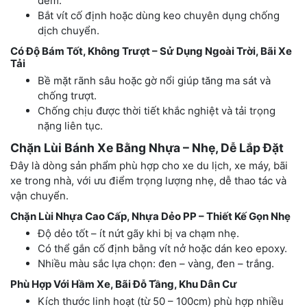
đêm.
Bắt vít cố định hoặc dùng keo chuyên dụng chống
dịch chuyển.
Có Độ Bám Tốt, Không Trượt – Sử Dụng Ngoài Trời, Bãi Xe
Tải
Bề mặt rãnh sâu hoặc gờ nổi giúp tăng ma sát và
chống trượt.
Chống chịu được thời tiết khắc nghiệt và tải trọng
nặng liên tục.
Chặn Lùi Bánh Xe Bằng Nhựa – Nhẹ, Dễ Lắp Đặt
Đây là dòng sản phẩm phù hợp cho xe du lịch, xe máy, bãi
xe trong nhà, với ưu điểm trọng lượng nhẹ, dễ thao tác và
vận chuyển.
Chặn Lùi Nhựa Cao Cấp, Nhựa Dẻo PP – Thiết Kế Gọn Nhẹ
Độ dẻo tốt – ít nứt gãy khi bị va chạm nhẹ.
Có thể gắn cố định bằng vít nở hoặc dán keo epoxy.
Nhiều màu sắc lựa chọn: đen – vàng, đen – trắng.
Phù Hợp Với Hầm Xe, Bãi Đỗ Tầng, Khu Dân Cư
Kích thước linh hoạt (từ 50 – 100cm) phù hợp nhiều