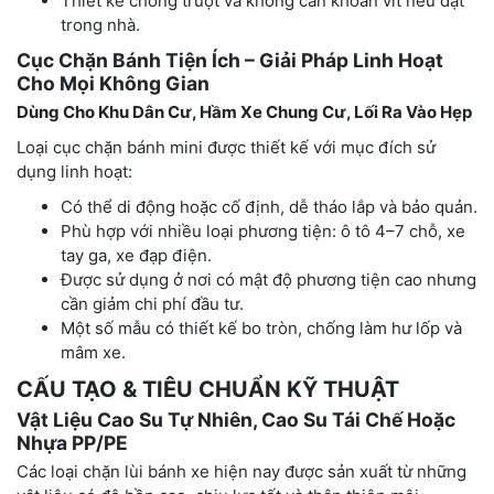
Thiết kế chống trượt và không cần khoan vít nếu đặt
trong nhà.
Cục Chặn Bánh Tiện Ích – Giải Pháp Linh Hoạt
Cho Mọi Không Gian
Dùng Cho Khu Dân Cư, Hầm Xe Chung Cư, Lối Ra Vào Hẹp
Loại cục chặn bánh mini được thiết kế với mục đích sử
dụng linh hoạt:
Có thể di động hoặc cố định, dễ tháo lắp và bảo quản.
Phù hợp với nhiều loại phương tiện: ô tô 4–7 chỗ, xe
tay ga, xe đạp điện.
Được sử dụng ở nơi có mật độ phương tiện cao nhưng
cần giảm chi phí đầu tư.
Một số mẫu có thiết kế bo tròn, chống làm hư lốp và
mâm xe.
CẤU TẠO & TIÊU CHUẨN KỸ THUẬT
Vật Liệu Cao Su Tự Nhiên, Cao Su Tái Chế Hoặc
Nhựa PP/PE
Các loại chặn lùi bánh xe hiện nay được sản xuất từ những