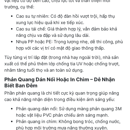
vật liệu có độ bền cao, chịu lực tốt và thân thiện môi
trường, cụ thể:
Cao su tự nhiên: Có độ đàn hồi vượt trội, hấp thụ
xung lực hiệu quả khi xe tiếp xúc.
Cao su tái chế: Giá thành hợp lý, vẫn đảm bảo khả
năng chịu va đập và sử dụng lâu dài.
Nhựa PP hoặc PE: Trọng lượng nhẹ, dễ thi công, phù
hợp với các vị trí có mật độ giao thông thấp.
Tùy từng vị trí lắp đặt (trong nhà hay ngoài trời), nhà sản
xuất có thể phủ thêm lớp chống tia UV hoặc chống trượt,
nhằm tăng tuổi thọ và an toàn sử dụng.
Phản Quang Dán Nổi Hoặc In Chìm – Dễ Nhận
Biết Ban Đêm
Phần phản quang là chi tiết cực kỳ quan trọng giúp nâng
cao khả năng nhận diện trong điều kiện ánh sáng yếu:
Phản quang dán nổi: Sử dụng màng phản quang 3M
hoặc vật liệu PVC phản chiếu ánh sáng mạnh.
Phản quang in chìm: Không bong tróc, chống nước,
phù hợp môi trường mưa nắng thường xuyên.