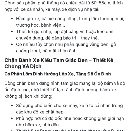
Dòng sản phẩm phổ thông có chiều dài từ 50–55cm, thích
hợp với xe cá nhân, xe máy, xe dịch vụ nhẹ tại:
Hầm giữ xe, bãi xe công cộng, trung tâm thương mại,
trường học, bệnh viện…
Thiết kế gọn nhẹ, lắp đặt bằng vít hoặc keo dán
chuyên dụng, dễ dàng bảo trì – thay thế.
Có nhiều tùy chọn như phản quang vàng đen, gờ
chống trượt, bề mặt khía rãnh.
Chặn Bánh Xe Kiểu Tam Giác Đen – Thiết Kế
Chống Xê Dịch
Có Phần Lõm Định Hướng Lốp Xe, Tăng Độ Ổn Định
Dòng chặn bánh dạng hình tam giác mang lại độ bám và độ
ổn định cao, nhờ thiết kế tạo rãnh định hướng bánh xe
không bị lệch khi dừng:
Sử dụng phổ biến cho xe máy, xe ô tô cá nhân trong
các khu đỗ xe chật hẹp.
Phù hợp nơi có độ dốc nhẹ hoặc không gian giới hạn
như hầm xe, nhà dân.