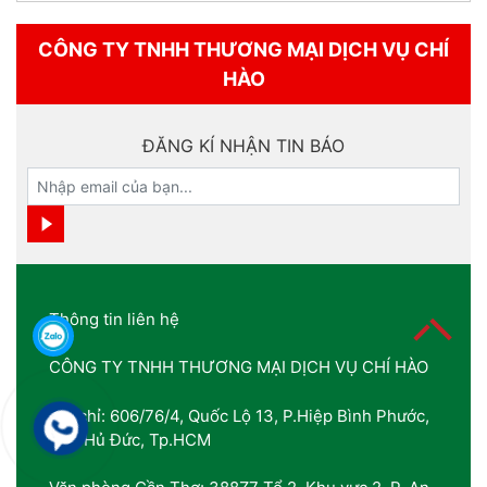
CÔNG TY TNHH THƯƠNG MẠI DỊCH VỤ CHÍ
HÀO
ĐĂNG KÍ NHẬN TIN BÁO
Thông tin liên hệ
CÔNG TY TNHH THƯƠNG MẠI DỊCH VỤ CHÍ HÀO
Địa chỉ: 606/76/4, Quốc Lộ 13, P.Hiệp Bình Phước,
TP.THủ Đức, Tp.HCM