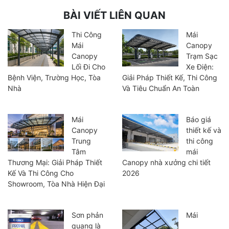
BÀI VIẾT LIÊN QUAN
Thi Công
Mái
Mái
Canopy
Canopy
Trạm Sạc
Lối Đi Cho
Xe Điện:
Bệnh Viện, Trường Học, Tòa
Giải Pháp Thiết Kế, Thi Công
Nhà
Và Tiêu Chuẩn An Toàn
Mái
Báo giá
Canopy
thiết kế và
Trung
thi công
Tâm
mái
Thương Mại: Giải Pháp Thiết
Canopy nhà xưởng chi tiết
Kế Và Thi Công Cho
2026
Showroom, Tòa Nhà Hiện Đại
Sơn phản
Mái
quang là