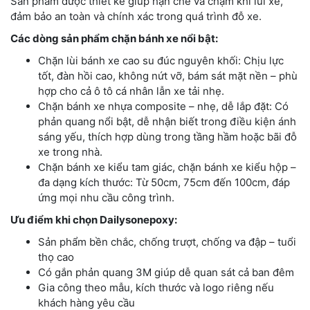
Sản phẩm được thiết kế giúp hạn chế va chạm khi lùi xe,
đảm bảo an toàn và chính xác trong quá trình đỗ xe.
Các dòng sản phẩm chặn bánh xe nổi bật:
Chặn lùi bánh xe cao su đúc nguyên khối: Chịu lực
tốt, đàn hồi cao, không nứt vỡ, bám sát mặt nền – phù
hợp cho cả ô tô cá nhân lẫn xe tải nhẹ.
Chặn bánh xe nhựa composite – nhẹ, dễ lắp đặt: Có
phản quang nổi bật, dễ nhận biết trong điều kiện ánh
sáng yếu, thích hợp dùng trong tầng hầm hoặc bãi đỗ
xe trong nhà.
Chặn bánh xe kiểu tam giác, chặn bánh xe kiểu hộp –
đa dạng kích thước: Từ 50cm, 75cm đến 100cm, đáp
ứng mọi nhu cầu công trình.
Ưu điểm khi chọn Dailysonepoxy:
Sản phẩm bền chắc, chống trượt, chống va đập – tuổi
thọ cao
Có gắn phản quang 3M giúp dễ quan sát cả ban đêm
Gia công theo mẫu, kích thước và logo riêng nếu
khách hàng yêu cầu