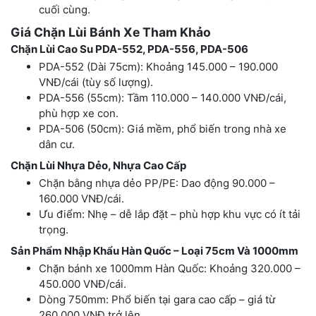
cuối cùng.
Giá Chặn Lùi Bánh Xe Tham Khảo
Chặn Lùi Cao Su PDA-552, PDA-556, PDA-506
PDA-552 (Dài 75cm): Khoảng 145.000 – 190.000
VNĐ/cái (tùy số lượng).
PDA-556 (55cm): Tầm 110.000 – 140.000 VNĐ/cái,
phù hợp xe con.
PDA-506 (50cm): Giá mềm, phổ biến trong nhà xe
dân cư.
Chặn Lùi Nhựa Dẻo, Nhựa Cao Cấp
Chặn bằng nhựa dẻo PP/PE: Dao động 90.000 –
160.000 VNĐ/cái.
Ưu điểm: Nhẹ – dễ lắp đặt – phù hợp khu vực có ít tải
trọng.
Sản Phẩm Nhập Khẩu Hàn Quốc – Loại 75cm Và 1000mm
Chặn bánh xe 1000mm Hàn Quốc: Khoảng 320.000 –
450.000 VNĐ/cái.
Dòng 750mm: Phổ biến tại gara cao cấp – giá từ
260.000 VNĐ trở lên.