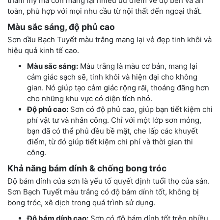
thẩm mỹ mà còn mang lại nhiều ưu điểm về độ bền và an
toàn, phù hợp với mọi nhu cầu từ nội thất đến ngoại thất.
Màu sắc sáng, độ phủ cao
Sơn dầu Bạch Tuyết màu trắng mang lại vẻ đẹp tinh khôi và
hiệu quả kinh tế cao.
Màu sắc sáng:
Màu trắng là màu cơ bản, mang lại
cảm giác sạch sẽ, tinh khôi và hiện đại cho không
gian. Nó giúp tạo cảm giác rộng rãi, thoáng đãng hơn
cho những khu vực có diện tích nhỏ.
Độ phủ cao:
Sơn có độ phủ cao, giúp bạn tiết kiệm chi
phí vật tư và nhân công. Chỉ với một lớp sơn mỏng,
bạn đã có thể phủ đều bề mặt, che lấp các khuyết
điểm, từ đó giúp tiết kiệm chi phí và thời gian thi
công.
Khả năng bám dính & chống bong tróc
Độ bám dính của sơn là yếu tố quyết định tuổi thọ của sân.
Sơn Bạch Tuyết màu trắng có độ bám dính tốt, không bị
bong tróc, xê dịch trong quá trình sử dụng.
Độ bám dính cao:
Sơn có độ bám dính tốt trên nhiều