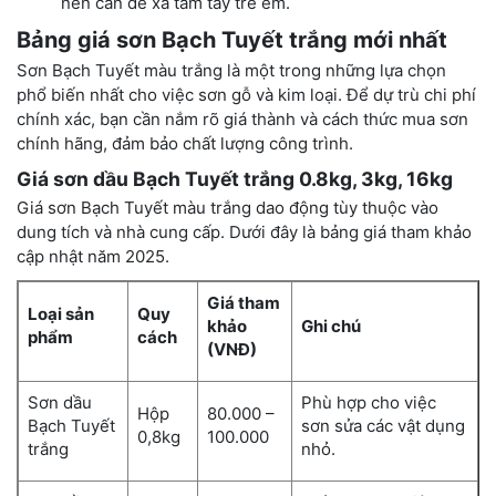
nên cần để xa tầm tay trẻ em.
Bảng giá sơn Bạch Tuyết trắng mới nhất
Sơn Bạch Tuyết màu trắng là một trong những lựa chọn
phổ biến nhất cho việc sơn gỗ và kim loại. Để dự trù chi phí
chính xác, bạn cần nắm rõ giá thành và cách thức mua sơn
chính hãng, đảm bảo chất lượng công trình.
Giá sơn dầu Bạch Tuyết trắng 0.8kg, 3kg, 16kg
Giá sơn Bạch Tuyết màu trắng dao động tùy thuộc vào
dung tích và nhà cung cấp. Dưới đây là bảng giá tham khảo
cập nhật năm 2025.
Giá tham
Loại sản
Quy
khảo
Ghi chú
phẩm
cách
(VNĐ)
Sơn dầu
Phù hợp cho việc
Hộp
80.000 –
Bạch Tuyết
sơn sửa các vật dụng
0,8kg
100.000
trắng
nhỏ.