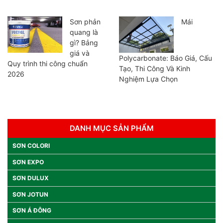
Sơn phản
Mái
quang là
gì? Bảng
giá và
Polycarbonate: Báo Giá, Cấu
Quy trình thi công chuẩn
Tạo, Thi Công Và Kinh
2026
Nghiệm Lựa Chọn
DANH MỤC SẢN PHẨM
SƠN COLORI
SƠN EXPO
SƠN DULUX
SƠN JOTUN
SƠN Á ĐÔNG