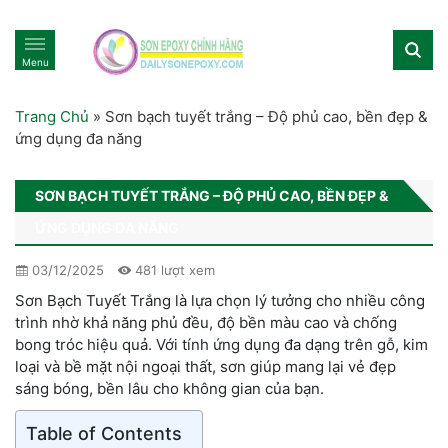
Menu
Trang Chủ
»
Sơn bạch tuyết trắng – Độ phủ cao, bền đẹp &
ứng dụng đa năng
SƠN BẠCH TUYẾT TRẮNG – ĐỘ PHỦ CAO, BỀN ĐẸP &
ỨNG DỤNG ĐA NĂNG
03/12/2025
481 lượt xem
Sơn Bạch Tuyết Trắng là lựa chọn lý tưởng cho nhiều công
trình nhờ khả năng phủ đều, độ bền màu cao và chống
bong tróc hiệu quả. Với tính ứng dụng đa dạng trên gỗ, kim
loại và bề mặt nội ngoại thất, sơn giúp mang lại vẻ đẹp
sáng bóng, bền lâu cho không gian của bạn.
Table of Contents