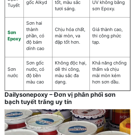
gốc Alkyd
tốt, màu sắc
UV không bằng
Tuyết
tươi sáng.
sơn Epoxy.
Sơn hai
thành
Chịu hóa chất,
Giá thành cao,
Sơn
phần, có
mài mòn, va
thi công phức
Epoxy
độ bám
đập tốt hơn.
tạp.
dính cao
Sơn gốc
Không độc hại,
Khả năng chống
Sơn
nước, có
dễ thi công,
thấm và chịu
nước
độ bền
màu sắc đa
mài mòn kém
màu cao
dạng.
hơn sơn dầu.
Dailysonepoxy – Đơn vị phân phối sơn
bạch tuyết trắng uy tín