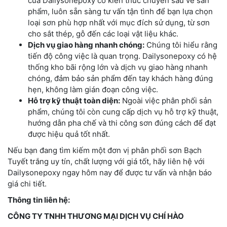
của Dailysonepoxy có kiến thức chuyên sâu về sản
phẩm, luôn sẵn sàng tư vấn tận tình để bạn lựa chọn
loại sơn phù hợp nhất với mục đích sử dụng, từ sơn
cho sắt thép, gỗ đến các loại vật liệu khác.
Dịch vụ giao hàng nhanh chóng:
Chúng tôi hiểu rằng
tiến độ công việc là quan trọng. Dailysonepoxy có hệ
thống kho bãi rộng lớn và dịch vụ giao hàng nhanh
chóng, đảm bảo sản phẩm đến tay khách hàng đúng
hẹn, không làm gián đoạn công việc.
Hỗ trợ kỹ thuật toàn diện:
Ngoài việc phân phối sản
phẩm, chúng tôi còn cung cấp dịch vụ hỗ trợ kỹ thuật,
hướng dẫn pha chế và thi công sơn đúng cách để đạt
được hiệu quả tốt nhất.
Nếu bạn đang tìm kiếm một đơn vị phân phối sơn Bạch
Tuyết trắng uy tín, chất lượng với giá tốt, hãy liên hệ với
Dailysonepoxy ngay hôm nay để được tư vấn và nhận báo
giá chi tiết.
Thông tin liên hệ:
CÔNG TY TNHH THƯƠNG MẠI DỊCH VỤ CHÍ HÀO