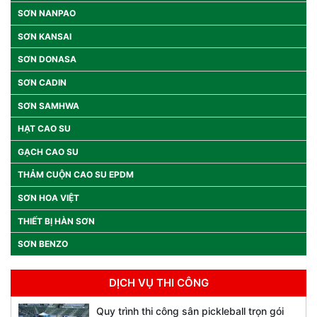
SƠN NANPAO
SƠN KANSAI
SƠN DONASA
SƠN CADIN
SƠN SAMHWA
HẠT CAO SU
GẠCH CAO SU
THẢM CUỘN CAO SU EPDM
SƠN HOA VIỆT
THIẾT BỊ HÀN SƠN
SƠN BENZO
DỊCH VỤ THI CÔNG
Quy trình thi công sân pickleball trọn gói