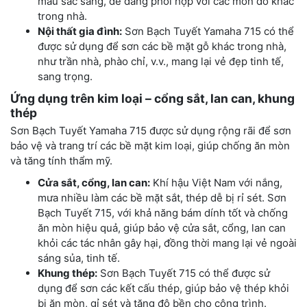
màu sắc sáng, dễ dàng phối hợp với các món đồ khác
trong nhà.
Nội thất gia đình:
Sơn Bạch Tuyết Yamaha 715 có thể
được sử dụng để sơn các bề mặt gỗ khác trong nhà,
như trần nhà, phào chỉ, v.v., mang lại vẻ đẹp tinh tế,
sang trọng.
Ứng dụng trên kim loại – cổng sắt, lan can, khung
thép
Sơn Bạch Tuyết Yamaha 715 được sử dụng rộng rãi để sơn
bảo vệ và trang trí các bề mặt kim loại, giúp chống ăn mòn
và tăng tính thẩm mỹ.
Cửa sắt, cổng, lan can:
Khí hậu Việt Nam với nắng,
mưa nhiều làm các bề mặt sắt, thép dễ bị rỉ sét. Sơn
Bạch Tuyết 715, với khả năng bám dính tốt và chống
ăn mòn hiệu quả, giúp bảo vệ cửa sắt, cổng, lan can
khỏi các tác nhân gây hại, đồng thời mang lại vẻ ngoài
sáng sủa, tinh tế.
Khung thép:
Sơn Bạch Tuyết 715 có thể được sử
dụng để sơn các kết cấu thép, giúp bảo vệ thép khỏi
bị ăn mòn, gỉ sét và tăng độ bền cho công trình.