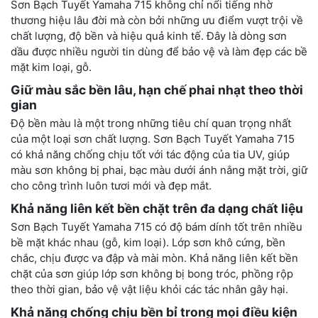
Sơn Bạch Tuyết Yamaha 715 không chỉ nổi tiếng nhờ
thương hiệu lâu đời mà còn bởi những ưu điểm vượt trội về
chất lượng, độ bền và hiệu quả kinh tế. Đây là dòng sơn
dầu được nhiều người tin dùng để bảo vệ và làm đẹp các bề
mặt kim loại, gỗ.
Giữ màu sắc bền lâu, hạn chế phai nhạt theo thời
gian
Độ bền màu là một trong những tiêu chí quan trọng nhất
của một loại sơn chất lượng. Sơn Bạch Tuyết Yamaha 715
có khả năng chống chịu tốt với tác động của tia UV, giúp
màu sơn không bị phai, bạc màu dưới ánh nắng mặt trời, giữ
cho công trình luôn tươi mới và đẹp mắt.
Khả năng liên kết bền chặt trên đa dạng chất liệu
Sơn Bạch Tuyết Yamaha 715 có độ bám dính tốt trên nhiều
bề mặt khác nhau (gỗ, kim loại). Lớp sơn khô cứng, bền
chắc, chịu được va đập và mài mòn. Khả năng liên kết bền
chặt của sơn giúp lớp sơn không bị bong tróc, phồng rộp
theo thời gian, bảo vệ vật liệu khỏi các tác nhân gây hại.
Khả năng chống chịu bền bỉ trong mọi điều kiện