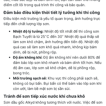
điểm cốt lõi trong quá trình thi công và bảo quản.
Đảm bảo điều kiện thời tiết lý tưởng khi thi công
Điều kiện môi trường là yếu tố quan trọng, ảnh hưởng trực
tiếp đến chất lượng lớp sơn.
Nhiệt độ lý tưởng:
Nhiệt độ tốt nhất để thi công sơn
∘
∘
Bạch Tuyết là từ 25
C đến 30
Nhiệt độ quá thấp sẽ
làm sơn khô chậm, ảnh hưởng đến tiến độ. Nhiệt độ
quá cao sẽ làm sơn khô quá nhanh, không kịp bám
dính, dễ bị nứt, phồng rộp.
Độ ẩm không khí:
Độ ẩm không khí nên dưới 80% để
đảm bảo lớp sơn khô nhanh và bám dính tốt hơn. Nếu
độ ẩm cao, lớp sơn sẽ khô chậm, dễ bị phồng rộp,
bong tróc.
Môi trường sạch sẽ:
Khu vực thi công phải sạch sẽ,
không có bụi bẩn. Bụi bẩn có thể bám vào lớp sơn khi
còn ướt, làm bề mặt sơn bị sần sùi.
Tránh để sơn tiếp xúc nước khi chưa khô
Sơn dầu gốc Alkyd không tương thích với nước. Việc để sơn