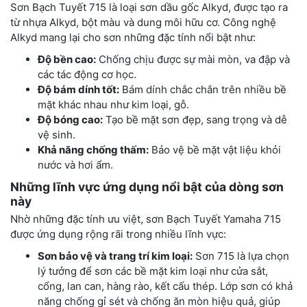
Sơn Bạch Tuyết 715 là loại sơn dầu gốc Alkyd, được tạo ra
từ nhựa Alkyd, bột màu và dung môi hữu cơ. Công nghệ
Alkyd mang lại cho sơn những đặc tính nổi bật như:
Độ bền cao:
Chống chịu được sự mài mòn, va đập và
các tác động cơ học.
Độ bám dính tốt:
Bám dính chắc chắn trên nhiều bề
mặt khác nhau như kim loại, gỗ.
Độ bóng cao:
Tạo bề mặt sơn đẹp, sang trọng và dễ
vệ sinh.
Khả năng chống thấm:
Bảo vệ bề mặt vật liệu khỏi
nước và hơi ẩm.
Những lĩnh vực ứng dụng nổi bật của dòng sơn
này
Nhờ những đặc tính ưu việt, sơn Bạch Tuyết Yamaha 715
được ứng dụng rộng rãi trong nhiều lĩnh vực:
Sơn bảo vệ và trang trí kim loại:
Sơn 715 là lựa chọn
lý tưởng để sơn các bề mặt kim loại như cửa sắt,
cổng, lan can, hàng rào, kết cấu thép. Lớp sơn có khả
năng chống gỉ sét và chống ăn mòn hiệu quả, giúp