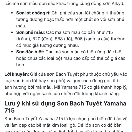
các mã sơn màu đơn sắc khác trong cùng dòng sơn Alkyd.
Sơn lót chống rỉ:
Chi phí của sơn lót chống rỉ thường
tương đương hoặc thấp hơn một chút so với sơn phủ
màu.
Sơn phủ màu:
Các mã sơn màu cơ bản như 715
(trắng), 820 (đen), 888 (đỏ), 606 (xanh lá cây) thường
có mức giá tương đương nhau.
Sơn đặc biệt:
Các mã sơn màu có hiệu ứng đặc biệt
hoặc chứa các loại bột màu cao cấp có thể có giá cao
hơn.
Lời khuyên:
Giá của sơn Bạch Tuyết phụ thuộc chủ yếu vào
loại sơn (sơn lót hay sơn phủ) và quy cách đóng gói, ít bị
ảnh hưởng bởi mã màu. Mã Yamaha 715 có giá thành hợp lý,
phù hợp với ngân sách của nhiều đối tượng khách hàng.
Lưu ý khi sử dụng Sơn Bạch Tuyết Yamaha
715
Sơn Bạch Tuyết Yamaha 715 là lựa chọn phổ biến để bảo vệ
và làm đẹp các bề mặt kim loại, gỗ. Để lớp sơn có độ bền
cao, màu sắc đẹp và bám dính tốt, bạn cần tuân thủ những