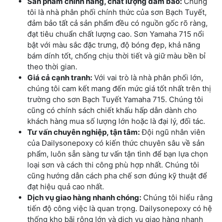
Sản phẩm chính hãng, chất lượng đảm bảo:
Chúng
tôi là nhà phân phối chính thức của sơn Bạch Tuyết,
đảm bảo tất cả sản phẩm đều có nguồn gốc rõ ràng,
đạt tiêu chuẩn chất lượng cao. Sơn Yamaha 715 nổi
bật với màu sắc đặc trưng, độ bóng đẹp, khả năng
bám dính tốt, chống chịu thời tiết và giữ màu bền bỉ
theo thời gian.
Giá cả cạnh tranh:
Với vai trò là nhà phân phối lớn,
chúng tôi cam kết mang đến mức giá tốt nhất trên thị
trường cho sơn Bạch Tuyết Yamaha 715. Chúng tôi
cũng có chính sách chiết khấu hấp dẫn dành cho
khách hàng mua số lượng lớn hoặc là đại lý, đối tác.
Tư vấn chuyên nghiệp, tận tâm:
Đội ngũ nhân viên
của Dailysonepoxy có kiến thức chuyên sâu về sản
phẩm, luôn sẵn sàng tư vấn tận tình để bạn lựa chọn
loại sơn và cách thi công phù hợp nhất. Chúng tôi
cũng hướng dẫn cách pha chế sơn đúng kỹ thuật để
đạt hiệu quả cao nhất.
Dịch vụ giao hàng nhanh chóng:
Chúng tôi hiểu rằng
tiến độ công việc là quan trọng. Dailysonepoxy có hệ
thống kho bãi rộng lớn và dịch vụ giao hàng nhanh