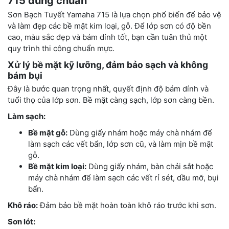
715 đúng chuẩn
Sơn Bạch Tuyết Yamaha 715 là lựa chọn phổ biến để bảo vệ
và làm đẹp các bề mặt kim loại, gỗ. Để lớp sơn có độ bền
cao, màu sắc đẹp và bám dính tốt, bạn cần tuân thủ một
quy trình thi công chuẩn mực.
Xử lý bề mặt kỹ lưỡng, đảm bảo sạch và không
bám bụi
Đây là bước quan trọng nhất, quyết định độ bám dính và
tuổi thọ của lớp sơn. Bề mặt càng sạch, lớp sơn càng bền.
Làm sạch:
Bề mặt gỗ:
Dùng giấy nhám hoặc máy chà nhám để
làm sạch các vết bẩn, lớp sơn cũ, và làm mịn bề mặt
gỗ.
Bề mặt kim loại:
Dùng giấy nhám, bàn chải sắt hoặc
máy chà nhám để làm sạch các vết rỉ sét, dầu mỡ, bụi
bẩn.
Khô ráo:
Đảm bảo bề mặt hoàn toàn khô ráo trước khi sơn.
Sơn lót: