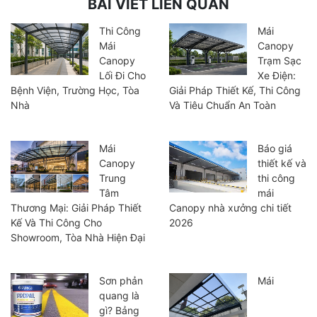
BÀI VIẾT LIÊN QUAN
Thi Công
Mái
Mái
Canopy
Canopy
Trạm Sạc
Lối Đi Cho
Xe Điện:
Bệnh Viện, Trường Học, Tòa
Giải Pháp Thiết Kế, Thi Công
Nhà
Và Tiêu Chuẩn An Toàn
Mái
Báo giá
Canopy
thiết kế và
Trung
thi công
Tâm
mái
Thương Mại: Giải Pháp Thiết
Canopy nhà xưởng chi tiết
Kế Và Thi Công Cho
2026
Showroom, Tòa Nhà Hiện Đại
Sơn phản
Mái
quang là
gì? Bảng