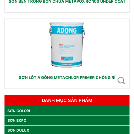
SƠN BÊN TRONG BỒN CHỨA METAPOX RC 100 UNDER COAT
SƠN LÓT Á ĐÔNG METACHLOR PRIMER CHỐNG RỈ
DANH MỤC SẢN PHẨM
SƠN COLORI
SƠN EXPO
SƠN DULUX