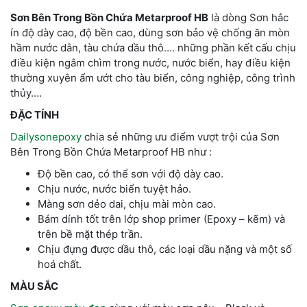
Sơn Bên Trong Bồn Chứa Metarproof HB
là dòng Sơn hắc
ín độ dày cao, độ bền cao, dùng sơn bảo vệ chống ăn mòn
hầm nước dằn, tàu chứa dầu thô…. những phần kết cấu chịu
điều kiện ngâm chìm trong nước, nước biển, hay điều kiện
thường xuyên ẩm ướt cho tàu biển, công nghiệp, công trình
thủy….
ĐẶC TÍNH
Dailysonepoxy
chia sẻ những ưu điểm vượt trội của Sơn
Bên Trong Bồn Chứa Metarproof HB như :
Độ bền cao, có thể sơn với độ dày cao.
Chịu nước, nước biển tuyệt hảo.
Màng sơn dẻo dai, chịu mài mòn cao.
Bám dính tốt trên lớp shop primer (Epoxy – kẽm) và
trên bề mặt thép trần.
Chịu đựng được dầu thô, các loại dầu nặng và một số
hoá chất.
MÀU SẮC