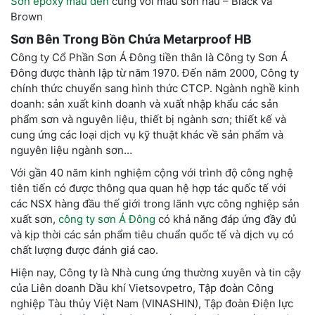
Sơn epoxy màu đen
cùng với màu sơn nâu – Black và
Brown
Sơn Bên Trong Bồn Chứa Metarproof HB
Công ty Cổ Phần Sơn Á Đông tiền thân là Công ty Sơn Á
Đông được thành lập từ năm 1970. Đến năm 2000, Công ty
chính thức chuyển sang hình thức CTCP. Ngành nghề kinh
doanh: sản xuất kinh doanh và xuất nhập khẩu các sản
phẩm sơn và nguyên liệu, thiết bị ngành sơn; thiết kế và
cung ứng các loại dịch vụ kỹ thuật khác về sản phẩm và
nguyên liệu ngành sơn…
Với gần 40 năm kinh nghiệm cộng với trình độ công nghệ
tiên tiến có được thông qua quan hệ hợp tác quốc tế với
các NSX hàng đầu thế giới trong lãnh vực công nghiệp sản
xuất sơn,
công ty sơn Á Đông
có khả năng đáp ứng đầy đủ
và kịp thời các sản phẩm tiêu chuẩn quốc tế và dịch vụ có
chất lượng được đánh giá cao.
Hiện nay, Công ty là Nhà cung ứng thường xuyên và tin cậy
của Liên doanh Dầu khí Vietsovpetro, Tập đoàn Công
nghiệp Tàu thủy Việt Nam (VINASHIN), Tập đoàn Điện lực