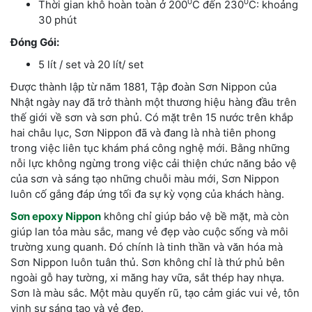
0
0
Thời gian khô hoàn toàn ở 200
C đến 230
C: khoảng
30 phút
Đóng Gói:
5 lít / set và 20 lít/ set
Được thành lập từ năm 1881, Tập đoàn Sơn Nippon của
Nhật ngày nay đã trở thành một thương hiệu hàng đầu trên
thế giới về sơn và sơn phủ. Có mặt trên 15 nước trên khắp
hai châu lục, Sơn Nippon đã và đang là nhà tiên phong
trong việc liên tục khám phá công nghệ mới. Bằng những
nỗi lực không ngừng trong việc cải thiện chức năng bảo vệ
của sơn và sáng tạo những chuỗi màu mới, Sơn Nippon
luôn cố gắng đáp ứng tối đa sự kỳ vọng của khách hàng.
Sơn epoxy Nippon
không chỉ giúp bảo vệ bề mặt, mà còn
giúp lan tỏa màu sắc, mang vẻ đẹp vào cuộc sống và môi
trường xung quanh. Đó chính là tinh thần và văn hóa mà
Sơn Nippon luôn tuân thủ. Sơn không chỉ là thứ phủ bên
ngoài gỗ hay tường, xi măng hay vữa, sắt thép hay nhựa.
Sơn là màu sắc. Một màu quyến rũ, tạo cảm giác vui vẻ, tôn
vinh sự sáng tạo và vẻ đẹp.