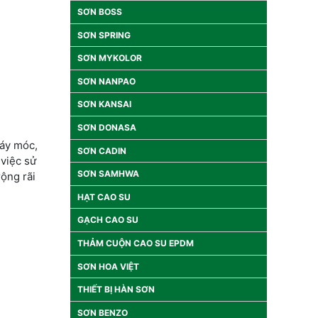
SƠN BOSS
SƠN SPRING
SƠN MYKOLOR
SƠN NANPAO
SƠN KANSAI
SƠN DONASA
máy móc,
SƠN CADIN
 việc sử
SƠN SAMHWA
ộng rãi
HẠT CAO SU
GẠCH CAO SU
THẢM CUỘN CAO SU EPDM
SƠN HOA VIỆT
THIẾT BỊ HÀN SƠN
SƠN BENZO