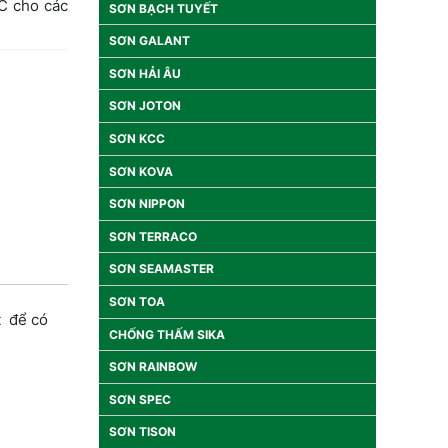
ºC cho các
SƠN BẠCH TUYẾT
SƠN GALANT
SƠN HẢI ÂU
SƠN JOTON
SƠN KCC
SƠN KOVA
SƠN NIPPON
SƠN TERRACO
SƠN SEAMASTER
SƠN TOA
t để có
CHỐNG THẤM SIKA
SƠN RAINBOW
SƠN SPEC
SƠN TISON