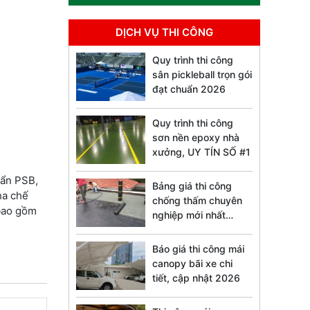
DỊCH VỤ THI CÔNG
Quy trình thi công
sân pickleball trọn gói
đạt chuẩn 2026
Quy trình thi công
sơn nền epoxy nhà
xưởng, UY TÍN SỐ #1
uẩn PSB,
Bảng giá thi công
ha chế
chống thấm chuyên
bao gồm
nghiệp mới nhất
2026
Báo giá thi công mái
canopy bãi xe chi
tiết, cập nhật 2026