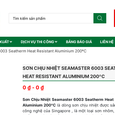
XUẤT
DỊCH VỤ THI CÔNG
BẢNG BÁO GIÁ
LIÊN HỆ
6003 Seatherm Heat Resistant Aluminium 200ºC
SƠN CHỊU NHIỆT SEAMASTER 6003 SE
HEAT RESISTANT ALUMINIUM 200ºC
0
₫
-
0
₫
Sơn Chịu Nhiệt Seamaster 6003 Seatherm Heat 
Aluminium 200ºC
là dòng sơn chịu nhiệt được sả
công nghệ của Singapore , là một loại sơn nhôm,