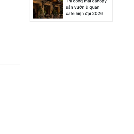
Thi công mái canopy
sân vườn & quán
cafe hiện đại 2026