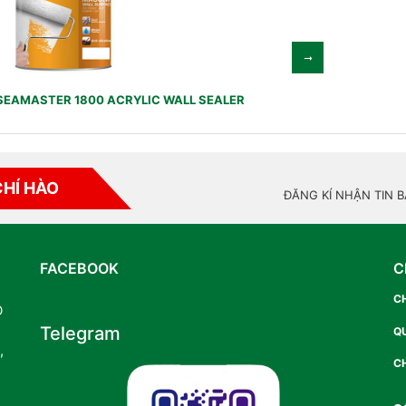
SEAMASTER 1800 ACRYLIC WALL SEALER
CHÍ HÀO
ĐĂNG KÍ NHẬN TIN 
FACEBOOK
C
C
O
Telegram
Q
,
CH