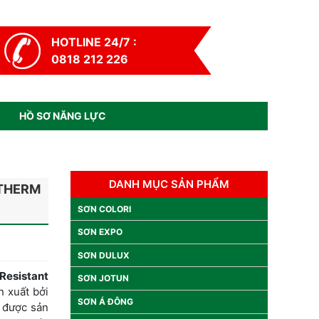
HOTLINE 24/7 :
0818 212 226
HỒ SƠ NĂNG LỰC
DANH MỤC SẢN PHẨM
ATHERM
SƠN COLORI
SƠN EXPO
SƠN DULUX
Resistant
SƠN JOTUN
n xuất bởi
SƠN Á ĐÔNG
 được sản