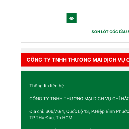
SƠN LÓT GỐC DẦU 
CÔNG TY TNHH THƯƠNG MẠI DỊCH VỤ 
Thông tin liên hệ
CÔNG TY TNHH THƯƠNG MẠI DỊCH VỤ CHÍ HÀ
Địa chỉ: 606/76/4, Quốc Lộ 13, P.Hiệp Bình Phước
TP.THủ Đức, Tp.HCM