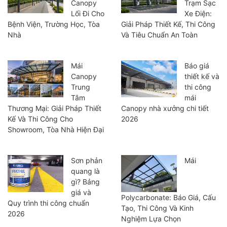
Canopy
Trạm Sạc
Lối Đi Cho
Xe Điện:
Bệnh Viện, Trường Học, Tòa
Giải Pháp Thiết Kế, Thi Công
Nhà
Và Tiêu Chuẩn An Toàn
Mái
Báo giá
Canopy
thiết kế và
Trung
thi công
Tâm
mái
Thương Mại: Giải Pháp Thiết
Canopy nhà xưởng chi tiết
Kế Và Thi Công Cho
2026
Showroom, Tòa Nhà Hiện Đại
Sơn phản
Mái
quang là
gì? Bảng
giá và
Polycarbonate: Báo Giá, Cấu
Quy trình thi công chuẩn
Tạo, Thi Công Và Kinh
2026
Nghiệm Lựa Chọn