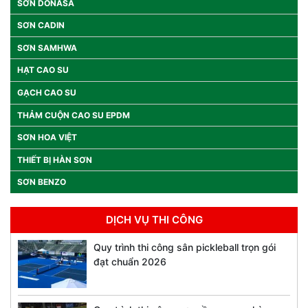
SƠN DONASA
SƠN CADIN
SƠN SAMHWA
HẠT CAO SU
GẠCH CAO SU
THẢM CUỘN CAO SU EPDM
SƠN HOA VIỆT
THIẾT BỊ HÀN SƠN
SƠN BENZO
DỊCH VỤ THI CÔNG
Quy trình thi công sân pickleball trọn gói
đạt chuẩn 2026