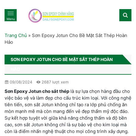
Menu
Trang Chủ
»
Sơn Epoxy Jotun Cho Bề Mặt Sắt Thép Hoàn
Hảo
SƠN EPOXY JOTUN CHO BỀ MẶT SẮT THÉP HOÀN
HẢO
09/08/2024
2687 lượt xem
Sơn Epoxy Jotun cho sắt thép
là sự lựa chọn hàng đầu cho
việc bảo vệ và làm đẹp cho cấu trúc kim loại. Với công nghệ
tiên tiến, sơn sắt Jotun không chỉ tạo ra lớp phủ chống ăn
mòn mạnh mẽ mà còn mang đến vẻ đẹp thẩm mỹ độc đáo.
Sự kết hợp tuyệt vời giữa khả năng chống thấm và độ bền
cao, sơn sắt Jotun không chỉ là sự bảo vệ cho kim loại mà
còn là điểm nhấn nghệ thuật cho mọi công trình xây dựng.