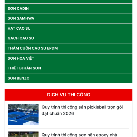
SƠN CADIN
SƠN SAMHWA
HẠT CAO SU
GẠCH CAO SU
THẢM CUỘN CAO SU EPDM
SƠN HOA VIỆT
THIẾT BỊ HÀN SƠN
SƠN BENZO
DỊCH VỤ THI CÔNG
Quy trình thi công sân pickleball trọn gói
đạt chuẩn 2026
Quy trình thi công sơn nền epoxy nhà