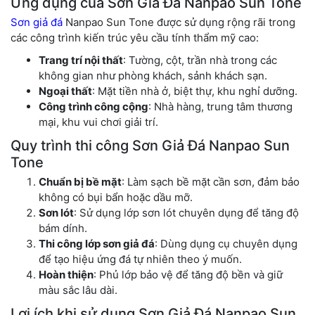
Ứng dụng của Sơn Giả Đá Nanpao Sun Tone
Sơn giả đá
Nanpao Sun Tone được sử dụng rộng rãi trong
các công trình kiến trúc yêu cầu tính thẩm mỹ cao:
Trang trí nội thất
: Tường, cột, trần nhà trong các
không gian như phòng khách, sảnh khách sạn.
Ngoại thất
: Mặt tiền nhà ở, biệt thự, khu nghỉ dưỡng.
Công trình công cộng
: Nhà hàng, trung tâm thương
mại, khu vui chơi giải trí.
Quy trình thi công Sơn Giả Đá Nanpao Sun
Tone
Chuẩn bị bề mặt
: Làm sạch bề mặt cần sơn, đảm bảo
không có bụi bẩn hoặc dầu mỡ.
Sơn lót
: Sử dụng lớp sơn lót chuyên dụng để tăng độ
bám dính.
Thi công lớp sơn giả đá
: Dùng dụng cụ chuyên dụng
để tạo hiệu ứng đá tự nhiên theo ý muốn.
Hoàn thiện
: Phủ lớp bảo vệ để tăng độ bền và giữ
màu sắc lâu dài.
Lợi ích khi sử dụng Sơn Giả Đá Nanpao Sun