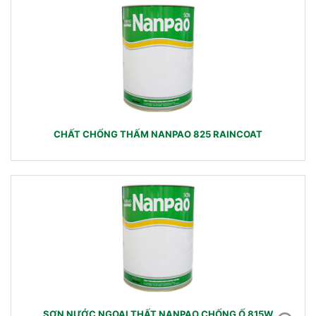
CHẤT CHỐNG THẤM NANPAO 825 RAINCOAT
SƠN NƯỚC NGOẠI THẤT NANPAO CHỐNG Ố 815W