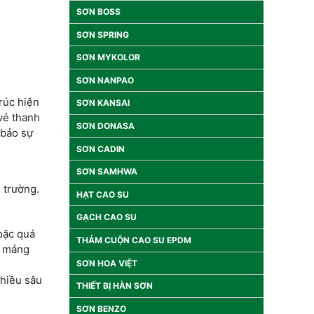
SƠN BOSS
SƠN SPRING
SƠN MYKOLOR
SƠN NANPAO
rúc hiện
SƠN KANSAI
vẻ thanh
SƠN DONASA
 bảo sự
SƠN CADIN
SƠN SAMHWA
 trường.
HẠT CAO SU
GẠCH CAO SU
oặc quá
THẢM CUỘN CAO SU EPDM
c mảng
SƠN HOA VIỆT
hiều sâu
THIẾT BỊ HÀN SƠN
SƠN BENZO