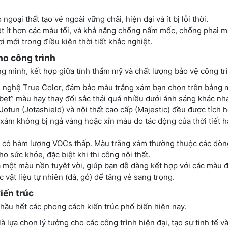
goại thất tạo vẻ ngoài vững chãi, hiện đại và ít bị lỗi thời.
t ít hơn các màu tối, và khả năng chống nấm mốc, chống phai 
i mới trong điều kiện thời tiết khắc nghiệt.
ho công trình
 minh, kết hợp giữa tính thẩm mỹ và chất lượng bảo vệ công tr
g nghệ True Color, đảm bảo màu trắng xám bạn chọn trên bảng 
“bẹt” màu hay thay đổi sắc thái quá nhiều dưới ánh sáng khác nh
otun (Jotashield) và nội thất cao cấp (Majestic) đều được tích 
xám không bị ngả vàng hoặc xỉn màu do tác động của thời tiết 
, có hàm lượng VOCs thấp. Màu trắng xám thường thuộc các dòn
 sức khỏe, đặc biệt khi thi công nội thất.
 một màu nền tuyệt vời, giúp bạn dễ dàng kết hợp với các màu
vật liệu tự nhiên (đá, gỗ) để tăng vẻ sang trọng.
iến trúc
hầu hết các phong cách kiến trúc phổ biến hiện nay.
 lựa chọn lý tưởng cho các công trình hiện đại, tạo sự tinh tế v