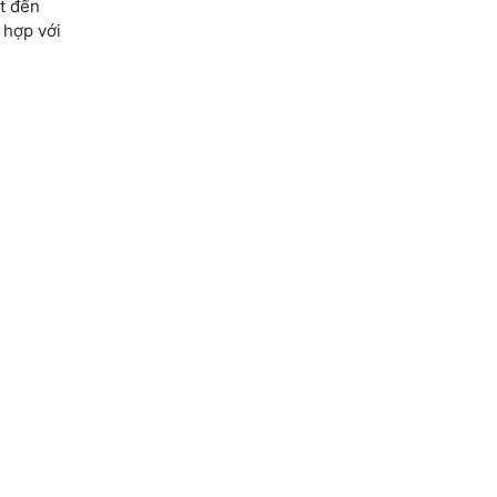
ất đến
 hợp với