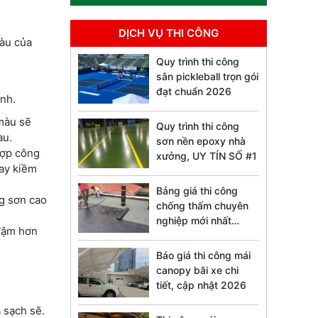
DỊCH VỤ THI CÔNG
màu của
Quy trình thi công
sân pickleball trọn gói
đạt chuẩn 2026
ình.
màu sẽ
Quy trình thi công
au.
sơn nền epoxy nhà
hợp công
xưởng, UY TÍN SỐ #1
hay kiềm
Bảng giá thi công
g sơn cao
chống thấm chuyên
nghiệp mới nhất
 đậm hơn
2026
Báo giá thi công mái
canopy bãi xe chi
tiết, cập nhật 2026
à sạch sẽ.