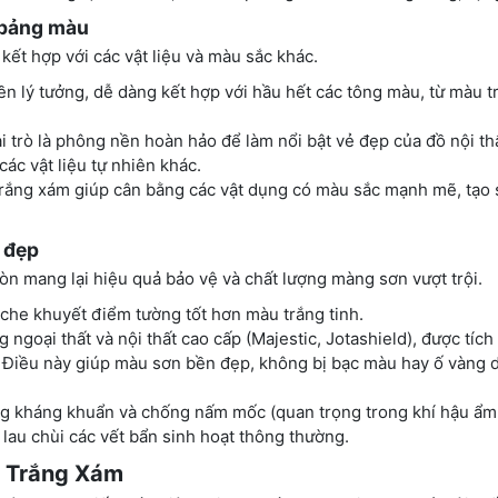
 bảng màu
ết hợp với các vật liệu và màu sắc khác.
 lý tưởng, dễ dàng kết hợp với hầu hết các tông màu, từ màu tr
trò là phông nền hoàn hảo để làm nổi bật vẻ đẹp của đồ nội th
các vật liệu tự nhiên khác.
rắng xám giúp cân bằng các vật dụng có màu sắc mạnh mẽ, tạo 
 đẹp
n mang lại hiệu quả bảo vệ và chất lượng màng sơn vượt trội.
che khuyết điểm tường tốt hơn màu trắng tinh.
 ngoại thất và nội thất cao cấp (Majestic, Jotashield), được tíc
 Điều này giúp màu sơn bền đẹp, không bị bạc màu hay ố vàng d
g kháng khuẩn và chống nấm mốc (quan trọng trong khí hậu ẩm 
lau chùi các vết bẩn sinh hoạt thông thường.
u Trắng Xám