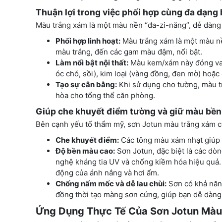
Thuận lợi trong việc phối hợp cùng đa dạng
Màu trắng xám là một màu nền “đa-zi-năng”, dễ dàng k
Phối hợp linh hoạt:
Màu trắng xám là một màu nền
màu trắng, đến các gam màu đậm, nổi bật.
Làm nổi bật nội thất:
Màu kem/xám này đóng vai 
óc chó, sồi), kim loại (vàng đồng, đen mờ) hoặc 
Tạo sự cân bằng:
Khi sử dụng cho tường, màu t
hòa cho tổng thể căn phòng.
Giúp che khuyết điểm tường và giữ màu bền
Bên cạnh yếu tố thẩm mỹ, sơn Jotun màu trắng xám cò
Che khuyết điểm:
Các tông màu xám nhạt giúp 
Độ bền màu cao:
Sơn Jotun, đặc biệt là các dòng
nghệ kháng tia UV và chống kiềm hóa hiệu quả.
động của ánh nắng và hơi ẩm.
Chống nấm mốc và dễ lau chùi:
Sơn có khả năn
đồng thời tạo màng sơn cứng, giúp bạn dễ dàng 
Ứng Dụng Thực Tế Của Sơn Jotun Mà