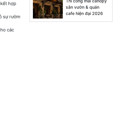
Thi công mái canopy
 kết hợp
sân vườn & quán
cafe hiện đại 2026
bỏ sự rườm
cho các