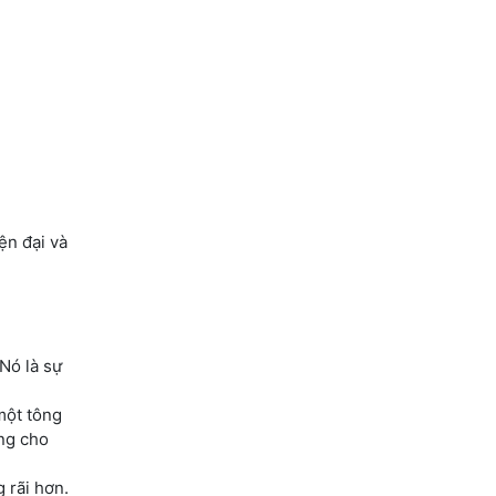
ện đại và
Nó là sự
một tông
úng cho
 rãi hơn.