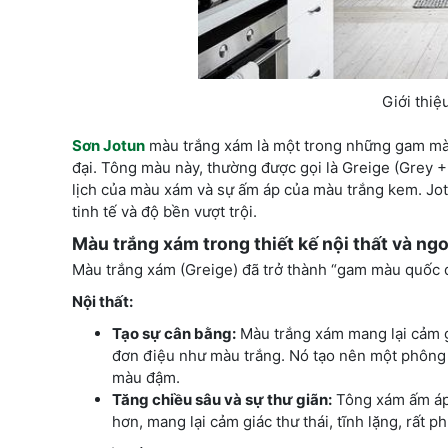
Giới thi
Sơn Jotun
màu trắng xám là một trong những gam màu
đại. Tông màu này, thường được gọi là Greige (Grey 
lịch của màu xám và sự ấm áp của màu trắng kem. Jo
tinh tế và độ bền vượt trội.
Màu trắng xám trong thiết kế nội thất và ngo
Màu trắng xám (Greige) đã trở thành “gam màu quốc d
Nội thất:
Tạo sự cân bằng:
Màu trắng xám mang lại cảm g
đơn điệu như màu trắng. Nó tạo nên một phông n
màu đậm.
Tăng chiều sâu và sự thư giãn:
Tông xám ấm áp,
hơn, mang lại cảm giác thư thái, tĩnh lặng, rất p