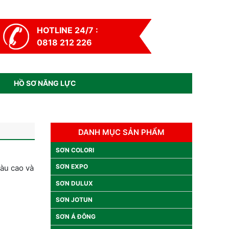
HOTLINE 24/7 :
0818 212 226
HỒ SƠ NĂNG LỰC
DANH MỤC SẢN PHẨM
SƠN COLORI
SƠN EXPO
màu cao và
SƠN DULUX
SƠN JOTUN
SƠN Á ĐÔNG