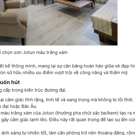
i chọn sơn Jotun màu trắng xám
ết kế thông minh, mang lại sự cân bằng hoàn hảo giữa vẻ đẹp hi
n sở hữu nhiều ưu điểm vượt trội về công năng và thẩm mỹ.
cuốn hút
g cấp trong kiến trúc đương đại.
cảm giác tĩnh lặng, tinh tế và sang trọng mà không bị lỗi thời. 
n đại hoặc Bắc Âu.
màu trắng xám của Jotun (thường pha chút sắc be/kem) tạo ra 
gây cảm giác lạnh lẽo. Điều này rất quan trọng để tạo sự ấm c
nh sáng tự nhiên tốt, làm căn phòng trở nên thoáng đãng, rộng