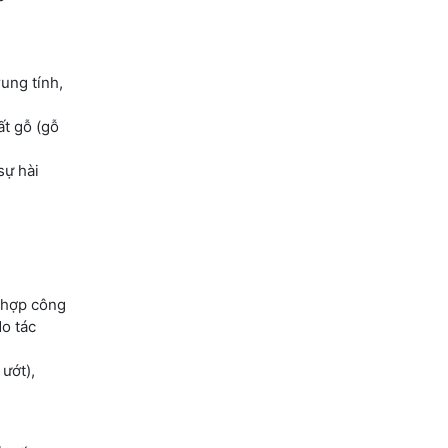
ung tính,
ất gỗ (gỗ
sự hài
h hợp công
o tác
ướt),