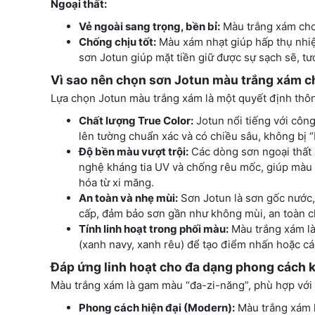
Ngoại thất:
Vẻ ngoài sang trọng, bền bỉ:
Màu trắng xám cho n
Chống chịu tốt:
Màu xám nhạt giúp hấp thụ nhiệ
sơn Jotun giúp mặt tiền giữ được sự sạch sẽ, tươ
Vì sao nên chọn sơn Jotun màu trắng xám c
Lựa chọn Jotun màu trắng xám là một quyết định thông
Chất lượng True Color:
Jotun nổi tiếng với côn
lên tường chuẩn xác và có chiều sâu, không bị 
Độ bền màu vượt trội:
Các dòng sơn ngoại thất J
nghệ kháng tia UV và chống rêu mốc, giúp màu 
hóa từ xi măng.
An toàn và nhẹ mùi:
Sơn Jotun là sơn gốc nước
cấp, đảm bảo sơn gần như không mùi, an toàn cho
Tính linh hoạt trong phối màu:
Màu trắng xám là
(xanh navy, xanh rêu) để tạo điểm nhấn hoặc các 
Đáp ứng linh hoạt cho đa dạng phong cách k
Màu trắng xám là gam màu “đa-zi-năng”, phù hợp với 
Phong cách hiện đại (Modern):
Màu trắng xám là