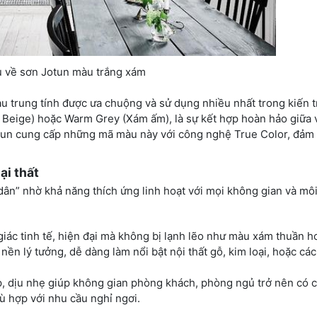
ệu về sơn Jotun màu trắng xám
 trung tính được ưa chuộng và sử dụng nhiều nhất trong kiến t
+ Beige) hoặc Warm Grey (Xám ấm), là sự kết hợp hoàn hảo giữa 
tun cung cấp những mã màu này với công nghệ True Color, đảm
ại thất
ân” nhờ khả năng thích ứng linh hoạt với mọi không gian và môi
iác tinh tế, hiện đại mà không bị lạnh lẽo như màu xám thuần h
ền lý tưởng, dễ dàng làm nổi bật nội thất gỗ, kim loại, hoặc cá
 dịu nhẹ giúp không gian phòng khách, phòng ngủ trở nên có c
hù hợp với nhu cầu nghỉ ngơi.