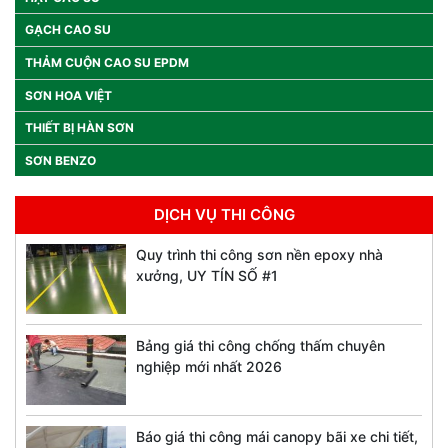
GẠCH CAO SU
THẢM CUỘN CAO SU EPDM
SƠN HOA VIỆT
THIẾT BỊ HÀN SƠN
SƠN BENZO
DỊCH VỤ THI CÔNG
Quy trình thi công sơn nền epoxy nhà
xưởng, UY TÍN SỐ #1
Bảng giá thi công chống thấm chuyên
nghiệp mới nhất 2026
Báo giá thi công mái canopy bãi xe chi tiết,