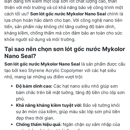
Bạn đang tìm kiếm một loại sơn lót chất lượng cao, thân
thiện với môi trường và có khả năng bảo vệ công trình một
cách tối ưu?
Sơn lót gốc nước Mykolor Nano Seal
chính là
lựa chọn hoàn hảo dành cho bạn. Với công nghệ nano tiên
tiến, sản phẩm này không chỉ tăng cường độ bám dính,
kháng kiềm, chống thấm mà còn đảm bảo an toàn cho sức
khỏe người sử dụng và môi trường.
Tại sao nên chọn sơn lót gốc nước Mykolor
Nano Seal?
Sơn lót gốc nước Mykolor Nano Seal
là sản phẩm được cấu
tạo bởi keo Styrene Acrylic Copolymer với các hạt siêu
nhỏ, mang lại những ưu điểm vượt trội:
Độ bám dính cao:
Các hạt nano siêu nhỏ giúp sơn
bám chắc trên bề mặt tường, tăng độ bền cho lớp sơn
phủ.
Khả năng kháng kiềm tuyệt vời:
Bảo vệ tường khỏi
sự ăn mòn của kiềm, giúp màu sắc lớp sơn phủ bền
đẹp theo thời gian.
Chống thấm hiệu quả:
Ngăn chặn sự xâm nhập của