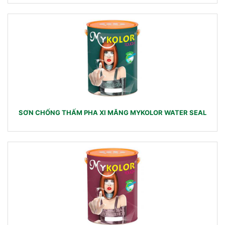
SƠN CHỐNG THẤM PHA XI MĂNG MYKOLOR WATER SEAL