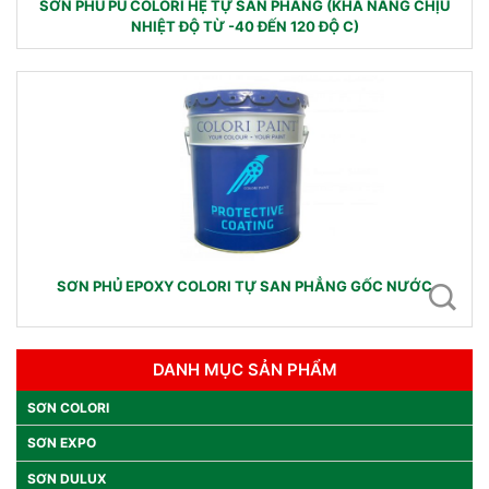
SƠN PHỦ PU COLORI HỆ TỰ SAN PHẲNG (KHẢ NĂNG CHỊU
NHIỆT ĐỘ TỪ -40 ĐẾN 120 ĐỘ C)
SƠN PHỦ EPOXY COLORI TỰ SAN PHẲNG GỐC NƯỚC
DANH MỤC SẢN PHẨM
SƠN COLORI
SƠN EXPO
SƠN DULUX