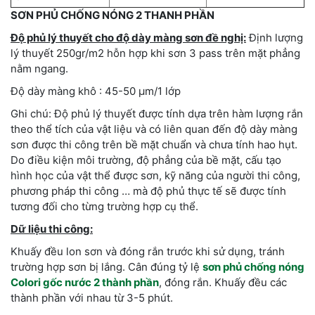
SƠN PHỦ CHỐNG NÓNG 2 THANH PHẦN
Độ phủ lý thuyết cho độ dày màng sơn đề nghị:
Định lượng
lý thuyết 250gr/m2 hỗn hợp khi sơn 3 pass trên mặt phẳng
nằm ngang.
Độ dày màng khô : 45-50 μm/1 lớp
Ghi chú: Độ phủ lý thuyết được tính dựa trên hàm lượng rắn
theo thể tích của vật liệu và có liên quan đến độ dày màng
sơn được thi công trên bề mặt chuẩn và chưa tính hao hụt.
Do điều kiện môi trường, độ phẳng của bề mặt, cấu tạo
hình học của vật thể được sơn, kỹ năng của người thi công,
phương pháp thi công … mà độ phủ thực tế sẽ được tính
tương đối cho từng trường hợp cụ thể.
Dữ liệu thi công:
Khuấy đều lon sơn và đóng rắn trước khi sử dụng, tránh
trường hợp sơn bị lắng. Cân đúng tỷ lệ
sơn phủ chống nóng
Colori gốc nước 2 thành phần
, đóng rắn. Khuấy đều các
thành phần với nhau từ 3-5 phút.