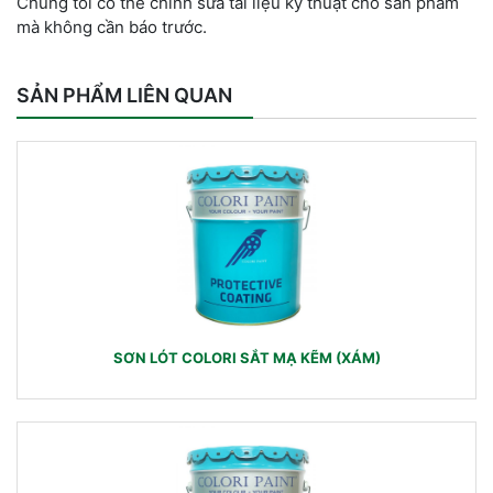
Chúng tôi có thể chỉnh sửa tài liệu kỹ thuật cho sản phẩm
mà không cần báo trước.
SẢN PHẨM LIÊN QUAN
SƠN LÓT COLORI SẮT MẠ KẼM (XÁM)