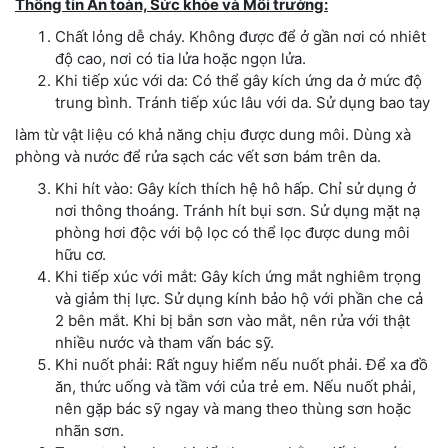
Thông tin An toàn, Sức khỏe và Môi trường:
Chất lỏng dễ cháy. Không được để ở gần nơi có nhiêt
độ cao, nơi có tia lửa hoặc ngọn lửa.
Khi tiếp xúc với da: Có thể gây kích ứng da ở mức độ
trung bình. Tránh tiếp xúc lâu với da. Sử dụng bao tay
làm từ vật liệu có khả năng chịu được dung môi. Dùng xà
phòng và nước để rửa sạch các vết sơn bám trên da.
Khi hít vào: Gây kích thích hệ hô hấp. Chỉ sử dụng ở
nơi thông thoáng. Tránh hít bụi sơn. Sử dụng mặt nạ
phòng hơi độc với bộ lọc có thể lọc được dung môi
hữu cơ.
Khi tiếp xúc với mắt: Gây kích ứng mắt nghiêm trọng
và giảm thị lực. Sử dụng kính bảo hộ với phần che cả
2 bên mắt. Khi bị bắn sơn vào mắt, nên rửa với thật
nhiều nước và tham vấn bác sỹ.
Khi nuốt phải: Rất nguy hiểm nếu nuốt phải. Để xa đồ
ăn, thức uống và tầm với của trẻ em. Nếu nuốt phải,
nên gặp bác sỹ ngay và mang theo thùng sơn hoặc
nhãn sơn.