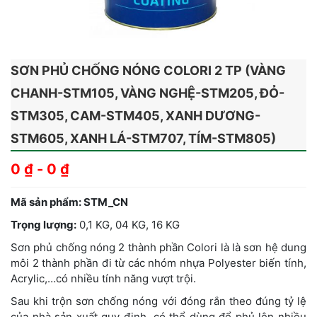
SƠN PHỦ CHỐNG NÓNG COLORI 2 TP (VÀNG
CHANH-STM105, VÀNG NGHỆ-STM205, ĐỎ-
STM305, CAM-STM405, XANH DƯƠNG-
STM605, XANH LÁ-STM707, TÍM-STM805)
0
₫
-
0
₫
Mã sản phẩm: STM_CN
Trọng lượng:
0,1 KG, 04 KG, 16 KG
Sơn phủ chống nóng 2 thành phần Colori là là sơn hệ dung
môi 2 thành phần đi từ các nhóm nhựa Polyester biến tính,
Acrylic,…có nhiều tính năng vượt trội.
Sau khi trộn sơn chống nóng với đóng rắn theo đúng tỷ lệ
của nhà sản xuất quy định, có thể dùng để phủ lên nhiều