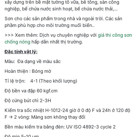
xây dựng trên bề mặt tường tô vữa, bê tông, sàn công
nghiệp, bể chứa nước sinh hoạt, bể chứa nước thải,…
Sơn cho các sản phẩm trong nhà và ngoài trời. Các sản
phầm phù hợp cho môi trường muối biển..
>>> Xem thêm: Dịch vụ chuyên nghiệp với
giá thi công sơn
chống nóng
hấp dẫn nhất thị trường.
Đặc tính vật lý:
Màu: Đa dạng về màu sắc
Hoàn thiện : Bóng mờ
Tỉ lệ trộn: 4-1 (Theo khối lượng)
Độ bền va đập 60 kgf.cm
Độ cứng bút chì 2-3H
Kiểm tra sốc nhiệt H-1012-24 giờ ở 0 độ F và 24h ở 120 độ
F -> 2 vòng: Màng sơn không thay đổi
Bền màu kiểm tra bằng đèn: UV ISO 4892-3 cycle 2
Độ mịn 5-10 μm