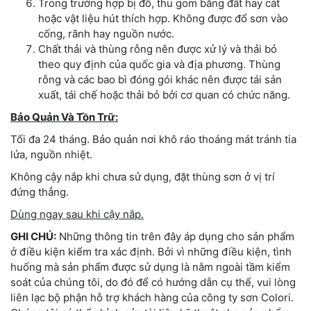
Trong trường hợp bị đổ, thu gom bằng đất hay cát
hoặc vật liệu hút thích hợp. Không được đổ sơn vào
cống, rãnh hay nguồn nước.
Chất thải và thùng rỗng nên được xử lý và thải bỏ
theo quy định của quốc gia và địa phương. Thùng
rỗng và các bao bì đóng gói khác nên được tái sản
xuất, tái chế hoặc thải bỏ bởi cơ quan có chức năng.
Bảo Quản Và Tồn Trữ:
Tối đa 24 tháng. Bảo quản nơi khô ráo thoáng mát tránh tia
lửa, nguồn nhiệt.
Không cậy nắp khi chưa sử dụng, đặt thùng sơn ở vị trí
đứng thẳng.
Dùng ngay sau khi cậy nắp.
GHI CHÚ:
Những thông tin trên đây áp dụng cho sản phẩm
ở điều kiện kiểm tra xác định. Bởi vì những điều kiện, tình
huống mà sản phẩm được sử dụng là nằm ngoài tầm kiểm
soát của chúng tôi, do đó để có hướng dẫn cụ thể, vui lòng
liên lạc bộ phận hỗ trợ khách hàng của công ty sơn Colori.