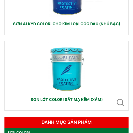
SƠN ALKYD COLORI CHO KIM LOẠI GỐC DẦU (NHŨ BẠC)
SƠN LÓT COLORI SẮT MẠ KẼM (XÁM)
DANH MỤC SẢN PHẨM
SƠN COLORI