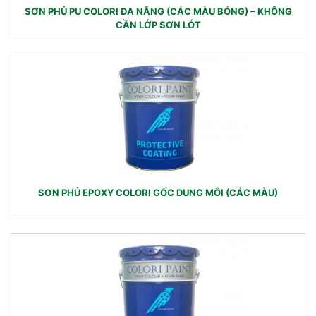
SƠN PHỦ PU COLORI ĐA NĂNG (CÁC MÀU BÓNG) – KHÔNG
CẦN LỚP SƠN LÓT
SƠN PHỦ EPOXY COLORI GỐC DUNG MÔI (CÁC MÀU)