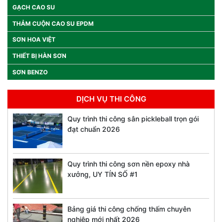
GẠCH CAO SU
THẢM CUỘN CAO SU EPDM
SƠN HOA VIỆT
THIẾT BỊ HÀN SƠN
SƠN BENZO
DỊCH VỤ THI CÔNG
Quy trình thi công sân pickleball trọn gói
đạt chuẩn 2026
Quy trình thi công sơn nền epoxy nhà
xưởng, UY TÍN SỐ #1
Bảng giá thi công chống thấm chuyên
nghiệp mới nhất 2026