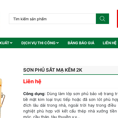
XUẤT
DỊCH VỤ THI CÔNG
BẢNG BÁO GIÁ
LIÊN HỆ
SƠN PHỦ SẮT MẠ KẼM 2K
Liên hệ
Công dụng
: Dùng làm lớp sơn phủ bảo vệ trang tr
bề mặt kim loại trực tiếp hoặc đã sơn lót phù h
đích lâu dài trong nhà, ngoài trời hay trong điều
nghiệt phù hợp với kết cấu thép nhà xưởng tiền
móc, cầu tháp, tàu thuyền.v.v…