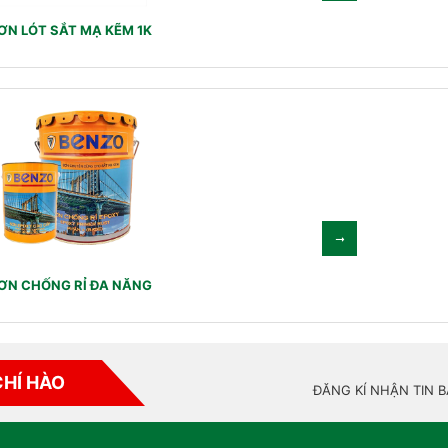
ƠN LÓT SẮT MẠ KẼM 1K
ƠN CHỐNG RỈ ĐA NĂNG
CHÍ HÀO
ĐĂNG KÍ NHẬN TIN 