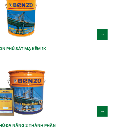
ƠN PHỦ SẮT MẠ KẼM 1K
HỦ ĐA NĂNG 2 THÀNH PHẦN