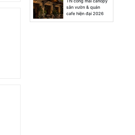
Thi công mái canopy
sân vườn & quán
cafe hiện đại 2026