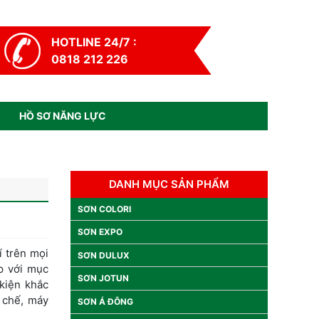
HOTLINE 24/7 :
0818 212 226
HỒ SƠ NĂNG LỰC
DANH MỤC SẢN PHẨM
SƠN COLORI
SƠN EXPO
í trên mọi
SƠN DULUX
ợp với mục
SƠN JOTUN
 kiện khắc
 chế, máy
SƠN Á ĐÔNG