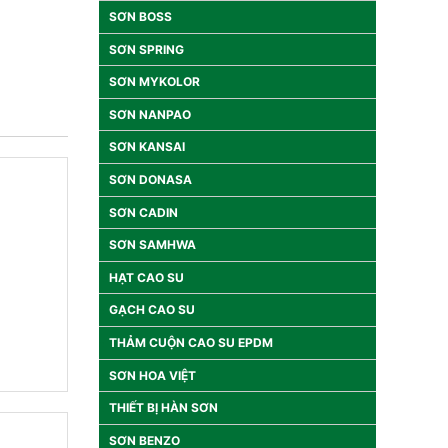
SƠN BOSS
SƠN SPRING
SƠN MYKOLOR
SƠN NANPAO
SƠN KANSAI
SƠN DONASA
SƠN CADIN
SƠN SAMHWA
HẠT CAO SU
GẠCH CAO SU
THẢM CUỘN CAO SU EPDM
SƠN HOA VIỆT
THIẾT BỊ HÀN SƠN
SƠN BENZO