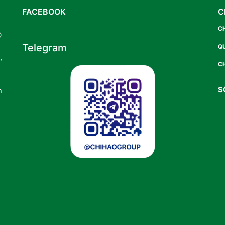
FACEBOOK
C
C
O
Telegram
Q
,
CH
S
n