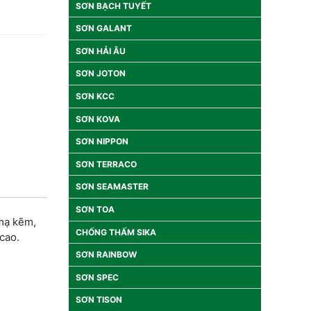
SƠN BẠCH TUYẾT
SƠN GALANT
SƠN HẢI ÂU
SƠN JOTON
SƠN KCC
SƠN KOVA
SƠN NIPPON
SƠN TERRACO
SƠN SEAMASTER
SƠN TOA
 mạ kẽm,
CHỐNG THẤM SIKA
cao.
SƠN RAINBOW
SƠN SPEC
SƠN TISON