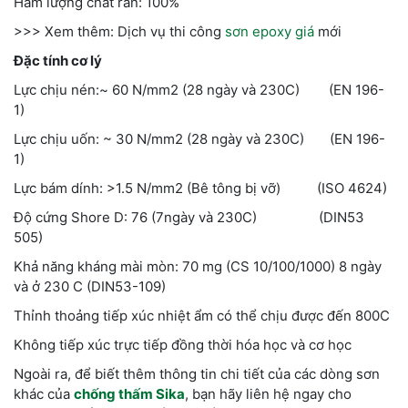
Hàm lượng chất rắn: 100%
>>> Xem thêm: Dịch vụ thi công
sơn epoxy giá
mới
Đặc tính cơ lý
Lực chịu nén:~ 60 N/mm2 (28 ngày và 230C) (EN 196-
1)
Lực chịu uốn: ~ 30 N/mm2 (28 ngày và 230C) (EN 196-
1)
Lực bám dính: >1.5 N/mm2 (Bê tông bị vỡ) (ISO 4624)
Độ cứng Shore D: 76 (7ngày và 230C) (DIN53
505)
Khả năng kháng mài mòn: 70 mg (CS 10/100/1000) 8 ngày
và ở 230 C (DIN53-109)
Thỉnh thoảng tiếp xúc nhiệt ẩm có thể chịu được đến 800C
Không tiếp xúc trực tiếp đồng thời hóa học và cơ học
Ngoài ra, để biết thêm thông tin chi tiết của các dòng sơn
khác của
chống thấm Sika
, bạn hãy liên hệ ngay cho