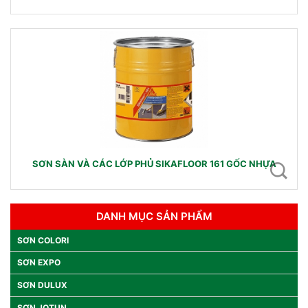
SƠN SÀN VÀ CÁC LỚP PHỦ SIKAFLOOR 161 GỐC NHỰA
DANH MỤC SẢN PHẨM
SƠN COLORI
SƠN EXPO
SƠN DULUX
SƠN JOTUN