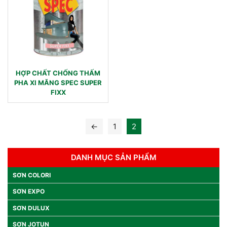
HỢP CHẤT CHỐNG THẤM
PHA XI MĂNG SPEC SUPER
FIXX
←
1
2
DANH MỤC SẢN PHẨM
SƠN COLORI
SƠN EXPO
SƠN DULUX
SƠN JOTUN