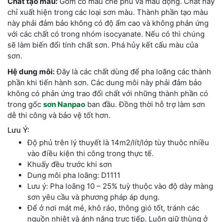
Chất tạo màu:
Gồm có màu che phủ và màu động. Chất này
chỉ xuất hiện trong các loại sơn màu. Thành phần tạo màu
này phải đảm bảo không có độ ẩm cao và không phản ứng
với các chất có trong nhóm isocyanate. Nếu có thì chúng
sẽ làm biến đổi tính chất sơn. Phá hủy kết cấu màu của
sơn.
Hệ dung môi:
Đây là các chất dùng để pha loãng các thành
phần khi tiến hành sơn. Các dung môi này phải đảm bảo
không có phản ứng trao đổi chất với những thành phần có
trong gốc
sơn Nanpao
ban đầu. Đồng thời hỗ trợ làm sơn
dễ thi công và bảo vệ tốt hơn.
Lưu Ý:
Độ phủ trên lý thuyết là 14m2/lít/lớp tùy thuôc nhiều
vào điều kiện thi công trong thực tế.
Khuấy đều trước khi sơn
Dung môi pha loãng: D1111
Lưu ý: Pha loãng 10 – 25% tuỳ thuộc vào độ dày màng
sơn yêu cầu và phương pháp áp dụng.
Để ở nơi mát mẻ, khô ráo, thông gió tốt, tránh các
nguồn nhiệt và ánh nắng trực tiếp. Luôn giữ thùng ở