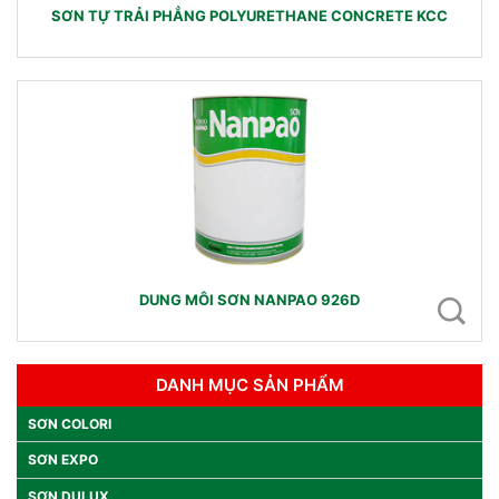
SƠN TỰ TRẢI PHẲNG POLYURETHANE CONCRETE KCC
DUNG MÔI SƠN NANPAO 926D
DANH MỤC SẢN PHẨM
SƠN COLORI
SƠN EXPO
SƠN DULUX