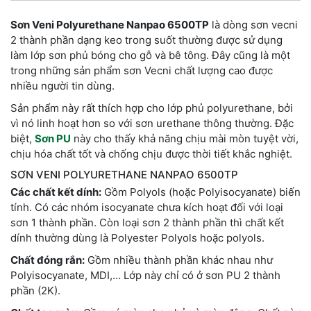
Sơn Veni Polyurethane Nanpao 6500TP
là dòng sơn vecni
2 thành phần dạng keo trong suốt thường được sử dụng
làm lớp sơn phủ bóng cho gỗ và bê tông. Đây cũng là một
trong những sản phẩm sơn Vecni chất lượng cao được
nhiều người tin dùng.
Sản phẩm này rất thích hợp cho lớp phủ polyurethane, bởi
vì nó linh hoạt hơn so với sơn urethane thông thường. Đặc
biệt,
Sơn PU
này cho thấy khả năng chịu mài mòn tuyệt vời,
chịu hóa chất tốt và chống chịu được thời tiết khắc nghiệt.
SƠN VENI POLYURETHANE NANPAO 6500TP
Các chất kết dính:
Gồm Polyols (hoặc Polyisocyanate) biến
tính. Có các nhóm isocyanate chưa kích hoạt đối với loại
sơn 1 thành phần. Còn loại sơn 2 thành phần thì chất kết
dính thường dùng là Polyester Polyols hoặc polyols.
Chất đóng rắn:
Gồm nhiều thành phần khác nhau như
Polyisocyanate, MDI,… Lớp này chỉ có ở sơn PU 2 thành
phần (2K).