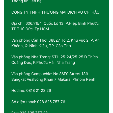
Thông tin liên hệ
CÔNG TY TNHH THƯƠNG MẠI DỊCH VỤ CHÍ HÀO
Địa chỉ: 606/76/4, Quốc Lộ 13, P.Hiệp Bình Phước,
TP.THủ Đức, Tp.HCM
Văn phòng Cần Thơ: 388Z7 Tổ 2, Khu vực 2, P. An
Khánh, Q. Ninh Kiều, TP. Cần Thơ
Văn phòng Nha Trang: STH 25-24/25-25 Đ.Thích
Quảng Đức, P.Phước Hải, Nha Trang
Văn phòng Campuchia: No 86E0 Street 139
Sangkat Vealvong Khan 7 Makara, Phnom Penh
Hotline: 0818 21 22 26
Số điện thoại: 028 626 757 76
Fax: 028 625 757 28