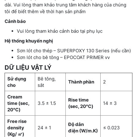
dài. Vui lòng tham khảo trung tâm khách hàng của chúng
tôi để biết thêm về thời hạn sản phẩm
Cảnh báo
Vui lòng tham khảo cảnh báo tại phụ lục
Hệ thống khuyến nghị
Sơn lót cho thép – SUPERPOXY 130 Series (nếu cần)
Sơn lót cho bê tông – EPOCOAT PRIMER vv
DỮ LIỆU VẬT LÝ
Sử dụng
Bê tông,
Thành phần
2
cho
sắt
Cream
Rise time
time (sec,
3.5 ± 1.5
14 ± 3
(sec, 20℃)
20℃)
Free rise
Độ dẫn
density
24 ± 1
≤ 0.023
điện (W/m.K)
(Kg/ ㎥)