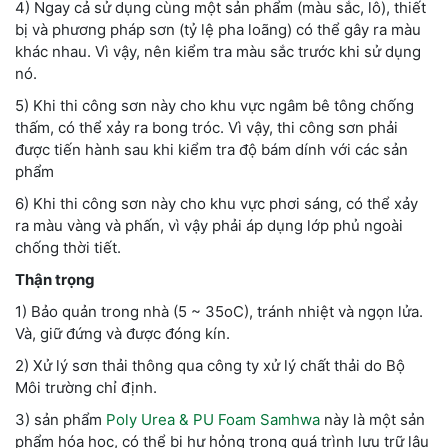
4) Ngay cả sử dụng cùng một sản phẩm (màu sắc, lô), thiết
bị và phương pháp sơn (tỷ lệ pha loãng) có thể gây ra màu
khác nhau. Vì vậy, nên kiểm tra màu sắc trước khi sử dụng
nó.
5) Khi thi công sơn này cho khu vực ngâm bê tông chống
thấm, có thể xảy ra bong tróc. Vì vậy, thi công sơn phải
được tiến hành sau khi kiểm tra độ bám dính với các sản
phẩm
6) Khi thi công sơn này cho khu vực phơi sáng, có thể xảy
ra màu vàng và phấn, vì vậy phải áp dụng lớp phủ ngoài
chống thời tiết.
Thận trọng
1) Bảo quản trong nhà (5 ~ 35oC), tránh nhiệt và ngọn lửa.
Và, giữ đứng và được đóng kín.
2) Xử lý sơn thải thông qua công ty xử lý chất thải do Bộ
Môi trường chỉ định.
3) sản phẩm
Poly Urea & PU Foam Samhwa
này là một sản
phẩm hóa học, có thể bị hư hỏng trong quá trình lưu trữ lâu