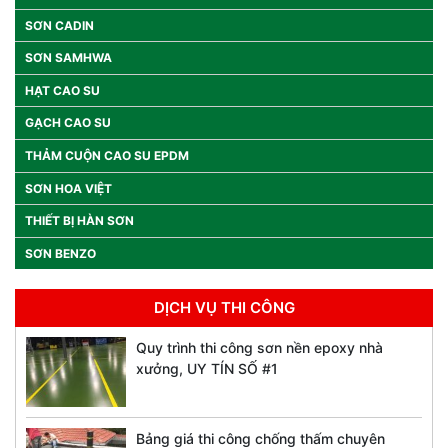
SƠN CADIN
SƠN SAMHWA
HẠT CAO SU
GẠCH CAO SU
THẢM CUỘN CAO SU EPDM
SƠN HOA VIỆT
THIẾT BỊ HÀN SƠN
SƠN BENZO
DỊCH VỤ THI CÔNG
Quy trình thi công sơn nền epoxy nhà
xưởng, UY TÍN SỐ #1
Bảng giá thi công chống thấm chuyên