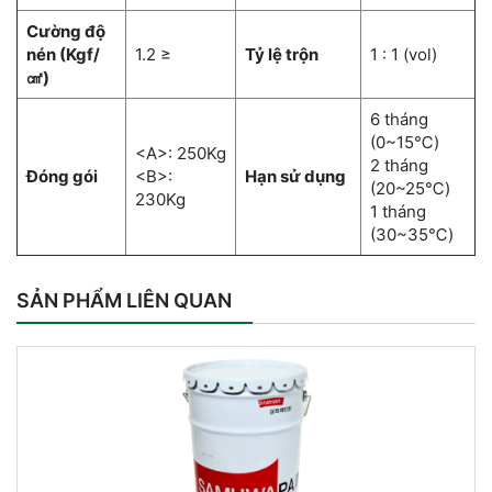
Cường độ
nén (Kgf/
1.2 ≥
Tỷ lệ trộn
1 : 1 (vol)
㎠)
6 tháng
(0~15℃)
<A>: 250Kg
2 tháng
Đóng gói
<B>:
Hạn sử dụng
(20~25℃)
230Kg
1 tháng
(30~35℃)
SẢN PHẨM LIÊN QUAN