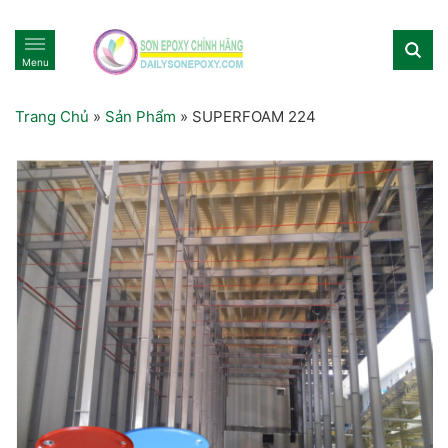
Menu
Trang Chủ
»
Sản Phẩm
»
SUPERFOAM 224