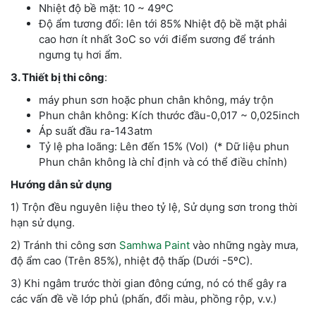
Nhiệt độ bề mặt: 10 ~ 49ºC
Độ ẩm tương đối: lên tới 85% Nhiệt độ bề mặt phải
cao hơn ít nhất 3oC so với điểm sương để tránh
ngưng tụ hơi ẩm.
3. Thiết bị thi công
:
máy phun sơn hoặc phun chân không, máy trộn
Phun chân không: Kích thước đầu-0,017 ~ 0,025inch
Áp suất đầu ra-143atm
Tỷ lệ pha loãng: Lên đến 15% (Vol) (* Dữ liệu phun
Phun chân không là chỉ định và có thể điều chỉnh)
Hướng dẫn sử dụng
1) Trộn đều nguyên liệu theo tỷ lệ, Sử dụng sơn trong thời
hạn sử dụng.
2) Tránh thi công sơn
Samhwa Paint
vào những ngày mưa,
độ ẩm cao (Trên 85%), nhiệt độ thấp (Dưới -5ºC).
3) Khi ngâm trước thời gian đông cứng, nó có thể gây ra
các vấn đề về lớp phủ (phấn, đổi màu, phồng rộp, v.v.)