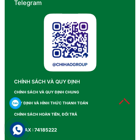
Telegram
CHÍNH SÁCH VÀ QUY ĐỊNH
CHÍNH SÁCH VÀ QUY ĐỊNH CHUNG
QUY ĐỊNH VÀ HÌNH THỨC THANH TOÁN
CHÍNH SÁCH HOÀN TIỀN, ĐỔI TRẢ
SỐ FAX : 74185222