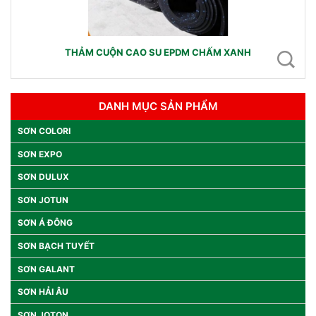
THẢM CUỘN CAO SU EPDM CHẤM XANH
DANH MỤC SẢN PHẨM
SƠN COLORI
SƠN EXPO
SƠN DULUX
SƠN JOTUN
SƠN Á ĐÔNG
SƠN BẠCH TUYẾT
SƠN GALANT
SƠN HẢI ÂU
SƠN JOTON