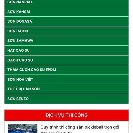
SƠN NANPAO
SƠN KANSAI
SƠN DONASA
SƠN CADIN
SƠN SAMHWA
HẠT CAO SU
GẠCH CAO SU
THẢM CUỘN CAO SU EPDM
SƠN HOA VIỆT
THIẾT BỊ HÀN SƠN
SƠN BENZO
DỊCH VỤ THI CÔNG
Quy trình thi công sân pickleball trọn gói