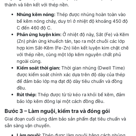
thành và liên kết với thép nền.
Nhúng kẽm nóng:
Thép được nhúng hoàn toàn vào
bể kẽm nóng chảy, duy trì ở nhiệt độ khoảng 450 độ
C đến 460 độ C.
Phản ứng luyện kim:
Ở nhiệt độ này, Sắt (Fe) và Kẽm
(Zn) phản ứng khuếch tán, tạo ra một chuỗi các lớp
hợp kim Sắt-Kẽm (Fe-Zn) liên kết luyện kim chặt chẽ
với thép nền, cùng một lớp kẽm nguyên chất phủ
ngoài cùng.
Kiểm soát thời gian:
Thời gian nhúng (Dwell Time)
được kiểm soát chính xác dựa trên độ dày của thép
để đảm bảo lớp mạ đạt độ dày tiêu chuẩn và đồng
đều.
Rút thép:
Thép được từ từ kéo ra khỏi bể kẽm, đảm
bảo lớp kẽm đông lại một cách đồng đều.
Bước 3 – Làm nguội, kiểm tra và đóng gói
Giai đoạn cuối cùng đảm bảo sản phẩm đạt tiêu chuẩn và
sẵn sàng vận chuyển.
Làm nguội:
Thép được làm nguội bằng cách nhúng