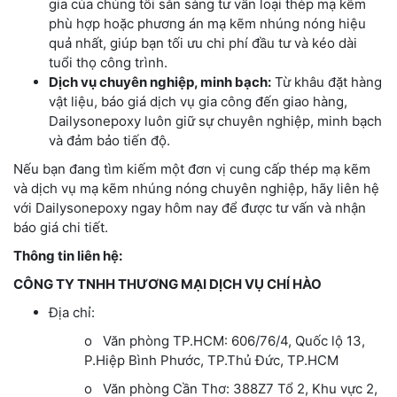
gia của chúng tôi sẵn sàng tư vấn loại thép mạ kẽm
phù hợp hoặc phương án mạ kẽm nhúng nóng hiệu
quả nhất, giúp bạn tối ưu chi phí đầu tư và kéo dài
tuổi thọ công trình.
Dịch vụ chuyên nghiệp, minh bạch:
Từ khâu đặt hàng
vật liệu, báo giá dịch vụ gia công đến giao hàng,
Dailysonepoxy luôn giữ sự chuyên nghiệp, minh bạch
và đảm bảo tiến độ.
Nếu bạn đang tìm kiếm một đơn vị cung cấp thép mạ kẽm
và dịch vụ mạ kẽm nhúng nóng chuyên nghiệp, hãy liên hệ
với Dailysonepoxy ngay hôm nay để được tư vấn và nhận
báo giá chi tiết.
Thông tin liên hệ:
CÔNG TY TNHH THƯƠNG MẠI DỊCH VỤ CHÍ HÀO
Địa chỉ:
o Văn phòng TP.HCM: 606/76/4, Quốc lộ 13,
P.Hiệp Bình Phước, TP.Thủ Đức, TP.HCM
o Văn phòng Cần Thơ: 388Z7 Tổ 2, Khu vực 2,