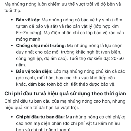
Mạ nhúng nóng luôn chiếm ưu thế vượt trội về độ bền và
tuổi thọ.
Bảo vệ kép:
Mạ nhúng nóng có bảo vệ hy sinh (kẽm
tự tan để bảo vệ sắt) và rào cản vật lý (lớp hợp kim
Fe-Zn cứng). Mạ điện phân chỉ có lớp bảo vệ rào cản
mỏng manh.
Chống chịu môi trường:
Mạ nhúng nóng là lựa chọn
duy nhất cho các môi trường khắc nghiệt (ven biển,
công nghiệp, độ ẩm cao). Tuổi thọ dự kiến đạt 20-50
năm.
Bảo vệ toàn diện:
Lớp mạ nhúng nóng phủ kín cả các
góc cạnh, mối hàn, hay các khu vực khó tiếp cận
khác, đảm bảo toàn bộ chi tiết thép được bảo vệ.
Chi phí đầu tư và hiệu quả sử dụng theo thời gian
Chi phí đầu tư ban đầu của mạ nhúng nóng cao hơn, nhưng
hiệu quả kinh tế dài hạn lại vượt trội.
Chi phí đầu tư ban đầu:
Mạ nhúng nóng có chi phí/kg
cao hơn mạ điện phân (do chi phí vật tư kẽm nhiều
hơn và chi phí năng lượng).