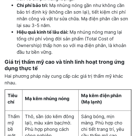
Chi phí bảo trì:
Mạ nhúng nóng gần như không cần
bảo trì định kỳ (không cần sơn lại), tiết kiệm chi phí
nhân công và vật tư sửa chữa. Mạ điện phân cần sơn
lại sau 3-5 năm.
Hiệu quả kinh tế lâu dài:
Mạ nhúng nóng mang lại
tổng chi phí vòng đời sản phẩm (Total Cost of
Ownership) thấp hơn so với mạ điện phân, là khoản
đầu tư bền vững.
Giá trị thẩm mỹ cao và tính linh hoạt trong ứng
dụng thực tế
Hai phương pháp này cung cấp các giá trị thẩm mỹ khác
nhau.
Tiêu
Mạ kẽm điện phân
Mạ kẽm nhúng nóng
chí
(Mạ lạnh)
Thẩm
Thô, sần (do kẽm đông
Sáng bóng, mịn
mỹ
lại), màu xám bạc/mờ.
màng. Phù hợp cho
bề
Phù hợp phong cách
chi tiết trang trí, yêu
mặt
công nghiệp.
cầu thẩm mỹ cao.