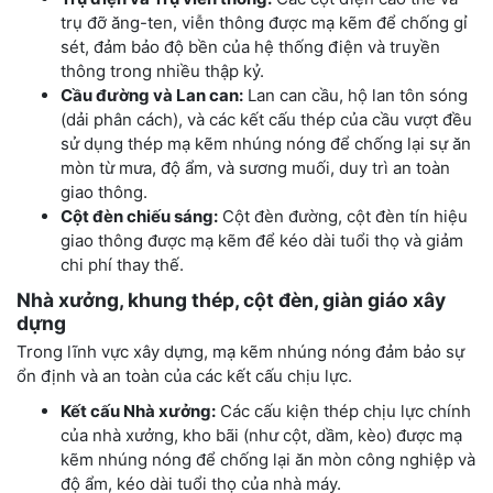
trụ đỡ ăng-ten, viễn thông được mạ kẽm để chống gỉ
sét, đảm bảo độ bền của hệ thống điện và truyền
thông trong nhiều thập kỷ.
Cầu đường và Lan can:
Lan can cầu, hộ lan tôn sóng
(dải phân cách), và các kết cấu thép của cầu vượt đều
sử dụng thép mạ kẽm nhúng nóng để chống lại sự ăn
mòn từ mưa, độ ẩm, và sương muối, duy trì an toàn
giao thông.
Cột đèn chiếu sáng:
Cột đèn đường, cột đèn tín hiệu
giao thông được mạ kẽm để kéo dài tuổi thọ và giảm
chi phí thay thế.
Nhà xưởng, khung thép, cột đèn, giàn giáo xây
dựng
Trong lĩnh vực xây dựng, mạ kẽm nhúng nóng đảm bảo sự
ổn định và an toàn của các kết cấu chịu lực.
Kết cấu Nhà xưởng:
Các cấu kiện thép chịu lực chính
của nhà xưởng, kho bãi (như cột, dầm, kèo) được mạ
kẽm nhúng nóng để chống lại ăn mòn công nghiệp và
độ ẩm, kéo dài tuổi thọ của nhà máy.