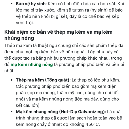
Bảo vệ hy sinh:
Kẽm có tính điện hóa cao hơn sắt. Khi
lớp mạ bị trầy xước, kẽm sẽ tự tan ra (hy sinh) để bảo
vệ thép nền khỏi bị gỉ sét, đây là cơ chế bảo vệ kép
vượt trội.
Khái niệm cơ bản về thép mạ kẽm và mạ kẽm
nhúng nóng
Thép mạ kẽm là thuật ngữ chung chỉ các sản phẩm thép đã
được phủ một lớp kẽm bảo vệ bên ngoài. Lớp phủ này có
thể được tạo ra bằng nhiều phương pháp khác nhau, trong
đó
mạ kẽm nhúng nóng
là phương pháp phổ biến và bền bỉ
nhất.
Thép mạ kẽm (Tổng quát):
Là thép có lớp phủ kẽm.
Các phương pháp phổ biến bao gồm mạ kẽm điện
phân (lớp mạ mỏng, thẩm mỹ cao, dùng cho chi tiết
nhỏ) và mạ kẽm nhúng nóng (lớp mạ dày, dùng cho
kết cấu lớn).
Mạ kẽm nhúng nóng (Hot-Dip Galvanizing):
Là quá
trình nhúng thép đã được làm sạch hoàn toàn vào bể
kẽm nóng chảy ở nhiệt độ khoảng 450°C.