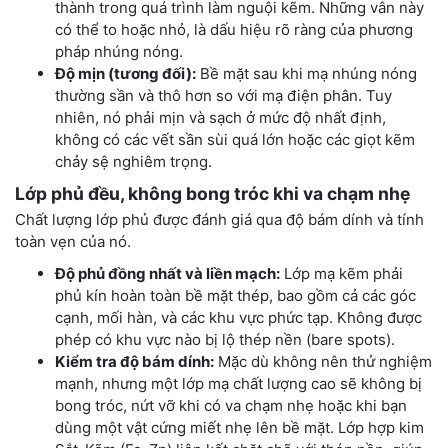
thành trong quá trình làm nguội kẽm. Những vân này
có thể to hoặc nhỏ, là dấu hiệu rõ ràng của phương
pháp nhúng nóng.
Độ mịn (tương đối):
Bề mặt sau khi mạ nhúng nóng
thường sần và thô hơn so với mạ điện phân. Tuy
nhiên, nó phải mịn và sạch ở mức độ nhất định,
không có các vết sần sùi quá lớn hoặc các giọt kẽm
chảy sệ nghiêm trọng.
Lớp phủ đều, không bong tróc khi va chạm nhẹ
Chất lượng lớp phủ được đánh giá qua độ bám dính và tính
toàn vẹn của nó.
Độ phủ đồng nhất và liền mạch:
Lớp mạ kẽm phải
phủ kín hoàn toàn bề mặt thép, bao gồm cả các góc
cạnh, mối hàn, và các khu vực phức tạp. Không được
phép có khu vực nào bị lộ thép nền (bare spots).
Kiểm tra độ bám dính:
Mặc dù không nên thử nghiệm
mạnh, nhưng một lớp mạ chất lượng cao sẽ không bị
bong tróc, nứt vỡ khi có va chạm nhẹ hoặc khi bạn
dùng một vật cứng miết nhẹ lên bề mặt. Lớp hợp kim