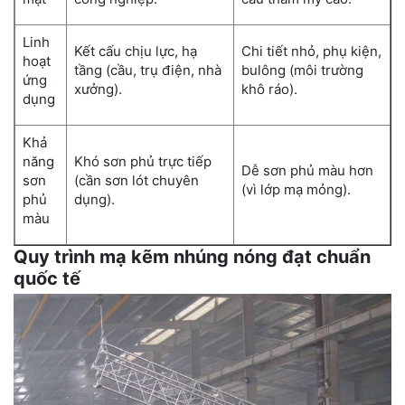
Linh
Kết cấu chịu lực, hạ
Chi tiết nhỏ, phụ kiện,
hoạt
tầng (cầu, trụ điện, nhà
bulông (môi trường
ứng
xưởng).
khô ráo).
dụng
Khả
năng
Khó sơn phủ trực tiếp
Dễ sơn phủ màu hơn
sơn
(cần sơn lót chuyên
(vì lớp mạ mỏng).
phủ
dụng).
màu
Quy trình mạ kẽm nhúng nóng đạt chuẩn
quốc tế