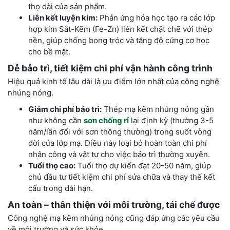
thọ dài của sản phẩm.
Liên kết luyện kim:
Phản ứng hóa học tạo ra các lớp
hợp kim Sắt-Kẽm (Fe-Zn) liên kết chặt chẽ với thép
nền, giúp chống bong tróc và tăng độ cứng cơ học
cho bề mặt.
Dễ bảo trì, tiết kiệm chi phí vận hành công trình
Hiệu quả kinh tế lâu dài là ưu điểm lớn nhất của công nghệ
nhúng nóng.
Giảm chi phí bảo trì:
Thép mạ kẽm nhúng nóng gần
như không cần
sơn chống rỉ
lại định kỳ (thường 3-5
năm/lần đối với sơn thông thường) trong suốt vòng
đời của lớp mạ. Điều này loại bỏ hoàn toàn chi phí
nhân công và vật tư cho việc bảo trì thường xuyên.
Tuổi thọ cao:
Tuổi thọ dự kiến đạt 20-50 năm, giúp
chủ đầu tư tiết kiệm chi phí sửa chữa và thay thế kết
cấu trong dài hạn.
An toàn – thân thiện với môi trường, tái chế được
Công nghệ mạ kẽm nhúng nóng cũng đáp ứng các yêu cầu
về môi trường và sức khỏe.