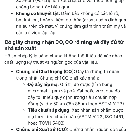
Sắt-Kẽm (Fe-Zn) liên kết chặt chẽ với thép nền, giúp
chống bong tróc hiệu quả.
Không có khuyết tật:
Đảm bảo không có các lỗ rỗ,
bọt khí lớn, hoặc xỉ kẽm dư thừa (dross) bám dính quá
nhiều trên bề mặt, vì chúng làm giảm tính thẩm mỹ và
cản trở việc lắp ráp.
Có giấy chứng nhận CO, CQ rõ ràng và đầy đủ từ
nhà sản xuất
Hồ sơ pháp lý là bằng chứng không thể thiếu để xác nhận
chất lượng kỹ thuật và nguồn gốc của vật liệu.
Chứng chỉ Chất lượng (CQ):
Đây là chứng từ quan
trọng nhất. Chứng chỉ CQ phải xác nhận:
Độ dày lớp mạ:
Giá trị đo được (tính bằng
micromet – μm) và phải đạt hoặc vượt qua độ
dày tối thiểu quy định trong tiêu chuẩn hợp
đồng (ví dụ: 50μm đến 85μm theo ASTM A123).
Tiêu chuẩn áp dụng:
Xác nhận sản phẩm được
mạ theo tiêu chuẩn nào (ASTM A123, ISO 1461,
hoặc TCVN 5408).
Chứng chỉ Xuất xứ (CO):
Chứng nhận nguồn gốc của