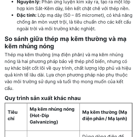
Nguyên lý:
Phản ứng luyện kim xảy ra, tạo ra một lớp
hợp kim Sắt-Kẽm dày, liên kết chặt chẽ với thép nền.
Đặc tính:
Lớp mạ dày (50 – 85 micromet), có khả năng
chống ăn mòn vượt trội, là tiêu chuẩn cho các kết cấu
ngoài trời và môi trường khắc nghiệt.
So sánh giữa thép mạ kẽm thường và mạ
kẽm nhúng nóng
Thép mạ kẽm thường (mạ điện phân) và mạ kẽm nhúng
nóng là hai phương pháp bảo vệ thép phổ biến, nhưng có
sự khác biệt cốt lõi về quy trình, chất lượng lớp phủ và hiệu
quả kinh tế lâu dài. Lựa chọn phương pháp nào phụ thuộc
vào môi trường sử dụng và tuổi thọ mong muốn của kết
cấu.
Quy trình sản xuất khác nhau
Mạ kẽm nhúng nóng
Tiêu
Mạ kẽm thường (Mạ
(Hot-Dip
chí
điện phân / Mạ lạnh)
Galvanizing)
Dùng dòng điện để