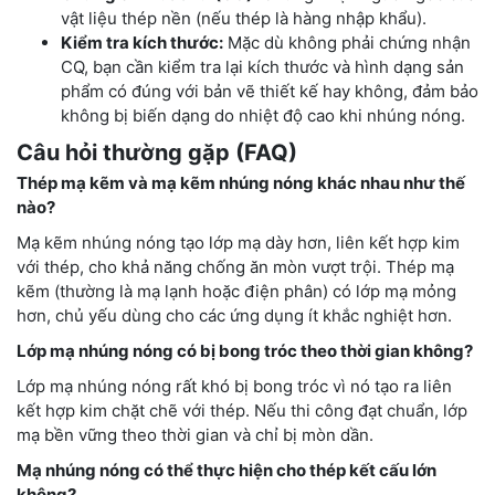
vật liệu thép nền (nếu thép là hàng nhập khẩu).
Kiểm tra kích thước:
Mặc dù không phải chứng nhận
CQ, bạn cần kiểm tra lại kích thước và hình dạng sản
phẩm có đúng với bản vẽ thiết kế hay không, đảm bảo
không bị biến dạng do nhiệt độ cao khi nhúng nóng.
Câu hỏi thường gặp (FAQ)
Thép mạ kẽm và mạ kẽm nhúng nóng khác nhau như thế
nào?
Mạ kẽm nhúng nóng tạo lớp mạ dày hơn, liên kết hợp kim
với thép, cho khả năng chống ăn mòn vượt trội. Thép mạ
kẽm (thường là mạ lạnh hoặc điện phân) có lớp mạ mỏng
hơn, chủ yếu dùng cho các ứng dụng ít khắc nghiệt hơn.
Lớp mạ nhúng nóng có bị bong tróc theo thời gian không?
Lớp mạ nhúng nóng rất khó bị bong tróc vì nó tạo ra liên
kết hợp kim chặt chẽ với thép. Nếu thi công đạt chuẩn, lớp
mạ bền vững theo thời gian và chỉ bị mòn dần.
Mạ nhúng nóng có thể thực hiện cho thép kết cấu lớn
không?