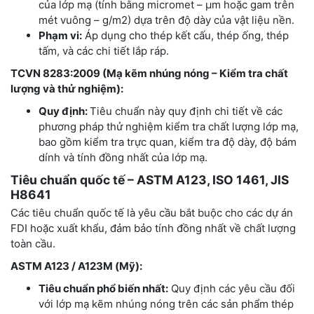
của lớp mạ (tính bằng micromet – μm hoặc gam trên
mét vuông – g/m2) dựa trên độ dày của vật liệu nền.
Phạm vi:
Áp dụng cho thép kết cấu, thép ống, thép
tấm, và các chi tiết lắp ráp.
TCVN 8283:2009 (Mạ kẽm nhúng nóng – Kiểm tra chất
lượng và thử nghiệm):
Quy định:
Tiêu chuẩn này quy định chi tiết về các
phương pháp thử nghiệm kiểm tra chất lượng lớp mạ,
bao gồm kiểm tra trực quan, kiểm tra độ dày, độ bám
dính và tính đồng nhất của lớp mạ.
Tiêu chuẩn quốc tế – ASTM A123, ISO 1461, JIS
H8641
Các tiêu chuẩn quốc tế là yêu cầu bắt buộc cho các dự án
FDI hoặc xuất khẩu, đảm bảo tính đồng nhất về chất lượng
toàn cầu.
ASTM A123 / A123M (Mỹ):
Tiêu chuẩn phổ biến nhất:
Quy định các yêu cầu đối
với lớp mạ kẽm nhúng nóng trên các sản phẩm thép