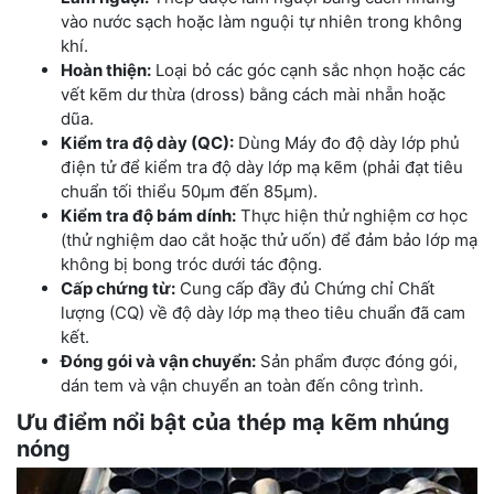
vào nước sạch hoặc làm nguội tự nhiên trong không
khí.
Hoàn thiện:
Loại bỏ các góc cạnh sắc nhọn hoặc các
vết kẽm dư thừa (dross) bằng cách mài nhẵn hoặc
dũa.
Kiểm tra độ dày (QC):
Dùng Máy đo độ dày lớp phủ
điện tử để kiểm tra độ dày lớp mạ kẽm (phải đạt tiêu
chuẩn tối thiểu 50μm đến 85μm).
Kiểm tra độ bám dính:
Thực hiện thử nghiệm cơ học
(thử nghiệm dao cắt hoặc thử uốn) để đảm bảo lớp mạ
không bị bong tróc dưới tác động.
Cấp chứng từ:
Cung cấp đầy đủ Chứng chỉ Chất
lượng (CQ) về độ dày lớp mạ theo tiêu chuẩn đã cam
kết.
Đóng gói và vận chuyển:
Sản phẩm được đóng gói,
dán tem và vận chuyển an toàn đến công trình.
Ưu điểm nổi bật của thép mạ kẽm nhúng
nóng