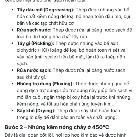
Tẩy dầu mỡ (Degreasing):
Thép được nhúng vào bể
hóa chất kiềm nóng để loại bỏ hoàn toàn dầu mỡ, bụi
bẩn và các tạp chất hữu cơ.
Rửa sạch nước:
Thép được rửa lại bằng nước sạch để
loại bỏ dư lượng hóa chất tẩy rửa.
Tẩy gỉ (Pickling):
Thép được nhúng vào bể axit
clohydric (HCl) loãng để loại bỏ hoàn toàn rỉ sét và
vảy hàn (mill scale) trên bề mặt, làm lộ ra thép nền
sạch.
Rửa nước sạch:
Thép được rửa lại bằng nước sạch
sau khi tẩy gỉ.
Nhúng trợ dung (Fluxing):
Thép được nhúng qua bể
dung dịch trợ dung. Lớp trợ dung này giúp làm sạch vi
mô lần cuối, ngăn thép bị oxy hóa lại trước khi nhúng
kẽm nóng, và tối ưu hóa phản ứng luyện kim.
Sấy khô (Drying):
Thép được sấy khô hoàn toàn
trong lò sấy để đảm bảo an toàn và chất lượng.
Bước 2 – Nhúng kẽm nóng chảy ở 450°C
Đây là giai đoạn cốt lõi, nơi lớp hợp kim bảo vệ được hình