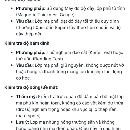
Phương pháp:
Sử dụng Máy đo độ dày lớp phủ từ tính
(Magnetic Thickness Gauge).
Yêu cầu:
Lớp mạ phải đạt độ dày tối thiểu quy định
(thường 50μm đến 85μm) tùy theo tiêu chuẩn và độ
dày thép nền.
Kiểm tra độ bám dính:
Phương pháp:
Thử nghiệm dao cắt (Knife Test) hoặc
thử uốn (Bending Test).
Yêu cầu:
Lớp mạ phải giữ nguyên, không được nứt vỡ
hoặc bong ra thành từng mảng lớn khi chịu tác động
cơ học.
Kiểm tra độ bóng/Bề mặt:
Thẩm mỹ:
Kiểm tra trực quan để đảm bảo bề mặt lớp
mạ phủ kín hoàn toàn, không có các vết kẽm dư thừa
(dross) nghiêm trọng hoặc khu vực bị lộ thép nền
(bare spots).
Lưu ý:
Lớp mạ nhúng nóng thường sần và không
bóng loáng như mạ điện phân. Điều này là dấu hiệu