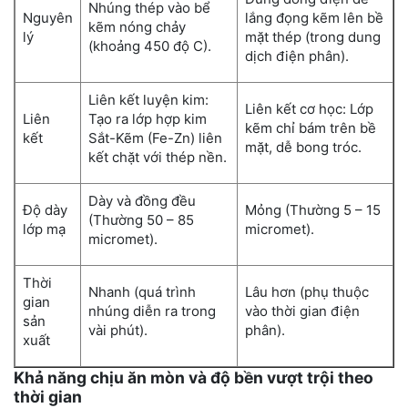
Nhúng thép vào bể
Nguyên
lắng đọng kẽm lên bề
kẽm nóng chảy
lý
mặt thép (trong dung
(khoảng 450 độ C).
dịch điện phân).
Liên kết luyện kim:
Liên kết cơ học: Lớp
Liên
Tạo ra lớp hợp kim
kẽm chỉ bám trên bề
kết
Sắt-Kẽm (Fe-Zn) liên
mặt, dễ bong tróc.
kết chặt với thép nền.
Dày và đồng đều
Độ dày
Mỏng (Thường 5 – 15
(Thường 50 – 85
lớp mạ
micromet).
micromet).
Thời
Nhanh (quá trình
Lâu hơn (phụ thuộc
gian
nhúng diễn ra trong
vào thời gian điện
sản
vài phút).
phân).
xuất
Khả năng chịu ăn mòn và độ bền vượt trội theo
thời gian