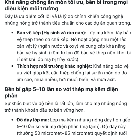
Khả năng chống ăn mòn tối ưu, bền bỉ trong mọi
điều kiện môi trường
Đây là ưu điểm cốt lõi và là lý do chính khiến công nghệ
nhúng nóng trở thành tiêu chuẩn cho các dự án quan trọng.
Bảo vệ kép (Hy sinh và rào cản):
Lớp mạ kẽm dày bảo
vệ thép theo cơ chế kép. Nó hoạt động như một rào
cản vật lý (ngăn nước và oxy) và cung cấp khả năng
bảo vệ hy sinh (kẽm tự tan để bảo vệ thép nền khỏi bị
rỉ sét khi lớp mạ bị trầy xước).
Thích hợp môi trường khắc nghiệt:
Khả năng bảo vệ
ưu việt giúp kết cấu thép chống lại sự ăn mòn do độ
ẩm cao, mưa nhiều, hơi muối biển, và mưa axit.
Bền bỉ gấp 5–10 lần so với thép mạ kẽm điện
phân
Sự khác biệt về độ bền là rất lớn, làm cho mạ nhúng nóng
trở thành khoản đầu tư bền vững hơn.
Độ dày lớp mạ:
Lớp mạ kẽm nhúng nóng dày hơn gấp
5–10 lần so với mạ điện phân (mạ lạnh). Độ dày này
(thường 50 micromet−85 micromet) quyết định tuổi