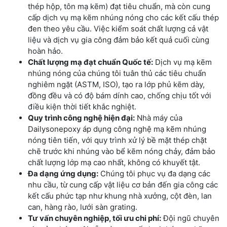
thép hộp, tôn mạ kẽm) đạt tiêu chuẩn, mà còn cung
cấp dịch vụ mạ kẽm nhúng nóng cho các kết cấu thép
đen theo yêu cầu. Việc kiểm soát chất lượng cả vật
liệu và dịch vụ gia công đảm bảo kết quả cuối cùng
hoàn hảo.
Chất lượng mạ đạt chuẩn Quốc tế:
Dịch vụ mạ kẽm
nhúng nóng của chúng tôi tuân thủ các tiêu chuẩn
nghiêm ngặt (ASTM, ISO), tạo ra lớp phủ kẽm dày,
đồng đều và có độ bám dính cao, chống chịu tốt với
điều kiện thời tiết khắc nghiệt.
Quy trình công nghệ hiện đại:
Nhà máy của
Dailysonepoxy áp dụng công nghệ mạ kẽm nhúng
nóng tiên tiến, với quy trình xử lý bề mặt thép chặt
chẽ trước khi nhúng vào bể kẽm nóng chảy, đảm bảo
chất lượng lớp mạ cao nhất, không có khuyết tật.
Đa dạng ứng dụng:
Chúng tôi phục vụ đa dạng các
nhu cầu, từ cung cấp vật liệu cơ bản đến gia công các
kết cấu phức tạp như khung nhà xưởng, cột đèn, lan
can, hàng rào, lưới sàn grating.
Tư vấn chuyên nghiệp, tối ưu chi phí:
Đội ngũ chuyên