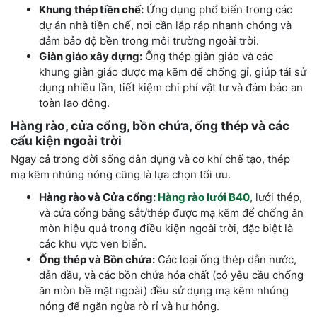
Khung thép tiền chế:
Ứng dụng phổ biến trong các
dự án nhà tiền chế, nơi cần lắp ráp nhanh chóng và
đảm bảo độ bền trong môi trường ngoài trời.
Giàn giáo xây dựng:
Ống thép giàn giáo và các
khung giàn giáo được mạ kẽm để chống gỉ, giúp tái sử
dụng nhiều lần, tiết kiệm chi phí vật tư và đảm bảo an
toàn lao động.
Hàng rào, cửa cổng, bồn chứa, ống thép và các
cấu kiện ngoài trời
Ngay cả trong đời sống dân dụng và cơ khí chế tạo, thép
mạ kẽm nhúng nóng cũng là lựa chọn tối ưu.
Hàng rào và Cửa cổng:
Hàng rào lưới B40
, lưới thép,
và cửa cổng bằng sắt/thép được mạ kẽm để chống ăn
mòn hiệu quả trong điều kiện ngoài trời, đặc biệt là
các khu vực ven biển.
Ống thép và Bồn chứa:
Các loại ống thép dẫn nước,
dẫn dầu, và các bồn chứa hóa chất (có yêu cầu chống
ăn mòn bề mặt ngoài) đều sử dụng mạ kẽm nhúng
nóng để ngăn ngừa rò rỉ và hư hỏng.