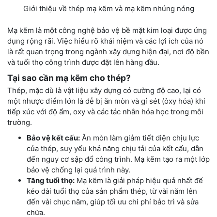
Giới thiệu về thép mạ kẽm và mạ kẽm nhúng nóng
Mạ kẽm là một công nghệ bảo vệ bề mặt kim loại được ứng
dụng rộng rãi. Việc hiểu rõ khái niệm và các lợi ích của nó
là rất quan trọng trong ngành xây dựng hiện đại, nơi độ bền
và tuổi thọ công trình được đặt lên hàng đầu.
Tại sao cần mạ kẽm cho thép?
Thép, mặc dù là vật liệu xây dựng có cường độ cao, lại có
một nhược điểm lớn là dễ bị ăn mòn và gỉ sét (ôxy hóa) khi
tiếp xúc với độ ẩm, oxy và các tác nhân hóa học trong môi
trường.
Bảo vệ kết cấu:
Ăn mòn làm giảm tiết diện chịu lực
của thép, suy yếu khả năng chịu tải của kết cấu, dẫn
đến nguy cơ sập đổ công trình. Mạ kẽm tạo ra một lớp
bảo vệ chống lại quá trình này.
Tăng tuổi thọ:
Mạ kẽm là giải pháp hiệu quả nhất để
kéo dài tuổi thọ của sản phẩm thép, từ vài năm lên
đến vài chục năm, giúp tối ưu chi phí bảo trì và sửa
chữa.