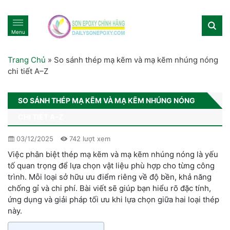
Menu
Trang Chủ
»
So sánh thép mạ kẽm và mạ kẽm nhúng nóng
chi tiết A–Z
SO SÁNH THÉP MẠ KẼM VÀ MẠ KẼM NHÚNG NÓNG
CHI TIẾT A–Z
03/12/2025
742 lượt xem
Việc phân biệt thép mạ kẽm và mạ kẽm nhúng nóng là yếu
tố quan trọng để lựa chọn vật liệu phù hợp cho từng công
trình. Mỗi loại sở hữu ưu điểm riêng về độ bền, khả năng
chống gỉ và chi phí. Bài viết sẽ giúp bạn hiểu rõ đặc tính,
ứng dụng và giải pháp tối ưu khi lựa chọn giữa hai loại thép
này.