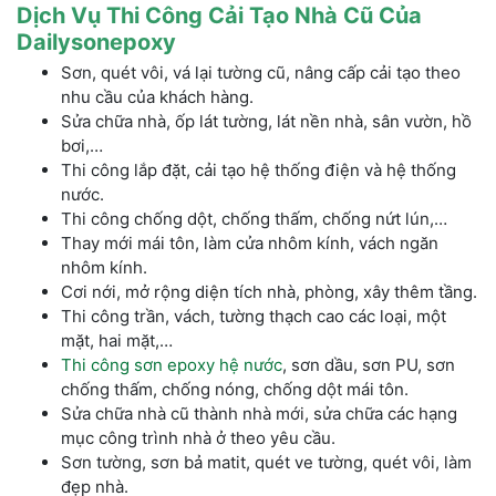
Dịch Vụ Thi Công Cải Tạo Nhà Cũ Của
Dailysonepoxy
Sơn, quét vôi, vá lại tường cũ, nâng cấp cải tạo theo
nhu cầu của khách hàng.
Sửa chữa nhà, ốp lát tường, lát nền nhà, sân vườn, hồ
bơi,…
Thi công lắp đặt, cải tạo hệ thống điện và hệ thống
nước.
Thi công chống dột, chống thấm, chống nứt lún,…
Thay mới mái tôn, làm cửa nhôm kính, vách ngăn
nhôm kính.
Cơi nới, mở rộng diện tích nhà, phòng, xây thêm tầng.
Thi công trần, vách, tường thạch cao các loại, một
mặt, hai mặt,…
Thi công sơn epoxy hệ nước
, sơn dầu, sơn PU, sơn
chống thấm, chống nóng, chống dột mái tôn.
Sửa chữa nhà cũ thành nhà mới, sửa chữa các hạng
mục công trình nhà ở theo yêu cầu.
Sơn tường, sơn bả matit, quét ve tường, quét vôi, làm
đẹp nhà.