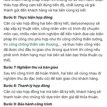
thảo hợp đồng cam kết đúng tiến độ, chất lượng và giá
thành gửi đến khách hàng và hai bên cùng ký kết.
Bước 6:
Thực hiện hợp đồng
Căn cứ vào hợp đồng hai bên đã ký kết, dailysonepoxy sẽ
sắp xếp kỹ thuật viên, công nhân viên có trình độ chuyên
môn cao, nhiều năm kinh nghiệm để tiến hành đưa các biện
pháp thi công cho phù hợp như thi công chống thấm tường,
thi công chống thấm sân thượng
,… và thực hiện công việc
đã được chủ đầu tư giao cho (trong quá trình thi công nếu
phát sinh thêm hạng mục hai bên sẽ bàn bạc thỏa thuận cụ
thể).
Bước 7:
Nghiệm thu và bàn giao
Sau khi công trình đã hoàn thành, hai bên sẽ cùng nhau đi
nghiệm thu đo đạc (nếu có) để bàn giao cho khách hàng.
Bước 8:
Thanh lý hợp đồng
Căn cứ vào hợp đồng hai mà bên đã ký kết, khách hàng sẽ
thanh toán cho chúng tôi dựa trên đơn giá đã thỏa thuận.
Bước 9:
Bảo hành công trình