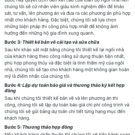
chúng tôi sẽ cử nhân viên giàu kinh nghiệm đến để khảo
sát, tư vấn, lên phương án và đưa ra các phương án phù hợp
nhất cho khách hàng. Đặc biệt, chúng tôi sẽ lựa chọn
những biện pháp thi công phù hợp nhất để không ảnh
hưởng đến những hộ gia đình xung quanh.
Bước 3:
Thiết kế bản vẽ cải tạo và sửa chữa
Sau khi khảo sát mặt bằng chúng tôi thiết kế lại ngôi nhà
của khách hàng theo công năng sử dụng thuận tiện nhất,
phù hợp phong thủy và đặc biệt là tính thẩm mỹ của ngôi
nhà, chúng tôi sẽ tạo cho khách hàng một không gian hoàn
mỹ là điểm nhấn của chúng tôi.
Bước 4:
Lập dự toán báo giá và thương thảo ký kết hợp
đồng
Sau khi chúng tôi thiết kế bản vẽ và lên phương án thi
công, chúng tôi sẽ lập dự toán báo giá chi phí công trình và
chúng tôi sẽ gửi bảng dự toán chi tiết từng hạng mục đến
khách hàng.
Bước 5:
Thương thảo hợp đồng
Nếu khách hàng chấp thuận thì chúng tôi sẽ tiến hành soạn