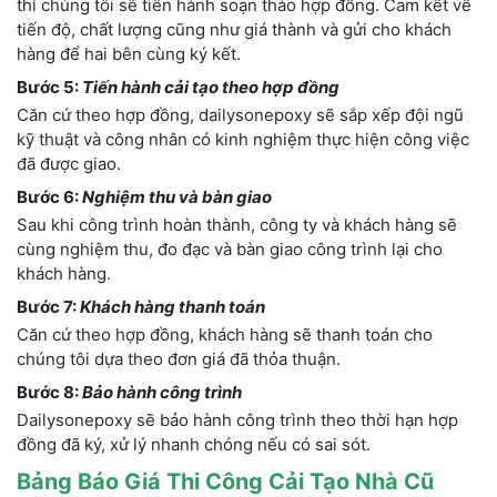
thì chúng tôi sẽ tiến hành soạn thảo hợp đồng. Cam kết về
tiến độ, chất lượng cũng như giá thành và gửi cho khách
hàng để hai bên cùng ký kết.
Bước 5:
Tiến hành cải tạo theo hợp đồng
Căn cứ theo hợp đồng, dailysonepoxy sẽ sắp xếp đội ngũ
kỹ thuật và công nhân có kinh nghiệm thực hiện công việc
đã được giao.
Bước 6:
Nghiệm thu và bàn giao
Sau khi công trình hoàn thành, công ty và khách hàng sẽ
cùng nghiệm thu, đo đạc và bàn giao công trình lại cho
khách hàng.
Bước 7:
Khách hàng thanh toán
Căn cứ theo hợp đồng, khách hàng sẽ thanh toán cho
chúng tôi dựa theo đơn giá đã thỏa thuận.
Bước 8:
Bảo hành công trình
Dailysonepoxy sẽ bảo hành công trình theo thời hạn hợp
đồng đã ký, xử lý nhanh chóng nếu có sai sót.
Bảng Báo Giá Thi Công Cải Tạo Nhà Cũ