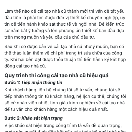
Làm thế nào để cải tạo nhà cũ thành mới thì vấn đề tất yếu
đầu tiên là phải tìm được đơn vị thiết kế chuyên nghiệp, uy
tín để tiến hành khảo sát thực tế về ngôi nhà. Để kiến trúc
sư nắm bắt ý tưởng và lên phương án thiết kế ban đầu dựa
trên mong muốn và yêu cầu của chủ đầu tư.
Sau khi có được bản vẽ cải tạo nhà cũ như ý muốn, bạn có
thể thảo luận thêm về chi phí trang trí sửa chữa của công
ty. Khi hai bên đạt được thỏa thuận thì tiến hành ký kết hợp
đồng cải tạo nhà cũ.
Quy trình thi công cải tạo nhà cũ hiệu quả
Bước 1:
Tiếp nhận thông tin
Khi khách hàng liên hệ chúng tôi sẽ tư vấn, chúng tôi sẽ
tiếp nhận thông tin từ khách hàng, hệ lịch cụ thể, chúng tôi
sẽ cử nhân viên nhiệt tình giàu kinh nghiệm về cải tạo nhà
để tư vấn cho khách hàng một cách hiệu quả nhất.
Bước 2:
Khảo sát hiện trạng
Việc khảo sát hiện trạng công trình là vấn đề quan trọng,
bước này quyết định đến kết cấu của toàn bộ ngôi nhà nên