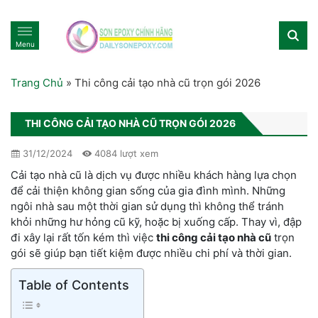
Menu
Trang Chủ
»
Thi công cải tạo nhà cũ trọn gói 2026
THI CÔNG CẢI TẠO NHÀ CŨ TRỌN GÓI 2026
31/12/2024
4084 lượt xem
Cải tạo nhà cũ là dịch vụ được nhiều khách hàng lựa chọn
để cải thiện không gian sống của gia đình mình. Những
ngôi nhà sau một thời gian sử dụng thì không thể tránh
khỏi những hư hỏng cũ kỹ, hoặc bị xuống cấp. Thay vì, đập
đi xây lại rất tốn kém thì việc
thi công cải tạo nhà cũ
trọn
gói sẽ giúp bạn tiết kiệm được nhiều chi phí và thời gian.
Table of Contents