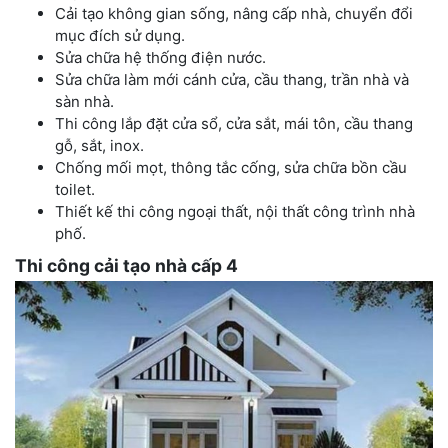
Cải tạo không gian sống, nâng cấp nhà, chuyển đổi
mục đích sử dụng.
Sửa chữa hệ thống điện nước.
Sửa chữa làm mới cánh cửa, cầu thang, trần nhà và
sàn nhà.
Thi công lắp đặt cửa sổ, cửa sắt, mái tôn, cầu thang
gỗ, sắt, inox.
Chống mối mọt, thông tắc cống, sửa chữa bồn cầu
toilet.
Thiết kế thi công ngoại thất, nội thất công trình nhà
phố.
Thi công cải tạo nhà cấp 4