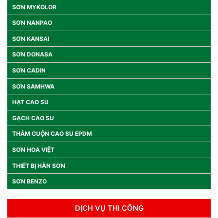
SƠN MYKOLOR
SƠN NANPAO
SƠN KANSAI
SƠN DONASA
SƠN CADIN
SƠN SAMHWA
HẠT CAO SU
GẠCH CAO SU
THẢM CUỘN CAO SU EPDM
SƠN HOA VIỆT
THIẾT BỊ HÀN SƠN
SƠN BENZO
DỊCH VỤ THI CÔNG