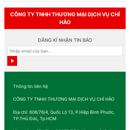
CÔNG TY TNHH THƯƠNG MẠI DỊCH VỤ CHÍ
HÀO
ĐĂNG KÍ NHẬN TIN BÁO
Thông tin liên hệ
CÔNG TY TNHH THƯƠNG MẠI DỊCH VỤ CHÍ HÀO
Địa chỉ: 606/76/4, Quốc Lộ 13, P.Hiệp Bình Phước,
TP.THủ Đức, Tp.HCM