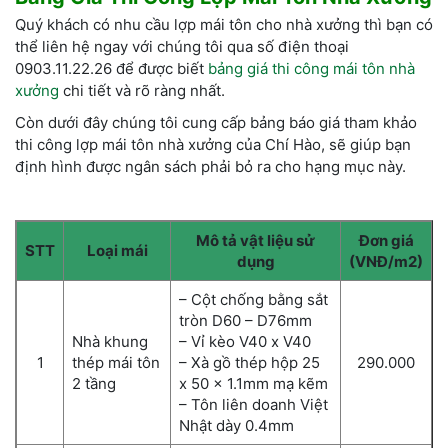
Quý khách có nhu cầu lợp mái tôn cho nhà xưởng thì bạn có
thể liên hệ ngay với chúng tôi qua số điện thoại
0903.11.22.26 để được biết
bảng giá thi công mái tôn nhà
xưởng
chi tiết và rõ ràng nhất.
Còn dưới đây chúng tôi cung cấp bảng báo giá tham khảo
thi công lợp mái tôn nhà xưởng của Chí Hào, sẽ giúp bạn
định hình được ngân sách phải bỏ ra cho hạng mục này.
Mô tả vật liệu sử
Đơn giá
STT
Loại mái
dụng
(VNĐ/m2)
– Cột chống bằng sắt
tròn D60 – D76mm
Nhà khung
– Vỉ kèo V40 x V40
1
thép mái tôn
– Xà gồ thép hộp 25
290.000
2 tầng
x 50 x 1.1mm mạ kẽm
– Tôn liên doanh Việt
Nhật dày 0.4mm