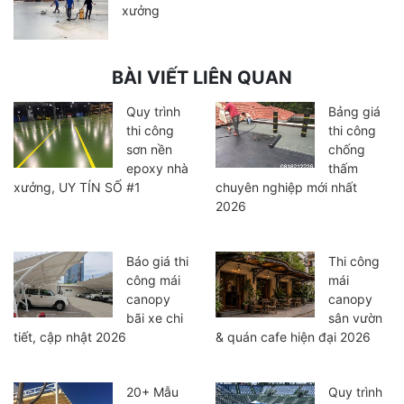
xưởng
BÀI VIẾT LIÊN QUAN
Quy trình
Bảng giá
thi công
thi công
sơn nền
chống
epoxy nhà
thấm
xưởng, UY TÍN SỐ #1
chuyên nghiệp mới nhất
2026
Báo giá thi
Thi công
công mái
mái
canopy
canopy
bãi xe chi
sân vườn
tiết, cập nhật 2026
& quán cafe hiện đại 2026
20+ Mẫu
Quy trình