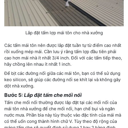
Lắp đặt tấm lợp mái tôn cho nhà xưởng
Các tấm mái tôn nên được lắp đặt tuần tự từ điểm cao nhất
rồi xuống mép mái. Cần lưu ý rằng tấm lợp đầu tiên phải
cao hơn mái nhà ít nhất 3/4 inch. Đối với các tấm tiếp theo,
hãy chồng lên nhau ít nhất 1 inch.
Để bịt các đường nối giữa các mái tôn, bạn có thể sử dụng
keo silicon, sẽ giúp các đường nối se khít lại và không gây
dột nhà xưởng.
Bước 5:
Lắp đặt tấm che mối nối
Tấm che mối nối thường được lắp đặt tại các mối nối của
mái tôn nhà xưởng để che mối nối, hạn chế bụi và ngăn
nước mưa. Phần bìa này tùy thuộc vào đặc tính của mái mà
có thể uốn cong thành hình chữ V. Tùy theo độ rộng của
máng tấm che sẽ quyết định sử dụng 1 hay 2 hàng đinh.