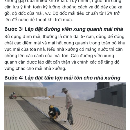
không gặp quá nhiều khó khăn. Tuy nhiên, người thi công
cần lưu ý tính toán kỹ lưỡng khoảng cách và độ dày của xà
gồ, độ dốc của mái, v.v. Độ dốc mái tiêu chuẩn từ 15% trở
lên để nước dễ thoát khi trời mưa.
Bước 3:
Lắp đặt đường viền xung quanh mái nhà
Sử dụng đinh mái, thường là đinh dài 5-7cm, dùng để đóng
chặt các diềm mái và mái hắt xung quanh trong toàn bộ khu
vực mái của tòa nhà. Nếu nhà xưởng có máng nước thì cần
chồng lên các cánh của mái tôn. Các đường viền xung
quanh cần được lắp đặt cẩn thận và chính xác để tăng độ
vững chắc cho mái nhà xưởng.
Bước 4:
Lắp đặt tấm lợp mái tôn cho nhà xưởng