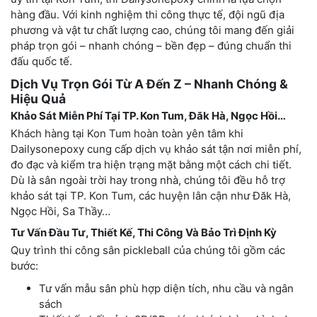
hàng đầu. Với kinh nghiệm thi công thực tế, đội ngũ địa
phương và vật tư chất lượng cao, chúng tôi mang đến giải
pháp trọn gói – nhanh chóng – bền đẹp – đúng chuẩn thi
đấu quốc tế.
Dịch Vụ Trọn Gói Từ A Đến Z – Nhanh Chóng &
Hiệu Quả
Khảo Sát Miễn Phí Tại TP. Kon Tum, Đăk Hà, Ngọc Hồi…
Khách hàng tại Kon Tum hoàn toàn yên tâm khi
Dailysonepoxy cung cấp dịch vụ khảo sát tận nơi miễn phí,
đo đạc và kiểm tra hiện trạng mặt bằng một cách chi tiết.
Dù là sân ngoài trời hay trong nhà, chúng tôi đều hỗ trợ
khảo sát tại TP. Kon Tum, các huyện lân cận như Đăk Hà,
Ngọc Hồi, Sa Thầy…
Tư Vấn Đầu Tư, Thiết Kế, Thi Công Và Bảo Trì Định Kỳ
Quy trình thi công sân pickleball của chúng tôi gồm các
bước:
Tư vấn mẫu sân phù hợp diện tích, nhu cầu và ngân
sách