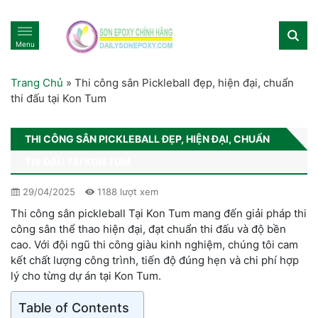
Menu
Trang Chủ
»
Thi công sân Pickleball đẹp, hiện đại, chuẩn
thi đấu tại Kon Tum
THI CÔNG SÂN PICKLEBALL ĐẸP, HIỆN ĐẠI, CHUẨN
THI ĐẤU TẠI KON TUM
29/04/2025
1188 lượt xem
Thi công sân pickleball Tại Kon Tum mang đến giải pháp thi
công sân thể thao hiện đại, đạt chuẩn thi đấu và độ bền
cao. Với đội ngũ thi công giàu kinh nghiệm, chúng tôi cam
kết chất lượng công trình, tiến độ đúng hẹn và chi phí hợp
lý cho từng dự án tại Kon Tum.
Table of Contents