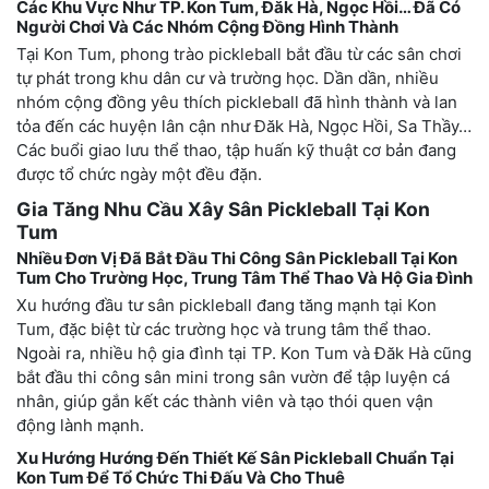
Các Khu Vực Như TP. Kon Tum, Đăk Hà, Ngọc Hồi… Đã Có
Người Chơi Và Các Nhóm Cộng Đồng Hình Thành
Tại Kon Tum, phong trào pickleball bắt đầu từ các sân chơi
tự phát trong khu dân cư và trường học. Dần dần, nhiều
nhóm cộng đồng yêu thích pickleball đã hình thành và lan
tỏa đến các huyện lân cận như Đăk Hà, Ngọc Hồi, Sa Thầy…
Các buổi giao lưu thể thao, tập huấn kỹ thuật cơ bản đang
được tổ chức ngày một đều đặn.
Gia Tăng Nhu Cầu Xây Sân Pickleball Tại Kon
Tum
Nhiều Đơn Vị Đã Bắt Đầu Thi Công Sân Pickleball Tại Kon
Tum Cho Trường Học, Trung Tâm Thể Thao Và Hộ Gia Đình
Xu hướng đầu tư sân pickleball đang tăng mạnh tại Kon
Tum, đặc biệt từ các trường học và trung tâm thể thao.
Ngoài ra, nhiều hộ gia đình tại TP. Kon Tum và Đăk Hà cũng
bắt đầu thi công sân mini trong sân vườn để tập luyện cá
nhân, giúp gắn kết các thành viên và tạo thói quen vận
động lành mạnh.
Xu Hướng Hướng Đến Thiết Kế Sân Pickleball Chuẩn Tại
Kon Tum Để Tổ Chức Thi Đấu Và Cho Thuê