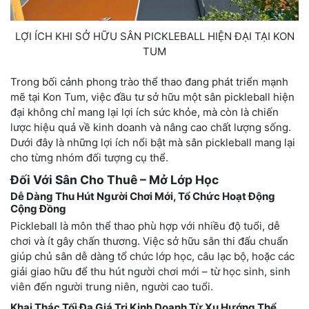
LỢI ÍCH KHI SỞ HỮU SÂN PICKLEBALL HIỆN ĐẠI TẠI KON
TUM
Trong bối cảnh phong trào thể thao đang phát triển mạnh
mẽ tại Kon Tum, việc đầu tư sở hữu một sân pickleball hiện
đại không chỉ mang lại lợi ích sức khỏe, mà còn là chiến
lược hiệu quả về kinh doanh và nâng cao chất lượng sống.
Dưới đây là những lợi ích nổi bật mà sân pickleball mang lại
cho từng nhóm đối tượng cụ thể.
Đối Với Sân Cho Thuê – Mở Lớp Học
Dễ Dàng Thu Hút Người Chơi Mới, Tổ Chức Hoạt Động
Cộng Đồng
Pickleball là môn thể thao phù hợp với nhiều độ tuổi, dễ
chơi và ít gây chấn thương. Việc sở hữu sân thi đấu chuẩn
giúp chủ sân dễ dàng tổ chức lớp học, câu lạc bộ, hoặc các
giải giao hữu để thu hút người chơi mới – từ học sinh, sinh
viên đến người trung niên, người cao tuổi.
Khai Thác Tối Đa Giá Trị Kinh Doanh Từ Xu Hướng Thể