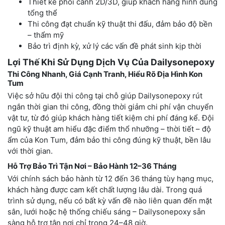
Thiết kế phối cảnh 2D/3D, giúp khách hàng hình dung
tổng thể
Thi công đạt chuẩn kỹ thuật thi đấu, đảm bảo độ bền
– thẩm mỹ
Bảo trì định kỳ, xử lý các vấn đề phát sinh kịp thời
Lợi Thế Khi Sử Dụng Dịch Vụ Của Dailysonepoxy
Thi Công Nhanh, Giá Cạnh Tranh, Hiểu Rõ Địa Hình Kon
Tum
Việc sở hữu đội thi công tại chỗ giúp Dailysonepoxy rút
ngắn thời gian thi công, đồng thời giảm chi phí vận chuyển
vật tư, từ đó giúp khách hàng tiết kiệm chi phí đáng kể. Đội
ngũ kỹ thuật am hiểu đặc điểm thổ nhưỡng – thời tiết – độ
ẩm của Kon Tum, đảm bảo thi công đúng kỹ thuật, bền lâu
với thời gian.
Hỗ Trợ Bảo Trì Tận Nơi – Bảo Hành 12–36 Tháng
Với chính sách bảo hành từ 12 đến 36 tháng tùy hạng mục,
khách hàng được cam kết chất lượng lâu dài. Trong quá
trình sử dụng, nếu có bất kỳ vấn đề nào liên quan đến mặt
sân, lưới hoặc hệ thống chiếu sáng – Dailysonepoxy sẵn
sàng hỗ trợ tận nơi chỉ trong 24–48 giờ.