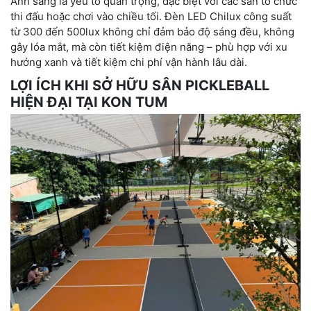
Ánh sáng là yếu tố quan trọng, đặc biệt với các sân tổ chức
thi đấu hoặc chơi vào chiều tối. Đèn LED Chilux công suất
từ 300 đến 500lux không chỉ đảm bảo độ sáng đều, không
gây lóa mắt, mà còn tiết kiệm điện năng – phù hợp với xu
hướng xanh và tiết kiệm chi phí vận hành lâu dài.
LỢI ÍCH KHI SỞ HỮU SÂN PICKLEBALL
HIỆN ĐẠI TẠI KON TUM