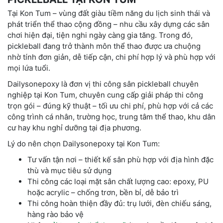
Tại Kon Tum – vùng đất giàu tiềm năng du lịch sinh thái và
phát triển thể thao cộng đồng – nhu cầu xây dựng các sân
chơi hiện đại, tiện nghi ngày càng gia tăng. Trong đó,
pickleball đang trở thành môn thể thao được ưa chuộng
nhờ tính đơn giản, dễ tiếp cận, chi phí hợp lý và phù hợp với
mọi lứa tuổi.
Dailysonepoxy là đơn vị thi công sân pickleball chuyên
nghiệp tại Kon Tum, chuyên cung cấp giải pháp thi công
trọn gói – đúng kỹ thuật – tối ưu chi phí, phù hợp với cả các
công trình cá nhân, trường học, trung tâm thể thao, khu dân
cư hay khu nghỉ dưỡng tại địa phương.
Lý do nên chọn Dailysonepoxy tại Kon Tum:
Tư vấn tận nơi – thiết kế sân phù hợp với địa hình đặc
thù và mục tiêu sử dụng
Thi công các loại mặt sân chất lượng cao: epoxy, PU
hoặc acrylic – chống trơn, bền bỉ, dễ bảo trì
Thi công hoàn thiện đầy đủ: trụ lưới, đèn chiếu sáng,
hàng rào bảo vệ