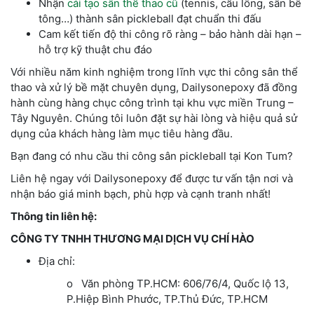
Nhận
cải tạo sân thể thao cũ
(tennis, cầu lông, sân bê
tông…) thành sân pickleball đạt chuẩn thi đấu
Cam kết tiến độ thi công rõ ràng – bảo hành dài hạn –
hỗ trợ kỹ thuật chu đáo
Với nhiều năm kinh nghiệm trong lĩnh vực thi công sân thể
thao và xử lý bề mặt chuyên dụng, Dailysonepoxy đã đồng
hành cùng hàng chục công trình tại khu vực miền Trung –
Tây Nguyên. Chúng tôi luôn đặt sự hài lòng và hiệu quả sử
dụng của khách hàng làm mục tiêu hàng đầu.
Bạn đang có nhu cầu thi công sân pickleball tại Kon Tum?
Liên hệ ngay với Dailysonepoxy để được tư vấn tận nơi và
nhận báo giá minh bạch, phù hợp và cạnh tranh nhất!
Thông tin liên hệ:
CÔNG TY TNHH THƯƠNG MẠI DỊCH VỤ CHÍ HÀO
Địa chỉ:
o Văn phòng TP.HCM: 606/76/4, Quốc lộ 13,
P.Hiệp Bình Phước, TP.Thủ Đức, TP.HCM