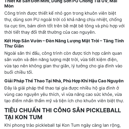
Thiết Kế Sân Đơn Mini, Dùng Sơn PU Chống Tia UV, Mài
Mòn
Công trình được thiết kế nhỏ gọn trong khuôn viên biệt
thự, dùng sơn PU ngoài trời có khả năng chịu nhiệt, chống
tia cực tím, bám dính tốt trên bề mặt bê tông và phù hợp với
thời tiết thay đổi thất thường của cao nguyên.
Kết Hợp Sân Vườn – Đèn Năng Lượng Mặt Trời – Tăng Tính
Thư Giãn
Ngoài sân thi đấu, công trình còn được tích hợp cảnh quan
sân vườn và đèn năng lượng mặt trời, vừa tiết kiệm điện,
vừa tạo nên không gian thư giãn, lý tưởng cho gia đình vào
buổi chiều tối.
Giải Pháp Thể Thao Tại Nhà, Phù Hợp Khí Hậu Cao Nguyên
Đây là giải pháp thể thao tại gia được nhiều hộ gia đình ở
vùng cao nguyên yêu thích, vì vừa nâng cao sức khỏe, vừa
tạo điểm nhấn thẩm mỹ và tiện ích cho khuôn viên biệt thự.
TIÊU CHUẨN THI CÔNG SÂN PICKLEBALL
TẠI KON TUM
Khi phong trào pickleball tại Kon Tum ngày càng lan rộng,