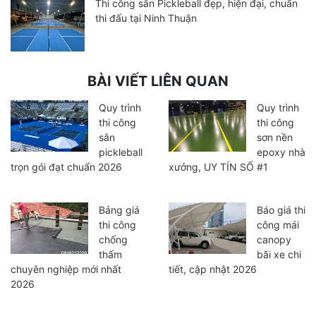
Thi công sân Pickleball đẹp, hiện đại, chuẩn
thi đấu tại Ninh Thuận
BÀI VIẾT LIÊN QUAN
Quy trình
Quy trình
thi công
thi công
sân
sơn nền
pickleball
epoxy nhà
trọn gói đạt chuẩn 2026
xưởng, UY TÍN SỐ #1
Bảng giá
Báo giá thi
thi công
công mái
chống
canopy
thấm
bãi xe chi
chuyên nghiệp mới nhất
tiết, cập nhật 2026
2026