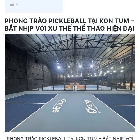
PHONG TRÀO PICKLEBALL TẠI KON TUM –
BẮT NHỊP VỚI XU THẾ THỂ THAO HIỆN ĐẠI
PHONG TRÀO PICKLEBALL TẠI KON TUM – BẮT NHỊP VỚI