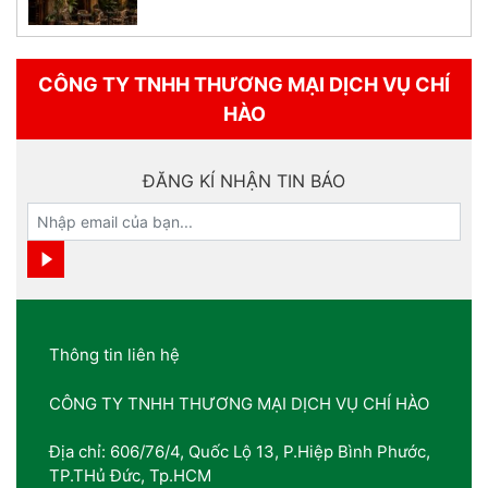
CÔNG TY TNHH THƯƠNG MẠI DỊCH VỤ CHÍ
HÀO
ĐĂNG KÍ NHẬN TIN BÁO
Thông tin liên hệ
CÔNG TY TNHH THƯƠNG MẠI DỊCH VỤ CHÍ HÀO
Địa chỉ: 606/76/4, Quốc Lộ 13, P.Hiệp Bình Phước,
TP.THủ Đức, Tp.HCM