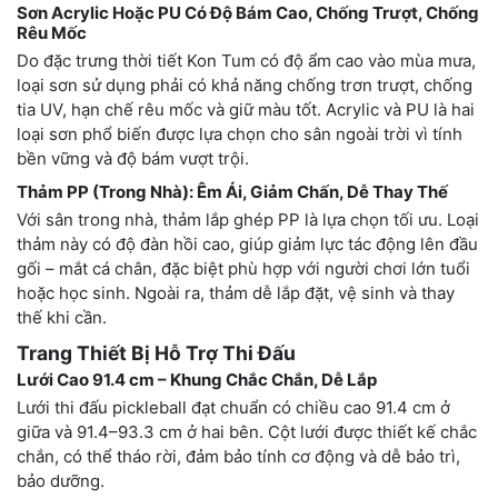
Sơn Acrylic Hoặc PU Có Độ Bám Cao, Chống Trượt, Chống
Rêu Mốc
Do đặc trưng thời tiết Kon Tum có độ ẩm cao vào mùa mưa,
loại sơn sử dụng phải có khả năng chống trơn trượt, chống
tia UV, hạn chế rêu mốc và giữ màu tốt. Acrylic và PU là hai
loại sơn phổ biến được lựa chọn cho sân ngoài trời vì tính
bền vững và độ bám vượt trội.
Thảm PP (Trong Nhà): Êm Ái, Giảm Chấn, Dễ Thay Thế
Với sân trong nhà, thảm lắp ghép PP là lựa chọn tối ưu. Loại
thảm này có độ đàn hồi cao, giúp giảm lực tác động lên đầu
gối – mắt cá chân, đặc biệt phù hợp với người chơi lớn tuổi
hoặc học sinh. Ngoài ra, thảm dễ lắp đặt, vệ sinh và thay
thế khi cần.
Trang Thiết Bị Hỗ Trợ Thi Đấu
Lưới Cao 91.4 cm – Khung Chắc Chắn, Dễ Lắp
Lưới thi đấu pickleball đạt chuẩn có chiều cao 91.4 cm ở
giữa và 91.4–93.3 cm ở hai bên. Cột lưới được thiết kế chắc
chắn, có thể tháo rời, đảm bảo tính cơ động và dễ bảo trì,
bảo dưỡng.