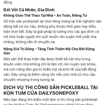
đồng.
Đối Với Cá Nhân, Gia Đình
Không Gian Thể Thao Tại Nhà – An Toàn, Riêng Tư
Sở hữu sân pickleball tại nhà riêng mang lại trải nghiệm vận
động bất cứ lúc nào, không phụ thuộc thời gian hay điều
kiện thời tiết. Đây là giải pháp lý tưởng cho các gia đình có
trẻ nhỏ hoặc người lớn tuổi muốn rèn luyện thể chất nhẹ
nhàng, không cần di chuyển xa.
Nâng Giá Trị Sống – Tăng Tính Thẩm Mỹ Cho Bất Động
Sản
Một sân thể thao hiện đại được thiết kế hài hòa trong
khuôn viên nhà không chỉ là tiện ích rèn luyện sức khỏe,
mà còn nâng tầm giá trị thẩm mỹ và kinh tế của bất động
sản. Đây cũng là điểm cộng lớn nếu chủ nhà có nhu cầu
chuyển nhượng trong tương lai.
DỊCH VỤ THI CÔNG SÂN PICKLEBALL TẠI
KON TUM CỦA DAILYSONEPOXY
Nếu bạn đang tìm kiếm một đơn vị thi công sân pickleball
uy tín tại Kon Tum, thì Dailysonepoxy chính là lựa chọn