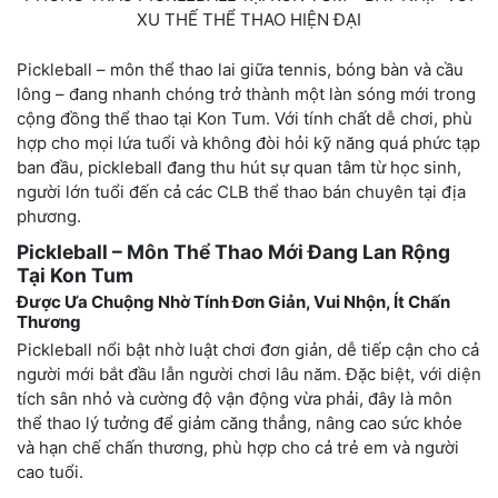
XU THẾ THỂ THAO HIỆN ĐẠI
Pickleball – môn thể thao lai giữa tennis, bóng bàn và cầu
lông – đang nhanh chóng trở thành một làn sóng mới trong
cộng đồng thể thao tại Kon Tum. Với tính chất dễ chơi, phù
hợp cho mọi lứa tuổi và không đòi hỏi kỹ năng quá phức tạp
ban đầu, pickleball đang thu hút sự quan tâm từ học sinh,
người lớn tuổi đến cả các CLB thể thao bán chuyên tại địa
phương.
Pickleball – Môn Thể Thao Mới Đang Lan Rộng
Tại Kon Tum
Được Ưa Chuộng Nhờ Tính Đơn Giản, Vui Nhộn, Ít Chấn
Thương
Pickleball nổi bật nhờ luật chơi đơn giản, dễ tiếp cận cho cả
người mới bắt đầu lẫn người chơi lâu năm. Đặc biệt, với diện
tích sân nhỏ và cường độ vận động vừa phải, đây là môn
thể thao lý tưởng để giảm căng thẳng, nâng cao sức khỏe
và hạn chế chấn thương, phù hợp cho cả trẻ em và người
cao tuổi.