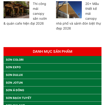
Thi công
20+ Mẫu
mái
thiết kế
canopy
mái
sân vườn
canopy
& quán cafe hiện đại 2026
nhà phố và sảnh đón biệt thự
đẹp 2026
DANH MỤC SẢN PHẨM
SƠN COLORI
SƠN EXPO
SƠN DULUX
SƠN JOTUN
SƠN Á ĐÔNG
SƠN BẠCH TUYẾT