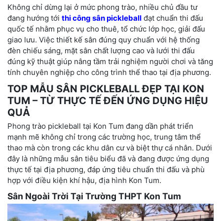
Không chỉ dừng lại ở mức phong trào, nhiều chủ đầu tư
đang hướng tới
thi công sân pickleball
đạt chuẩn thi đấu
quốc tế nhằm phục vụ cho thuê, tổ chức lớp học, giải đấu
giao lưu. Việc thiết kế sân đúng quy chuẩn với hệ thống
đèn chiếu sáng, mặt sân chất lượng cao và lưới thi đấu
đúng kỹ thuật giúp nâng tầm trải nghiệm người chơi và tăng
tính chuyên nghiệp cho công trình thể thao tại địa phương.
TOP MẪU SÂN PICKLEBALL ĐẸP TẠI KON
TUM – TỪ THỰC TẾ ĐẾN ỨNG DỤNG HIỆU
QUẢ
Phong trào pickleball tại Kon Tum đang dần phát triển
mạnh mẽ không chỉ trong các trường học, trung tâm thể
thao mà còn trong các khu dân cư và biệt thự cá nhân. Dưới
đây là những mẫu sân tiêu biểu đã và đang được ứng dụng
thực tế tại địa phương, đáp ứng tiêu chuẩn thi đấu và phù
hợp với điều kiện khí hậu, địa hình Kon Tum.
Sân Ngoài Trời Tại Trường THPT Kon Tum