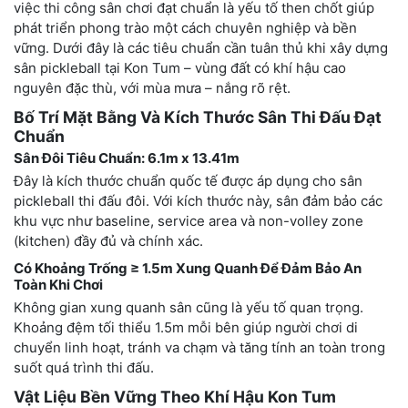
việc thi công sân chơi đạt chuẩn là yếu tố then chốt giúp
phát triển phong trào một cách chuyên nghiệp và bền
vững. Dưới đây là các tiêu chuẩn cần tuân thủ khi xây dựng
sân pickleball tại Kon Tum – vùng đất có khí hậu cao
nguyên đặc thù, với mùa mưa – nắng rõ rệt.
Bố Trí Mặt Bằng Và Kích Thước Sân Thi Đấu Đạt
Chuẩn
Sân Đôi Tiêu Chuẩn: 6.1m x 13.41m
Đây là kích thước chuẩn quốc tế được áp dụng cho sân
pickleball thi đấu đôi. Với kích thước này, sân đảm bảo các
khu vực như baseline, service area và non-volley zone
(kitchen) đầy đủ và chính xác.
Có Khoảng Trống ≥ 1.5m Xung Quanh Để Đảm Bảo An
Toàn Khi Chơi
Không gian xung quanh sân cũng là yếu tố quan trọng.
Khoảng đệm tối thiểu 1.5m mỗi bên giúp người chơi di
chuyển linh hoạt, tránh va chạm và tăng tính an toàn trong
suốt quá trình thi đấu.
Vật Liệu Bền Vững Theo Khí Hậu Kon Tum