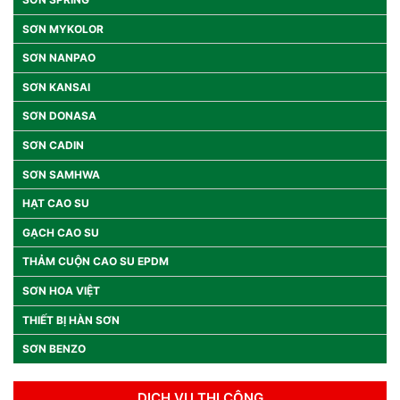
SƠN MYKOLOR
SƠN NANPAO
SƠN KANSAI
SƠN DONASA
SƠN CADIN
SƠN SAMHWA
HẠT CAO SU
GẠCH CAO SU
THẢM CUỘN CAO SU EPDM
SƠN HOA VIỆT
THIẾT BỊ HÀN SƠN
SƠN BENZO
DỊCH VỤ THI CÔNG