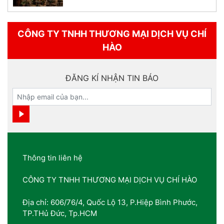
CÔNG TY TNHH THƯƠNG MẠI DỊCH VỤ CHÍ
HÀO
ĐĂNG KÍ NHẬN TIN BÁO
Thông tin liên hệ
CÔNG TY TNHH THƯƠNG MẠI DỊCH VỤ CHÍ HÀO
Địa chỉ: 606/76/4, Quốc Lộ 13, P.Hiệp Bình Phước,
TP.THủ Đức, Tp.HCM