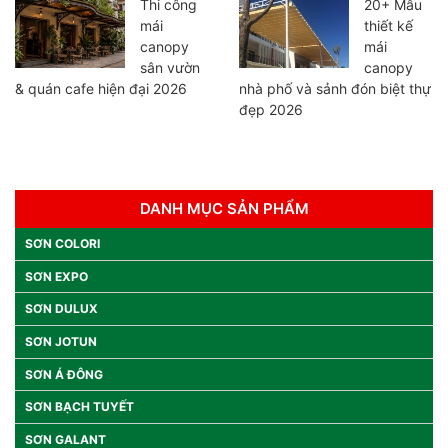
Thi công
20+ Mẫu
mái
thiết kế
canopy
mái
sân vườn
canopy
& quán cafe hiện đại 2026
nhà phố và sảnh đón biệt thự
đẹp 2026
DANH MỤC SẢN PHẨM
SƠN COLORI
SƠN EXPO
SƠN DULUX
SƠN JOTUN
SƠN Á ĐÔNG
SƠN BẠCH TUYẾT
SƠN GALANT