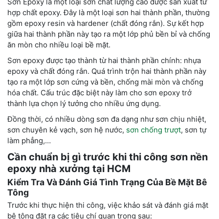
Sơn Epoxy là một loại sơn chất lượng cao được sản xuất từ
hợp chất epoxy. Đây là một loại sơn hai thành phần, thường
gồm epoxy resin và hardener (chất đóng rắn). Sự kết hợp
giữa hai thành phần này tạo ra một lớp phủ bền bỉ và chống
ăn mòn cho nhiều loại bề mặt.
Sơn epoxy được tạo thành từ hai thành phần chính: nhựa
epoxy và chất đóng rắn. Quá trình trộn hai thành phần này
tạo ra một lớp sơn cứng và bền, chống mài mòn và chống
hóa chất. Cấu trúc đặc biệt này làm cho sơn epoxy trở
thành lựa chọn lý tưởng cho nhiều ứng dụng.
Đồng thời, có nhiều dòng sơn đa dạng như sơn chịu nhiệt,
sơn chuyên kẻ vạch, sơn hệ nước,
sơn chống trượt
, sơn tự
làm phẳng,…
Cần chuẩn bị gì trước khi
thi công sơn nền
epoxy nhà xưởng tại HCM
Kiểm Tra Và Đánh Giá Tình Trạng Của Bề Mặt Bê
Tông
Trước khi thực hiện thi công, việc khảo sát và đánh giá mặt
bê tông đặt ra các tiêu chí quan trọng sau: