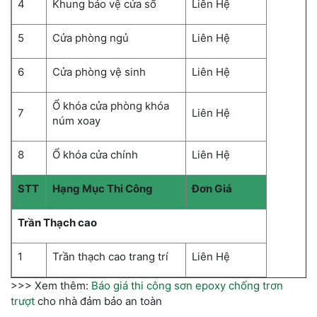
4
Khung bảo vệ cửa sổ
Liên Hệ
5
Cửa phòng ngủ
Liên Hệ
6
Cửa phòng vệ sinh
Liên Hệ
Ổ khóa cửa phòng khóa
7
Liên Hệ
núm xoay
8
Ổ khóa cửa chính
Liên Hệ
STT
Hạng Mục Thi Công
Đơn Giá
Trần Thạch cao
1
Trần thạch cao trang trí
Liên Hệ
>>> Xem thêm:
Báo giá thi công sơn epoxy chống trơn
trượt
cho nhà đảm bảo an toàn