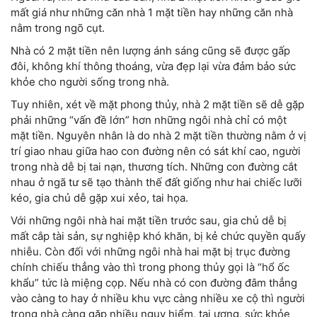
mất giá như những căn nhà 1 mặt tiền hay những căn nhà
nằm trong ngõ cụt.
Nhà có 2 mặt tiền nên lượng ánh sáng cũng sẽ được gấp
đôi, không khí thông thoáng, vừa đẹp lại vừa đảm bảo sức
khỏe cho người sống trong nhà.
Tuy nhiên, xét về mặt phong thủy, nhà 2 mặt tiền sẽ dễ gặp
phải những “vấn đề lớn” hơn những ngôi nhà chỉ có một
mặt tiền. Nguyên nhân là do nhà 2 mặt tiền thường nằm ở vị
trí giao nhau giữa hao con đường nên có sát khí cao, người
trong nhà dễ bị tai nạn, thương tích. Những con đường cắt
nhau ở ngã tư sẽ tạo thành thế đất giống như hai chiếc lưỡi
kéo, gia chủ dễ gặp xui xẻo, tai họa.
Với những ngôi nhà hai mặt tiền trước sau, gia chủ dễ bị
mất cắp tài sản, sự nghiệp khó khăn, bị kẻ chức quyền quấy
nhiễu. Còn đối với những ngôi nhà hai mặt bị trục đường
chính chiếu thẳng vào thì trong phong thủy gọi là “hổ ốc
khẩu” tức là miệng cọp. Nếu nhà có con đường đâm thẳng
vào càng to hay ở nhiều khu vực càng nhiều xe cộ thì người
trong nhà càng gặp nhiều nguy hiểm, tai ương, sức khỏe