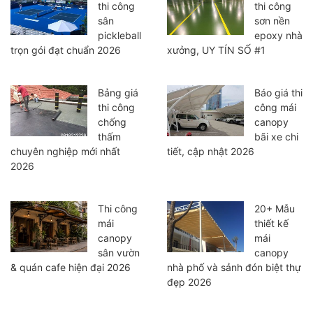
thi công
thi công
sân
sơn nền
pickleball
epoxy nhà
trọn gói đạt chuẩn 2026
xưởng, UY TÍN SỐ #1
Bảng giá
Báo giá thi
thi công
công mái
chống
canopy
thấm
bãi xe chi
chuyên nghiệp mới nhất
tiết, cập nhật 2026
2026
Thi công
20+ Mẫu
mái
thiết kế
canopy
mái
sân vườn
canopy
& quán cafe hiện đại 2026
nhà phố và sảnh đón biệt thự
đẹp 2026