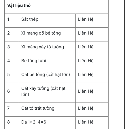
Vật liệu thô
1
Sắt thép
Liên Hệ
2
Xi măng đổ bê tông
Liên Hệ
3
Xi măng xây tô tường
Liên Hệ
4
Bê tông tươi
Liên Hệ
5
Cát bê tông (cát hạt lớn)
Liên Hệ
Cát xây tường (cát hạt
6
Liên Hệ
lớn)
7
Cát tô trát tường
Liên Hệ
8
Đá 1×2, 4×6
Liên Hệ