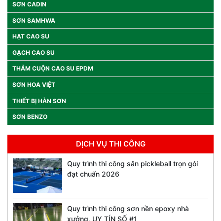
SƠN CADIN
SƠN SAMHWA
HẠT CAO SU
GẠCH CAO SU
THẢM CUỘN CAO SU EPDM
SƠN HOA VIỆT
THIẾT BỊ HÀN SƠN
SƠN BENZO
DỊCH VỤ THI CÔNG
Quy trình thi công sân pickleball trọn gói
đạt chuẩn 2026
Quy trình thi công sơn nền epoxy nhà
xưởng, UY TÍN SỐ #1